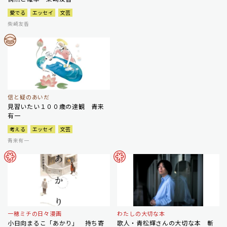
愛でる
エッセイ
文芸
柴崎友香
信と疑のあいだ
見習いたい１００歳の達観 青来
有一
考える
エッセイ
文芸
青来有一
一穂ミチの日々漫画
わたしの大切な本
小日向まるこ「あかり」 持ち寄
歌人・青松輝さんの大切な本 斬