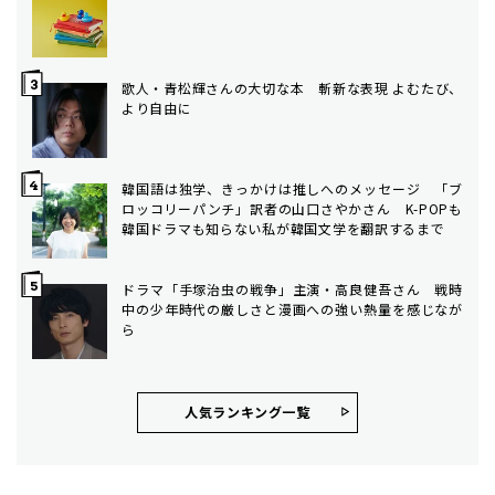
歌人・青松輝さんの大切な本 斬新な表現 よむたび、
より自由に
韓国語は独学、きっかけは推しへのメッセージ 「ブ
ロッコリーパンチ」訳者の山口さやかさん K-POPも
韓国ドラマも知らない私が韓国文学を翻訳するまで
ドラマ「手塚治虫の戦争」主演・高良健吾さん 戦時
中の少年時代の厳しさと漫画への強い熱量を感じなが
ら
人気ランキング⼀覧