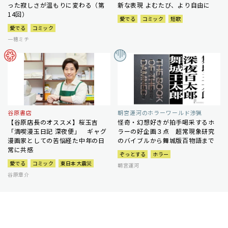
った寂しさが温もりに変わる（第
新な表現 よむたび、より自由に
14回）
愛でる
コミック
短歌
愛でる
コミック
一穂ミチ
谷原書店
朝宮運河のホラーワールド渉猟
【谷原店長のオススメ】桜玉吉
怪奇・幻想好きが拍手喝采するホ
「満喫漫玉日記 深夜便」 ギャグ
ラーの好企画３点 超常現象研究
漫画家としての苦悩経た中年の日
のバイブルから舞城版百物語まで
常に共感
ぞっとする
ホラー
愛でる
コミック
東日本大震災
朝宮運河
谷原章介