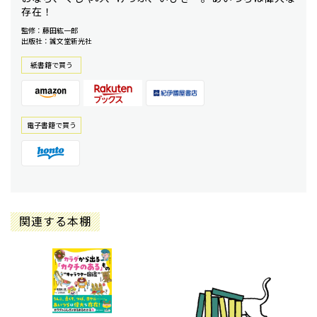
存在！
監修：藤田紘一郎
出版社：誠文堂新光社
紙書籍で買う
電⼦書籍で買う
関連する本棚