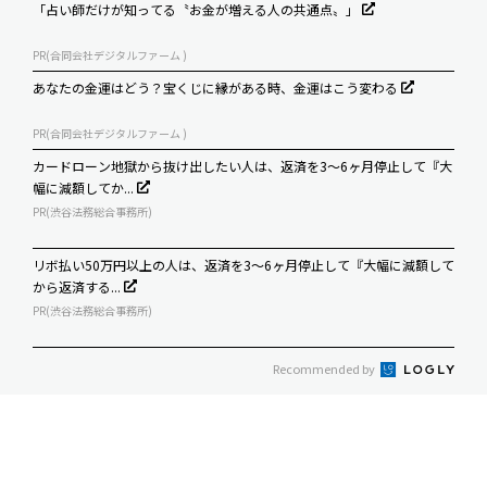
「占い師だけが知ってる〝お金が増える人の共通点〟」
PR(合同会社デジタルファーム )
あなたの金運はどう？宝くじに縁がある時、金運はこう変わる
PR(合同会社デジタルファーム )
カードローン地獄から抜け出したい人は、返済を3～6ヶ月停止して『大
幅に減額してか...
PR(渋谷法務総合事務所)
リボ払い50万円以上の人は、返済を3～6ヶ月停止して『大幅に減額して
から返済する...
PR(渋谷法務総合事務所)
Recommended by