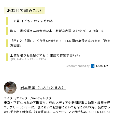
あわせて読みたい
この夏 子どもにおすすめの本
歌人・青松輝さんの大切な本 斬新な表現 よむたび、より自由に
「匹」と「頭」、どう使い分ける？ 日本語の奥深さ味わえる「数え
方図鑑」
上質な眠りも美髪ケアも！ 銀座で体感するReFa
(PR)ReFa GINZA on CREA
Recommended by
岩本恵美（いわもとえみ）
ライター/エディター/Webディレクター
東京・下町生まれの下町育ち。Webメディアや新聞記事の執筆・編集を経
て、フリーランサーに。食においても読書においても何においても、気になっ
たら手を出す雑食系。読書傾向は、エッセー、マンガが多め。
GREEN GHOST