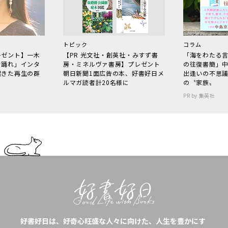
トピック
コラム
レゼント】一木
【PR 光文社・創英社・みすず書
「海をわたる
で踊れ」インタ
房・ミネルヴァ書房】プレゼント
の往復書簡」
起きた再生の群
朝日新聞1面広告の本、好書好日メ
出逢いの不思
ルマガ読者計20名様に
の〝家族〟
PR by 集英社
好書好日は、好奇心旺盛な人々に向けた、人生を豊かにす