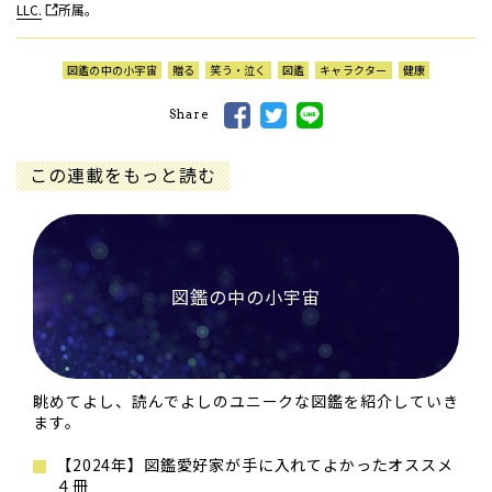
LLC.
所属。
図鑑の中の小宇宙
贈る
笑う・泣く
図鑑
キャラクター
健康
Share
この連載をもっと読む
図鑑の中の小宇宙
眺めてよし、読んでよしのユニークな図鑑を紹介していき
ます。
【2024年】図鑑愛好家が手に入れてよかったオススメ
４冊