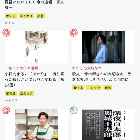
見習いたい１００歳の達観 青来
有一
考える
エッセイ
文芸
青来有一
一穂ミチの日々漫画
わたしの大切な本
小日向まるこ「あかり」 持ち寄
歌人・青松輝さんの大切な本 斬
った寂しさが温もりに変わる（第
新な表現 よむたび、より自由に
14回）
愛でる
コミック
短歌
愛でる
コミック
一穂ミチ