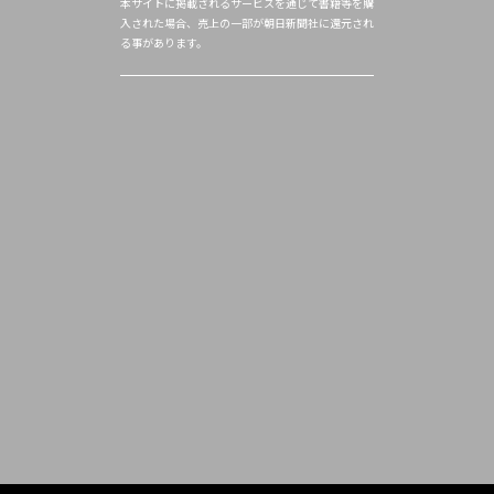
本サイトに掲載されるサービスを通じて書籍等を購
入された場合、売上の一部が朝日新聞社に還元され
る事があります。