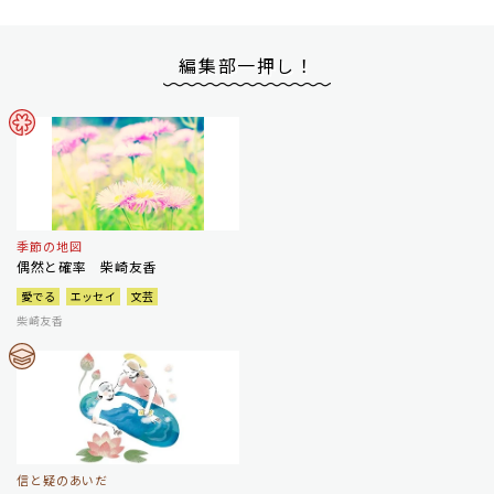
編集部一押し！
季節の地図
偶然と確率 柴崎友香
愛でる
エッセイ
文芸
柴崎友香
信と疑のあいだ