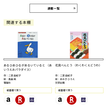
連載一覧
関連する本棚
あるひあひるがあるいていると （あ
花見べんとう （わくわくえどうわ）
いうえおパラダイス）
作：二宮 由紀子
作：二宮 由紀子
絵：高畠 純
絵：あおき ひろえ
理論社
文研出版
紙書籍で買う
紙書籍で買う