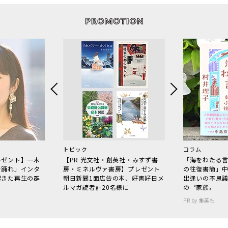
トピック
コラム
レゼント】一木
【PR 光文社・創英社・みすず書
「海をわたる
で踊れ」インタ
房・ミネルヴァ書房】プレゼント
の往復書簡」
起きた再生の群
朝日新聞1面広告の本、好書好日メ
出逢いの不思
ルマガ読者計20名様に
の〝家族〟
PR by 集英社