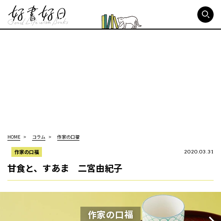
好書好日
HOME
コラム
作家の口福
作家の口福
2020.03.31
甘食と、すあま 二宮由紀子
作家の口福