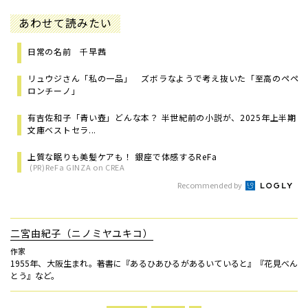
あわせて読みたい
日常の名前 千早茜
リュウジさん「私の一品」 ズボラなようで考え抜いた「至高のペペ
ロンチーノ」
有吉佐和子「青い壺」どんな本？ 半世紀前の小説が、2025年上半期
文庫ベストセラ...
上質な眠りも美髪ケアも！ 銀座で体感するReFa
(PR)ReFa GINZA on CREA
Recommended by
二宮由紀子（ニノミヤユキコ）
作家
1955年、大阪生まれ。著書に『あるひあひるがあるいていると』『花見べん
とう』など。