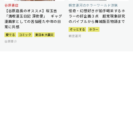
谷原書店
朝宮運河のホラーワールド渉猟
【谷原店長のオススメ】桜玉吉
怪奇・幻想好きが拍手喝采するホ
「満喫漫玉日記 深夜便」 ギャグ
ラーの好企画３点 超常現象研究
漫画家としての苦悩経た中年の日
のバイブルから舞城版百物語まで
常に共感
ぞっとする
ホラー
愛でる
コミック
東日本大震災
朝宮運河
谷原章介