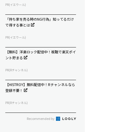
PR(イエウール)
「持ち家を売る時のNG行為」知ってるだけ
で得する事とは
PR(イエウール)
【無料】洋楽ロック配信中！視聴で楽天ポイ
ント貯まる
PR(Rチャンネル)
【HISTROY】無料配信中！Rチャンネルなら
登録不要！
PR(Rチャンネル)
Recommended by