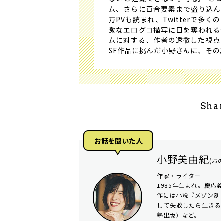
ム、さらに百合要素まで盛り込んだ
万PVも読まれ、Twitterで
激なエログロ描写に目を奪われる
ムに対する、作者の透徹した視点
SF作品に挑んだ小野さんに、そ
Sha
お話を聞いた⼈
小野美由紀
(お
作家・ライター
1985年生まれ。慶
作には小説『メゾン刻
して失敗したら生き
塾出版）など。