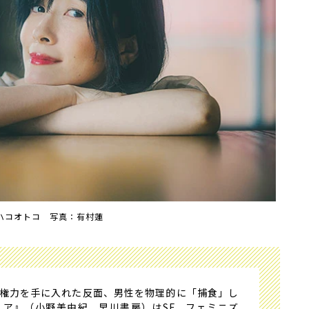
ハコオトコ 写真：有村蓮
権力を手に入れた反面、男性を物理的に「捕食」し
ピュア』（小野美由紀、早川書房）はSF、フェミニズ