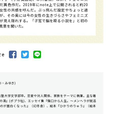
異色作だ。2019年にnote上で公開されると約20
多くの女性の共感を呼んだ。ぶっ飛んだ設定やちょっと過
が、その奥には今の女性の生きづらさやフェミニズ
が見え隠れする。「子宮で脳を殴る小説を」と初の
の真意を聞いた。
re
の・みゆき)
応義塾大学文学部卒。恋愛や対人関係、家族をテーマに執筆。主な著
の湯』(ポプラ社)、エッセイ集『傷口から人生。〜メンヘラが就活
るのが面白くなった』（幻冬舎）、絵本『ひかりのりゅう』（絵本