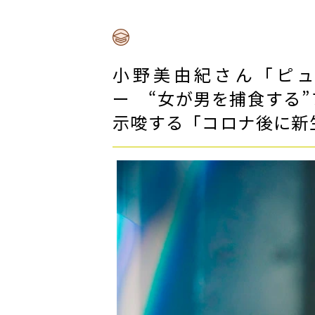
小野美由紀さん「ピ
ー “女が男を捕食する”
示唆する「コロナ後に新