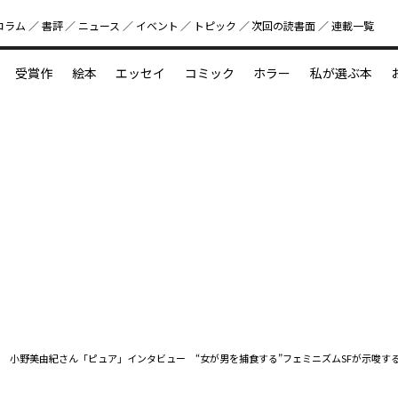
コラム
書評
ニュース
イベント
トピック
次回の読書⾯
連載一覧
好書好日
受賞作
絵本
エッセイ
コミック
ホラー
私が選ぶ本
？
えほん新定番
今めぐりたい児童文学の世界
図鑑の中の小宇宙
小野美由紀さん「ピュア」インタビュー “女が男を捕食する”フェミニズムSFが示唆す