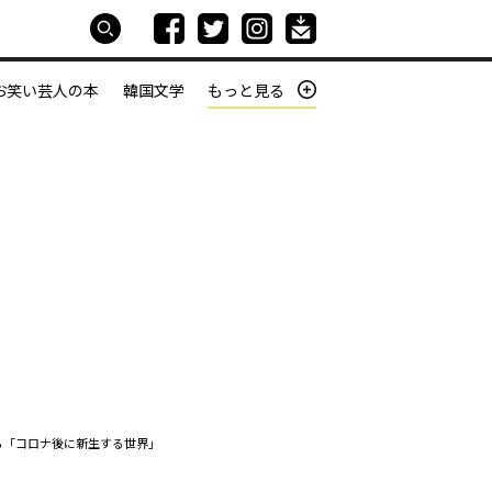
お笑い芸人の本
韓国文学
もっと見る
本屋は生きている
働きざかりの君たちへ
る「コロナ後に新生する世界」