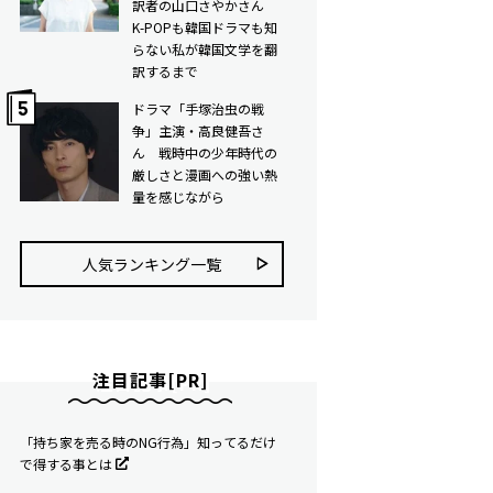
訳者の山口さやかさん
K-POPも韓国ドラマも知
らない私が韓国文学を翻
訳するまで
ドラマ「手塚治虫の戦
争」主演・高良健吾さ
ん 戦時中の少年時代の
厳しさと漫画への強い熱
量を感じながら
人気ランキング⼀覧
注目記事[PR]
「持ち家を売る時のNG行為」知ってるだけ
で得する事とは