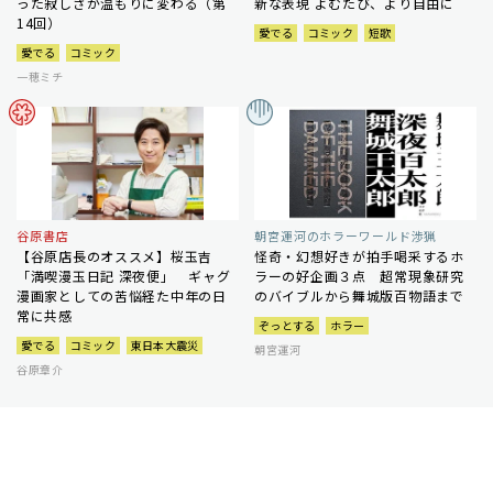
った寂しさが温もりに変わる（第
新な表現 よむたび、より自由に
14回）
愛でる
コミック
短歌
愛でる
コミック
一穂ミチ
谷原書店
朝宮運河のホラーワールド渉猟
【谷原店長のオススメ】桜玉吉
怪奇・幻想好きが拍手喝采するホ
「満喫漫玉日記 深夜便」 ギャグ
ラーの好企画３点 超常現象研究
漫画家としての苦悩経た中年の日
のバイブルから舞城版百物語まで
常に共感
ぞっとする
ホラー
愛でる
コミック
東日本大震災
朝宮運河
谷原章介