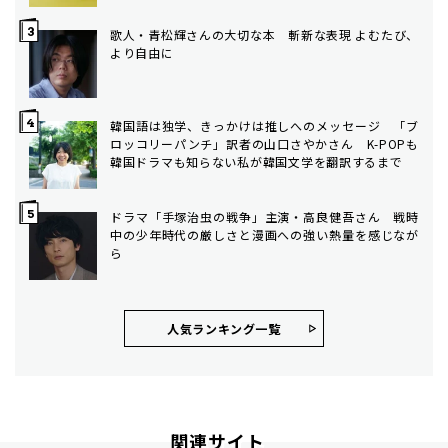
歌人・青松輝さんの大切な本 斬新な表現 よむたび、
より自由に
韓国語は独学、きっかけは推しへのメッセージ 「ブ
ロッコリーパンチ」訳者の山口さやかさん K-POPも
韓国ドラマも知らない私が韓国文学を翻訳するまで
ドラマ「手塚治虫の戦争」主演・高良健吾さん 戦時
中の少年時代の厳しさと漫画への強い熱量を感じなが
ら
人気ランキング⼀覧
関連サイト