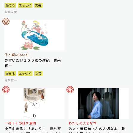
愛でる
エッセイ
文芸
柴崎友香
信と疑のあいだ
見習いたい１００歳の達観 青来
有一
考える
エッセイ
文芸
青来有一
一穂ミチの日々漫画
わたしの大切な本
小日向まるこ「あかり」 持ち寄
歌人・青松輝さんの大切な本 斬