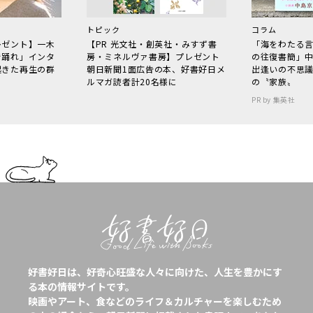
トピック
コラム
レゼント】一木
【PR 光文社・創英社・みすず書
「海をわたる
で踊れ」インタ
房・ミネルヴァ書房】プレゼント
の往復書簡」
起きた再生の群
朝日新聞1面広告の本、好書好日メ
出逢いの不思
ルマガ読者計20名様に
の〝家族〟
PR by 集英社
好書好日は、好奇心旺盛な人々に向けた、人生を豊かにす
る本の情報サイトです。
映画やアート、食などのライフ＆カルチャーを楽しむため