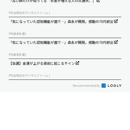
「占い師だけが知ってる〝お金が増える人の共通点〟」
PR(合同会社デジタルファーム )
「気になっていた認知機能が菌で…」森永が開発。感動の70代続出
PR(森永乳業)
「気になっていた認知機能が菌で…」森永が開発。感動の70代続出
PR(森永乳業)
【当選】金運が上がる直前に起こるサイン
PR(合同会社デジタルファーム )
Recommended by