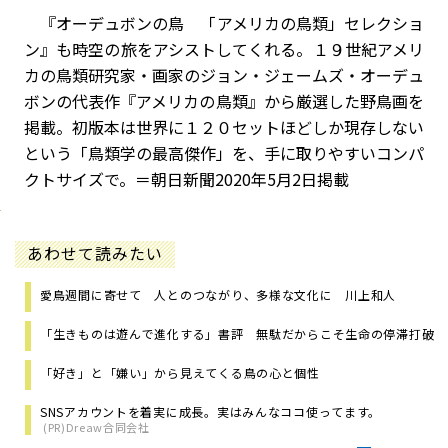
『オーデュボンの鳥 「アメリカの鳥類」セレクショ
ン』も時空の旅をアシストしてくれる。１９世紀アメリ
カの鳥類研究家・画家のジョン・ジェームズ・オーデュ
ボンの代表作『アメリカの鳥類』から厳選した野鳥画を
掲載。初版本は世界に１２０セットほどしか現存しない
という「鳥類学の最高傑作」を、手に取りやすいコンパ
クトサイズで。＝朝日新聞2020年5月2日掲載
あわせて読みたい
愛鳥週間に寄せて 人とのつながり、多様な文化に 川上和人
「生きものは遊んで進化する」書評 無駄だからこそ生命の停滞打破
「好き」と「嫌い」から見えてくる鳥の心と個性
SNSアカウントを着実に成長。実はみんなココ使ってます。
(PR)Dreaw合同会社