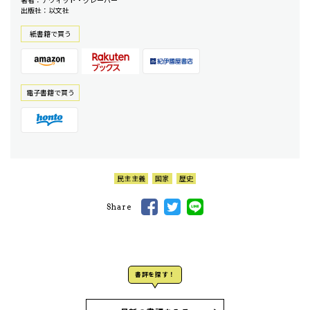
出版社：以文社
紙書籍で買う
電⼦書籍で買う
民主主義
国家
歴史
Share
書評を探す！