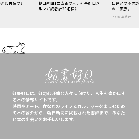
起きた再生の群
朝日新聞1面広告の本、好書好日メ
出逢いの不思
ルマガ読者計20名様に
の〝家族〟
PR by 集英社
好書好日は、好奇心旺盛な人々に向けた、人生を豊かにす
る本の情報サイトです。
映画やアート、食などのライフ＆カルチャーを楽しむため
の本の紹介から、朝日新聞に掲載された書評まで、あなた
と本の出会いをお手伝いします。