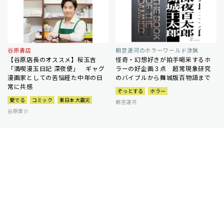
谷原書店
朝宮運河のホラーワールド渉猟
【谷原店長のオススメ】桜玉吉
怪奇・幻想好きが拍手喝采するホ
「満喫漫玉日記 深夜便」 ギャグ
ラーの好企画３点 超常現象研究
漫画家としての苦悩経た中年の日
のバイブルから舞城版百物語まで
常に共感
ぞっとする
ホラー
愛でる
コミック
東日本大震災
朝宮運河
谷原章介