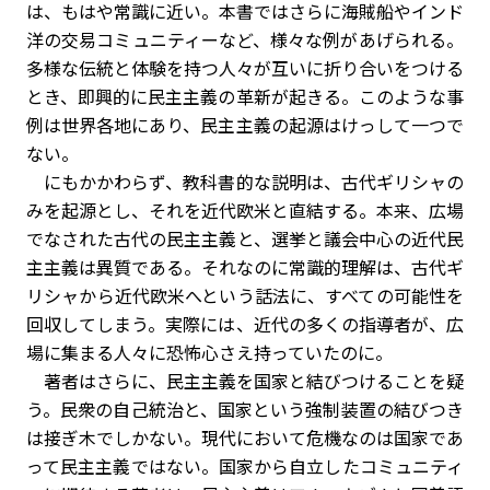
は、もはや常識に近い。本書ではさらに海賊船やインド
洋の交易コミュニティーなど、様々な例があげられる。
多様な伝統と体験を持つ人々が互いに折り合いをつける
とき、即興的に民主主義の革新が起きる。このような事
例は世界各地にあり、民主主義の起源はけっして一つで
ない。
にもかかわらず、教科書的な説明は、古代ギリシャの
みを起源とし、それを近代欧米と直結する。本来、広場
でなされた古代の民主主義と、選挙と議会中心の近代民
主主義は異質である。それなのに常識的理解は、古代ギ
リシャから近代欧米へという話法に、すべての可能性を
回収してしまう。実際には、近代の多くの指導者が、広
場に集まる人々に恐怖心さえ持っていたのに。
著者はさらに、民主主義を国家と結びつけることを疑
う。民衆の自己統治と、国家という強制装置の結びつき
は接ぎ木でしかない。現代において危機なのは国家であ
って民主主義ではない。国家から自立したコミュニティ