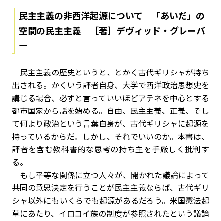
民主主義の非西洋起源について 「あいだ」の
空間の民主主義 ［著］デヴィッド・グレーバ
ー
民主主義の歴史というと、とかく古代ギリシャが持ち
出される。かくいう評者自身、大学で西洋政治思想史を
講じる場合、必ずと言っていいほどアテネを中心とする
都市国家から話を始める。自由、民主主義、正義、そし
て何より政治という言葉自身が、古代ギリシャに起源を
持っているからだ。しかし、それでいいのか。本書は、
評者を含む教科書的な思考の持ち主を手厳しく批判す
る。
もし平等な関係に立つ人々が、開かれた議論によって
共同の意思決定を行うことが民主主義ならば、古代ギリ
シャ以外にもいくらでも起源があるだろう。米国憲法起
草にあたり、イロコイ族の制度が参照されたという議論