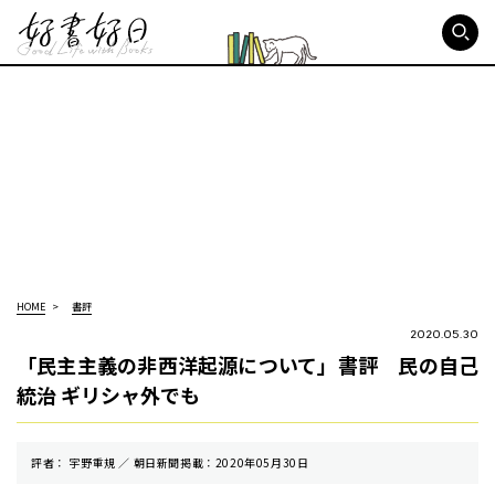
好書好日
HOME
書評
2020.05.30
「民主主義の非西洋起源について」書評 民の自己
統治 ギリシャ外でも
評者： 宇野重規 ／ 朝⽇新聞掲載：2020年05月30日