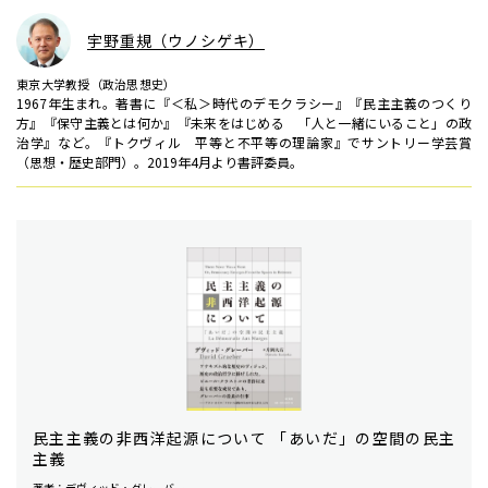
宇野重規（ウノシゲキ）
東京大学教授（政治思想史）
1967年生まれ。著書に『＜私＞時代のデモクラシー』『民主主義のつくり
方』『保守主義とは何か』『未来をはじめる 「人と一緒にいること」の政
治学』など。『トクヴィル 平等と不平等の理論家』でサントリー学芸賞
（思想・歴史部門）。2019年4月より書評委員。
民主主義の非西洋起源について 「あいだ」の空間の民主
主義
著者：デヴィッド・グレーバー