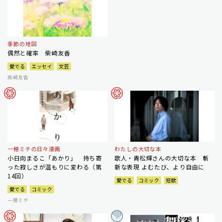
季節の地図
偶然と確率 柴崎友香
愛でる
エッセイ
文芸
柴崎友香
一穂ミチの日々漫画
わたしの大切な本
小日向まるこ「あかり」 持ち寄
歌人・青松輝さんの大切な本 斬
った寂しさが温もりに変わる（第
新な表現 よむたび、より自由に
14回）
愛でる
コミック
短歌
愛でる
コミック
一穂ミチ