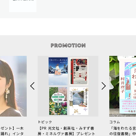
トピック
コラム
レゼント】一木
【PR 光文社・創英社・みすず書
「海をわたる
で踊れ」インタ
房・ミネルヴァ書房】プレゼント
の往復書簡」