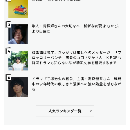
歌人・青松輝さんの大切な本 斬新な表現 よむたび、
より自由に
韓国語は独学、きっかけは推しへのメッセージ 「ブ
ロッコリーパンチ」訳者の山口さやかさん K-POPも
韓国ドラマも知らない私が韓国文学を翻訳するまで
ドラマ「手塚治虫の戦争」主演・高良健吾さん 戦時
中の少年時代の厳しさと漫画への強い熱量を感じなが
ら
人気ランキング⼀覧