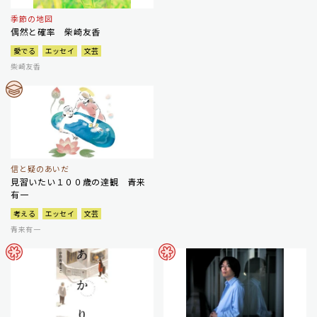
季節の地図
偶然と確率 柴崎友香
愛でる
エッセイ
文芸
柴崎友香
信と疑のあいだ
見習いたい１００歳の達観 青来
有一
考える
エッセイ
文芸
青来有一