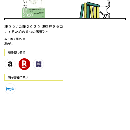
凍りついた瞳２０２０ 虐待死をゼロ
にするための６つの考察と…
編・著：椎名 篤子
集英社
紙書籍で買う
電⼦書籍で買う