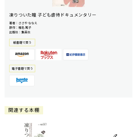
凍りついた瞳 子ども虐待ドキュメンタリー
著者：ささや ななえ
原作：椎名 篤子
出版社：集英社
紙書籍で買う
電⼦書籍で買う
関連する本棚