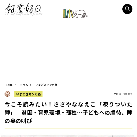
好書好日
HOME
コラム
いまどきマンガ塾
いまどきマンガ塾
2020.10.02
今こそ読みたい！ささやななえこ「凍りついた
瞳」 貧困・育児環境・孤独…子どもへの虐待、瞳
の奥の叫び