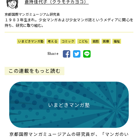
倉持佳代子（クラモチカヨコ）
京都国際マンガミュージアム研究員
１９８３年生まれ。少女マンガおよび少女マンガ誌というメディアに関心を
持ち、研究に取り組む。
いまどきマンガ塾
考える
コミック
こども
貧困
医療
福祉
Share
この連載をもっと読む
いまどきマンガ塾
京都国際マンガミュージアムの研究員が、「マンガのい