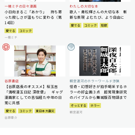
一穂ミチの日々漫画
わたしの大切な本
小日向まるこ「あかり」 持ち寄
歌人・青松輝さんの大切な本 斬
った寂しさが温もりに変わる（第
新な表現 よむたび、より自由に
14回）
愛でる
コミック
短歌
愛でる
コミック
一穂ミチ
谷原書店
朝宮運河のホラーワールド渉猟
【谷原店長のオススメ】桜玉吉
怪奇・幻想好きが拍手喝采するホ
「満喫漫玉日記 深夜便」 ギャグ
ラーの好企画３点 超常現象研究
漫画家としての苦悩経た中年の日
のバイブルから舞城版百物語まで
常に共感
ぞっとする
ホラー
愛でる
コミック
東日本大震災
朝宮運河
谷原章介