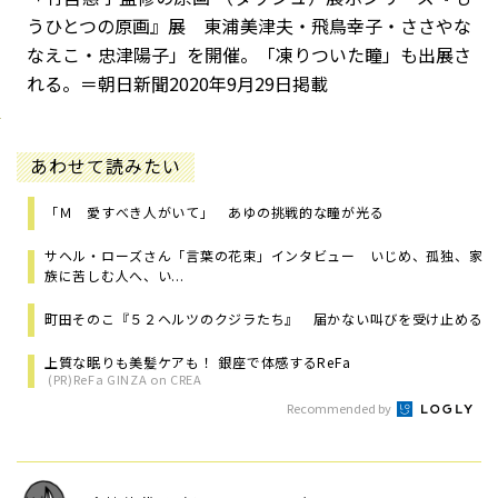
うひとつの原画』展 東浦美津夫・飛鳥幸子・ささやな
なえこ・忠津陽子」を開催。「凍りついた瞳」も出展さ
れる。
＝朝日新聞2020年9月29日掲載
あわせて読みたい
「Ｍ 愛すべき人がいて」 あゆの挑戦的な瞳が光る
サヘル・ローズさん「言葉の花束」インタビュー いじめ、孤独、家
族に苦しむ人へ、い...
町田そのこ『５２ヘルツのクジラたち』 届かない叫びを受け止める
上質な眠りも美髪ケアも！ 銀座で体感するReFa
(PR)ReFa GINZA on CREA
Recommended by