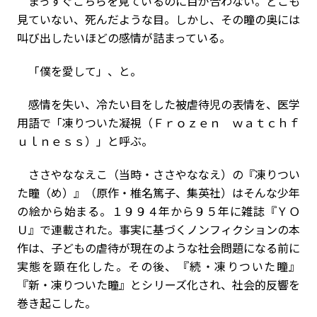
まっすぐこちらを見ているのに目が合わない。どこも
見ていない、死んだような目。しかし、その瞳の奥には
叫び出したいほどの感情が詰まっている。
「僕を愛して」、と。
感情を失い、冷たい目をした被虐待児の表情を、医学
用語で「凍りついた凝視（Ｆｒｏｚｅｎ ｗａｔｃｈｆ
ｕｌｎｅｓｓ）」と呼ぶ。
ささやななえこ（当時・ささやななえ）の『凍りつい
た瞳（め）』（原作・椎名篤子、集英社）はそんな少年
の絵から始まる。１９９４年から９５年に雑誌『ＹＯ
Ｕ』で連載された。事実に基づくノンフィクションの本
作は、子どもの虐待が現在のような社会問題になる前に
実態を顕在化した。その後、『続・凍りついた瞳』
『新・凍りついた瞳』とシリーズ化され、社会的反響を
巻き起こした。