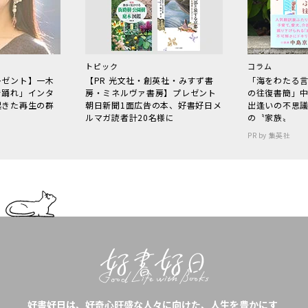
トピック
コラム
レゼント】一木
【PR 光文社・創英社・みすず書
「海をわたる
で踊れ」インタ
房・ミネルヴァ書房】プレゼント
の往復書簡」
起きた再生の群
朝日新聞1面広告の本、好書好日メ
出逢いの不思
ルマガ読者計20名様に
の〝家族〟
PR by 集英社
好書好日は、好奇心旺盛な人々に向けた、人生を豊かにす