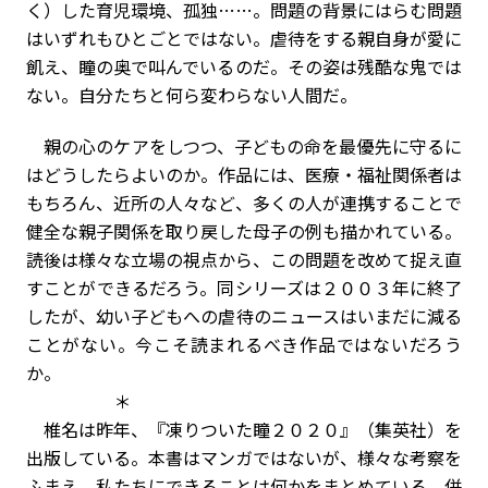
く）した育児環境、孤独……。問題の背景にはらむ問題
はいずれもひとごとではない。虐待をする親自身が愛に
飢え、瞳の奥で叫んでいるのだ。その姿は残酷な鬼では
ない。自分たちと何ら変わらない人間だ。
親の心のケアをしつつ、子どもの命を最優先に守るに
はどうしたらよいのか。作品には、医療・福祉関係者は
もちろん、近所の人々など、多くの人が連携することで
健全な親子関係を取り戻した母子の例も描かれている。
読後は様々な立場の視点から、この問題を改めて捉え直
すことができるだろう。同シリーズは２００３年に終了
したが、幼い子どもへの虐待のニュースはいまだに減る
ことがない。今こそ読まれるべき作品ではないだろう
か。
＊
椎名は昨年、『凍りついた瞳２０２０』（集英社）を
出版している。本書はマンガではないが、様々な考察を
ふまえ、私たちにできることは何かをまとめている。併