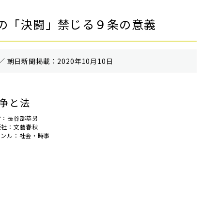
の「決闘」禁じる９条の意義
／ 朝⽇新聞掲載：2020年10月10日
争と法
者：長谷部恭男
版社：文藝春秋
ャンル：社会・時事