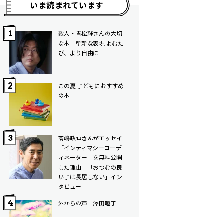
いま読まれています
歌人・青松輝さんの大切
な本 斬新な表現 よむた
び、より自由に
この夏 子どもにおすすめ
の本
髙嶋政伸さんがエッセイ
「インティマシーコーデ
ィネーター」を無料公開
した理由 「おつむの良
い子は長居しない」イン
タビュー
外からの声 澤田瞳子