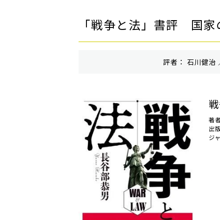
「戦争と法」書評 国家
評者： 石川健治 
戦
著
出
ジ