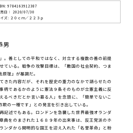
SBN: 9784163912387
売⽇： 2020/07/30
イズ: ２０ｃｍ／２２３ｐ
恭男
」。善としての平和ではなく、対立する複数の善の前提
せている。戦争の攻撃目標は、「敵国の社会契約、つま
法原理』が基調だ。
てきた内容だが、それを歴史の重力のなかで語らせたの
事柄であるかのように――憲法９条そのものが立憲主義に反
えるべきだとか――言い募る人」を念頭に、「簡単でないこ
詐欺の一種です」との発言を引き出している。
再記述でもある。ロンドンを急襲した世界最強オランダ
章典をのまされた１６８９年の出来事は、反王党派のホ
ランダから開明的な国王を迎え入れた「名誉革命」と粉