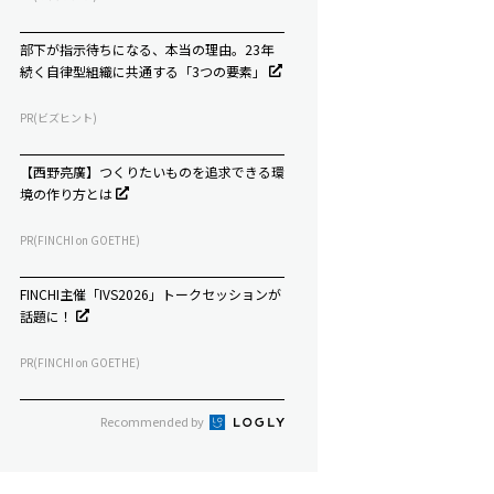
部下が指示待ちになる、本当の理由。23年
続く自律型組織に共通する「3つの要素」
PR(ビズヒント)
【西野亮廣】つくりたいものを追求できる環
境の作り方とは
PR(FINCHI on GOETHE)
FINCHI主催「IVS2026」トークセッションが
話題に！
PR(FINCHI on GOETHE)
Recommended by