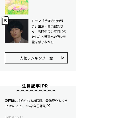
ドラマ「手塚治虫の戦
争」主演・高良健吾さ
ん 戦時中の少年時代の
厳しさと漫画への強い熱
量を感じながら
人気ランキング⼀覧
注目記事[PR]
管理職に求められるAI活用。最低限やるべき
3つのことと、NGな自己認識
PR(ビズヒント)