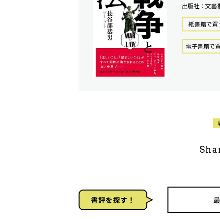
出版社：文藝
紙書籍で買
電⼦書籍で
Sha
書評を探す！