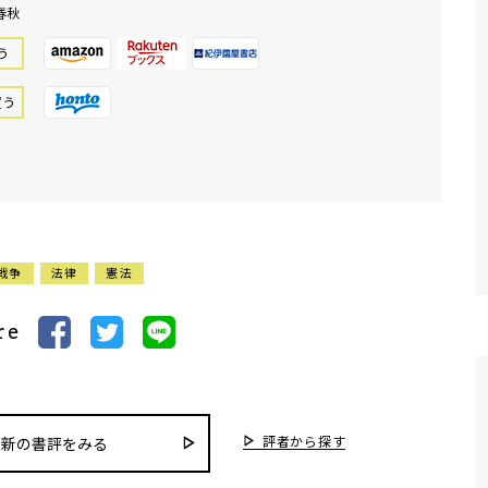
春秋
う
買う
戦争
法律
憲法
re
評者から探す
最新の書評をみる