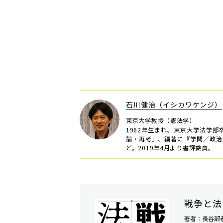
石川健治（イシカワケンジ）
東京大学教授（憲法学）
1962年生まれ。東京大学法学
論・再考』、編著に『学問／政治
ど。2019年4月より書評委員。
戦争と法
著者：長谷部