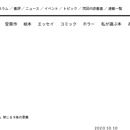
コラム
書評
ニュース
イベント
トピック
次回の読書⾯
連載一覧
好書好日
受賞作
絵本
エッセイ
コミック
ホラー
私が選ぶ本
？
えほん新定番
今めぐりたい児童文学の世界
図鑑の中の小宇宙
」禁じる９条の意義
2020.10.10