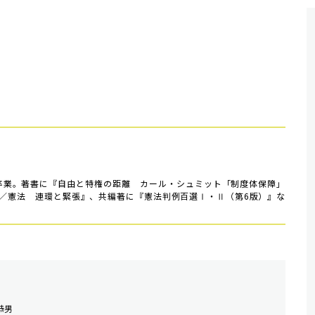
部卒業。著書に『自由と特権の距離 カール・シュミット「制度体保障」
／憲法 連環と緊張』、共編著に『憲法判例百選Ⅰ・Ⅱ（第6版）』な
恭男