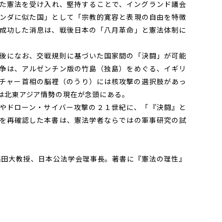
た憲法を受け入れ、堅持することで、イングランド議会
ンダに似た国」として「宗教的寛容と表現の自由を特徴
成功した消息は、戦後日本の「八月革命」と憲法体制に
後になお、交戦規則に基づいた国家間の「決闘」が可能
争は、アルゼンチン版の竹島（独島）をめぐる、イギリ
チャー首相の脳裡（のうり）には核攻撃の選択肢があっ
は北東アジア情勢の現在が念頭にある。
やドローン・サイバー攻撃の２１世紀に、「『決闘』と
を再確認した本書は、憲法学者ならではの軍事研究の試
早稲田大教授、日本公法学会理事長。著書に『憲法の理性』