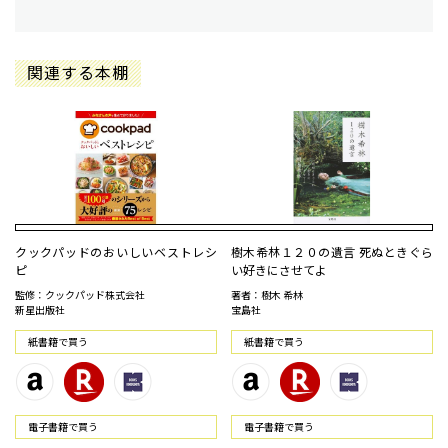
関連する本棚
クックパッドのおいしいベストレシ
樹木希林１２０の遺言 死ぬときぐら
ピ
い好きにさせてよ
監修：クックパッド株式会社
著者：樹木 希林
新星出版社
宝島社
紙書籍で買う
紙書籍で買う
電⼦書籍で買う
電⼦書籍で買う