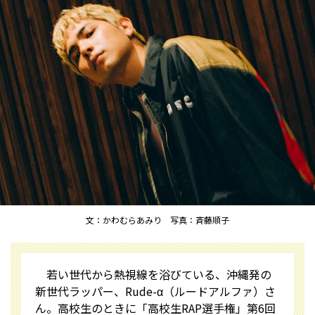
文：かわむらあみり 写真：斉藤順子
若い世代から熱視線を浴びている、沖縄発の
新世代ラッパー、Rude-α（ルードアルファ）さ
ん。高校生のときに「高校生RAP選手権」第6回