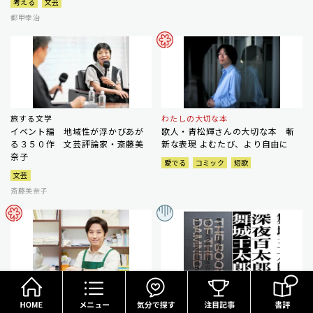
考える
文芸
都甲幸治
旅する文学
わたしの大切な本
イベント編 地域性が浮かびあが
歌人・青松輝さんの大切な本 斬
る３５０作 文芸評論家・斎藤美
新な表現 よむたび、より自由に
奈子
愛でる
コミック
短歌
文芸
斎藤美奈子
HOME
メニュー
気分で探す
谷原書店
朝宮運河のホラーワールド渉猟
【谷原店長のオススメ】桜玉吉
怪奇・幻想好きが拍手喝采するホ