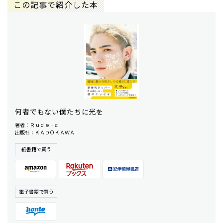
この記事で紹介した本
何者でもない僕たちに光を
著者：Ｒｕｄｅ‐α
出版社：ＫＡＤＯＫＡＷＡ
紙書籍で買う
電⼦書籍で買う