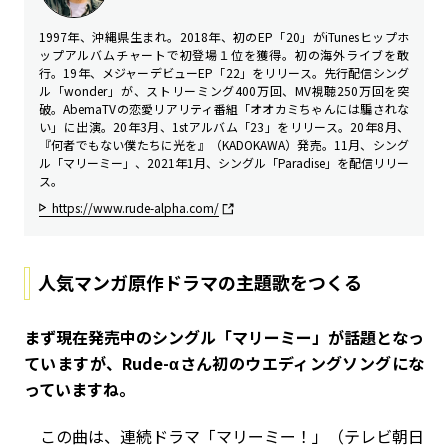
1997年、沖縄県生まれ。2018年、初のEP「20」がiTunesヒップホ
ップアルバムチャートで初登場１位を獲得。初の海外ライブを敢
行。19年、メジャーデビューEP「22」をリリース。先行配信シング
ル「wonder」が、ストリーミング400万回、MV視聴250万回を突
破。AbemaTVの恋愛リアリティ番組「オオカミちゃんには騙されな
い」に出演。20年3月、1stアルバム「23」をリリース。20年8月、
『何者でもない僕たちに光を』（KADOKAWA）発売。11月、シング
ル「マリーミー」、2021年1月、シングル「Paradise」を配信リリー
ス。
https://www.rude-alpha.com/
人気マンガ原作ドラマの主題歌をつくる
――まず現在発売中のシングル「マリーミー」が話題となっ
ていますが、Rude-αさん初のウエディングソングにな
っていますね。
この曲は、連続ドラマ「マリーミー！」（テレビ朝日