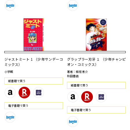
ジャストミート 1 （少年サンデーコ
グラップラー刃牙 １ （少年チャンピ
ミックス）
オン・コミックス）
小学館
著者：板垣 恵介
秋田書店
紙書籍で買う
紙書籍で買う
電⼦書籍で買う
電⼦書籍で買う