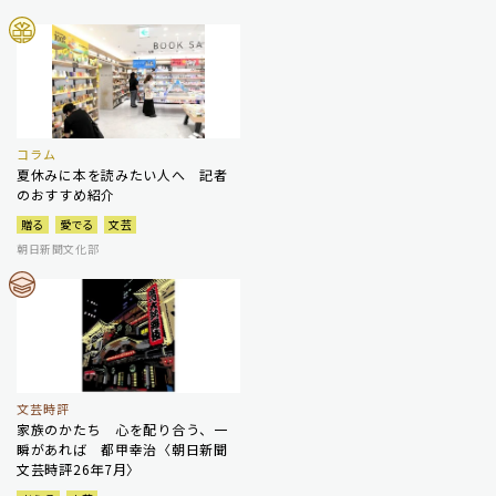
コラム
夏休みに本を読みたい人へ 記者
のおすすめ紹介
贈る
愛でる
文芸
朝日新聞文化部
文芸時評
家族のかたち 心を配り合う、一
瞬があれば 都甲幸治〈朝日新聞
文芸時評26年7月〉