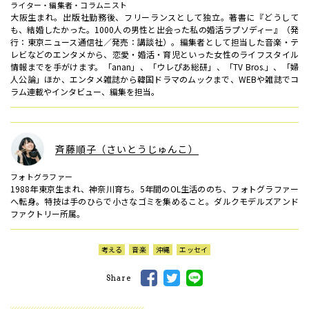
ライター・編集者・コラムニスト
大阪生まれ。出版社勤務後、フリーランスとして独立。著書に『どうして
も、結婚したかった。1000人の男性と出会った私の婚活ラプソディー』（発
行：東京ニュース通信社／発売：講談社）。編集者として担当した音楽・テ
レビなどのエンタメから、恋愛・婚活・育児といった女性のライフスタイル
情報までを手がけます。「anan」、「ウレぴあ総研」、「TV Bros.」、「婦
人公論」ほか、エンタメ雑誌から韓国ドラマのムックまで、WEBや雑誌でコ
ラム連載やインタビュー、編集を担当。
斉藤順子（さいとうじゅんこ）
フォトグラファー
1988年東京生まれ、神奈川育ち。5年間のOL生活ののち、フォトグラファー
へ転身。特技は手のひらで小さなゴミを集めること。ダルクモデルズアンド
ファクトリー所属。
考える
音楽
沖縄
エッセイ
Share