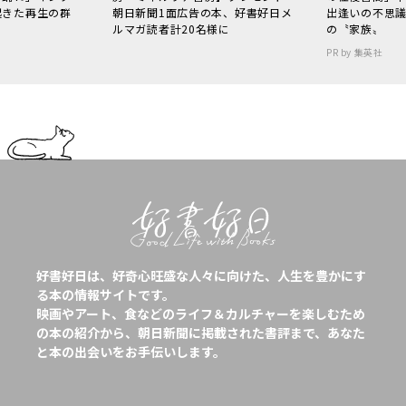
起きた再生の群
朝日新聞1面広告の本、好書好日メ
出逢いの不思
ルマガ読者計20名様に
の〝家族〟
PR by 集英社
好書好日は、好奇心旺盛な人々に向けた、人生を豊かにす
る本の情報サイトです。
映画やアート、食などのライフ＆カルチャーを楽しむため
の本の紹介から、朝日新聞に掲載された書評まで、あなた
と本の出会いをお手伝いします。