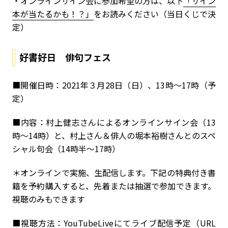
・オンラインサイン会に参加希望の方は、以下
「サイン
本が当たるかも！？」
をお読みください（当日くじで決
定）
好書好日 俳句フェス
■開催日時：2021年３月28日（日）、13時～17時（予
定）
■内容：村上健志さんによるオンラインサイン会（13
時～14時）と、村上さん＆俳人の堀本裕樹さんとのスペ
シャル句会（14時半～17時）
＊オンラインで実施、生配信します。下記の特典付き書
籍を予約購入すると、先着または抽選で参加できます。
視聴のみもできます
■視聴方法：YouTubeLiveにてライブ配信予定（URL