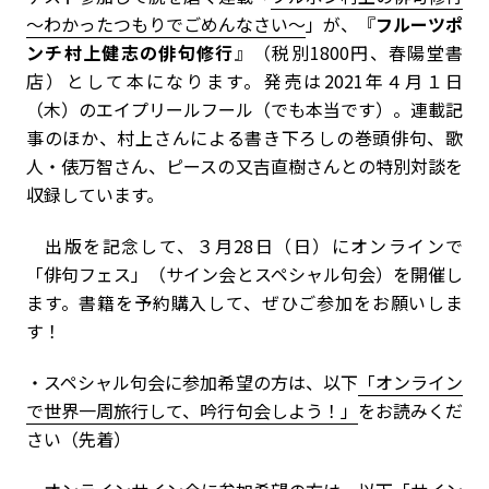
～わかったつもりでごめんなさい～
」が、『
フルーツポ
ンチ村上健志の俳句修行
』（税別1800円、春陽堂書
店）として本になります。発売は2021年４月１日
（木）のエイプリールフール（でも本当です）。連載記
事のほか、村上さんによる書き下ろしの巻頭俳句、歌
人・俵万智さん、ピースの又吉直樹さんとの特別対談を
収録しています。
出版を記念して、３月28日（日）にオンラインで
「俳句フェス」（サイン会とスペシャル句会）を開催し
ます。書籍を予約購入して、ぜひご参加をお願いしま
す！
・スペシャル句会に参加希望の方は、以下
「オンライン
で世界一周旅行して、吟行句会しよう！」
をお読みくだ
さい（先着）