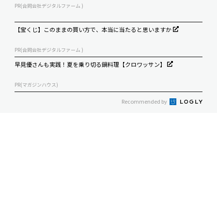
PR(合同会社デジタルファーム )
【宝くじ】このままの買い方で、本当に当たると思いますか
PR(合同会社デジタルファーム )
早見優さんも実践！夏を乗り切る鍋料理【クロワッサン】
PR(マガジンハウス)
Recommended by