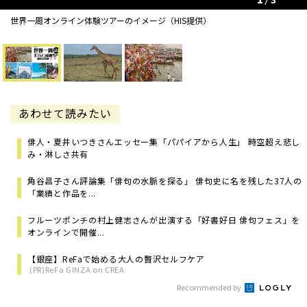
世界一周オンライン体験ツアーのイメージ（HIS提供）
あわせて読みたい
俳人・夏井いつきさんエッセー集「パパイアから人生」 時空超え悲し
み・淋しさ共有
角谷昌子さん評論集「俳句の水脈を探る」 俳句史に名を残した37人の
「業績と作品を...
フルーツポンチの村上健志さんが出演する「好書好日 俳句フェス」を
オンラインで開催...
【銀座】ReFaで始める大人の贅沢セルフケア
(PR)ReFa GINZA on CREA
Recommended by