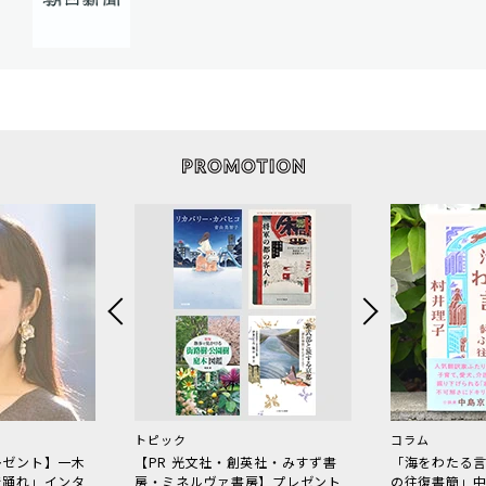
トピック
コラム
レゼント】一木
【PR 光文社・創英社・みすず書
「海をわたる
で踊れ」インタ
房・ミネルヴァ書房】プレゼント
の往復書簡」