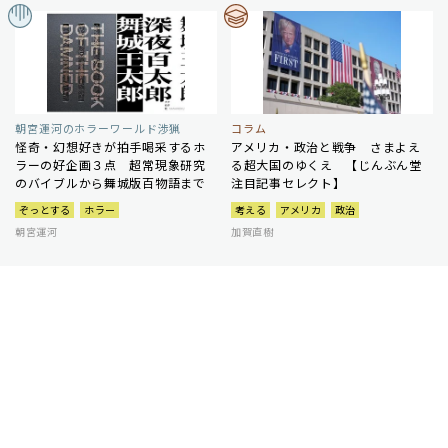
朝宮運河のホラーワールド渉猟
コラム
怪奇・幻想好きが拍手喝采するホ
アメリカ・政治と戦争 さまよえ
ラーの好企画３点 超常現象研究
る超大国のゆくえ 【じんぶん堂
のバイブルから舞城版百物語まで
注目記事セレクト】
ぞっとする
ホラー
考える
アメリカ
政治
朝宮運河
加賀直樹