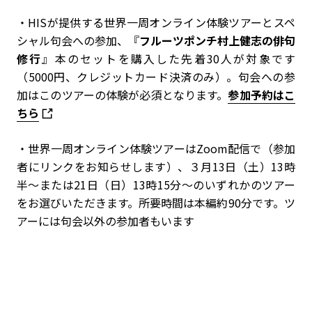
・
HISが提供する世界一周オンライン体験ツアー
とスペ
シャル句会への参加、
『
フルーツポンチ村上健志の俳句
修行
』本
のセットを購入した先着30人が対象です
（5000円、クレジットカード決済のみ）。句会への参
加はこのツアーの体験が必須となります。
参加予約はこ
ちら
・
世界一周オンライン体験ツアー
はZoom配信で（参加
者にリンクをお知らせします）、３月13日（土）13時
半～または21日（日）13時15分～のいずれかのツアー
をお選びいただきます。所要時間は本編約90分です。ツ
アーには句会以外の参加者もいます