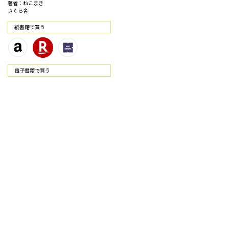
著者：ねこまき
さくら舎
紙書籍で買う
電⼦書籍で買う