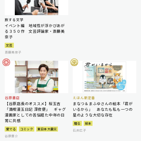
旅する文学
イベント編 地域性が浮かびあが
る３５０作 文芸評論家・斎藤美
奈子
文芸
斎藤美奈子
谷原書店
えほん新定番
【谷原店長のオススメ】桜玉吉
まなつ＆まふゆさんの絵本「君が
「満喫漫玉日記 深夜便」 ギャグ
いるから」 あなたも私も一つの
漫画家としての苦悩経た中年の日
星のような大切な存在
常に共感
贈る
絵本
愛でる
コミック
東日本大震災
石井広子
谷原章介