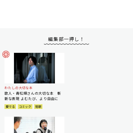
編集部一押し！
わたしの大切な本
歌人・青松輝さんの大切な本 斬
新な表現 よむたび、より自由に
愛でる
コミック
短歌