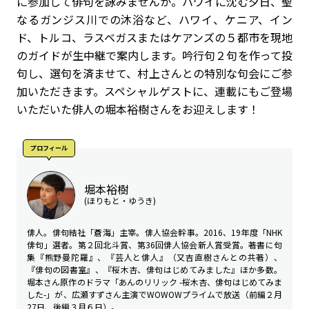
に参加して俳句を詠みませんか。ハワイに沈む夕日、聖
なるガンジス川での沐浴など、ハワイ、ケニア、イン
ド、トルコ、ラスベガスまたはケアンズの５都市を現地
のガイドが生中継で案内します。吟行句２句を作って投
句し、選句を済ませて、村上さんとの特別な句会にご参
加いただきます。スペシャルゲストに、連載にもご登場
いただいた俳人の堀本裕樹さんをお迎えします！
プロフィール
堀本裕樹
(ほりもと・ゆうき)
俳人。俳句結社「蒼海」主宰。俳人協会幹事。2016、19年度「NHK
俳句」選者。第２回北斗賞、第36回俳人協会新人賞受賞。著書に句
集『熊野曼陀羅』、『芸人と俳人』（又吉直樹さんとの共著）、
『俳句の図書室』、『桜木杏、俳句はじめてみました』ほか多数。
堀本さん原作のドラマ「あんのリリック -桜木杏、俳句はじめてみま
した-」が、広瀬すずさん主演でWOWOWプライムで放送（前編２月
27日、後編３月６日）。