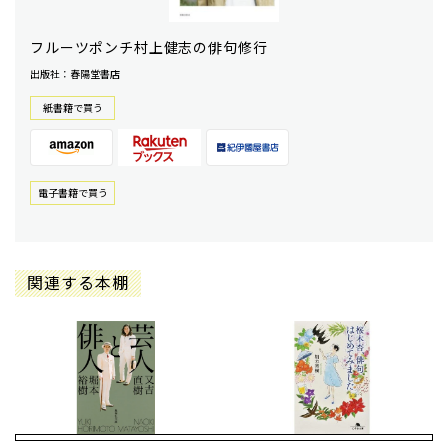
フルーツポンチ村上健志の俳句修行
出版社：春陽堂書店
紙書籍で買う
電⼦書籍で買う
関連する本棚