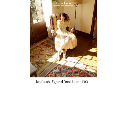
foufouの「grand fond blanc #03」