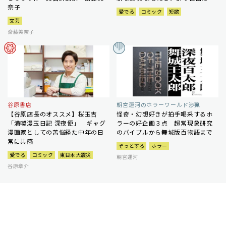
奈子
愛でる
コミック
短歌
文芸
斎藤美奈子
谷原書店
朝宮運河のホラーワールド渉猟
【谷原店長のオススメ】桜玉吉
怪奇・幻想好きが拍手喝采するホ
「満喫漫玉日記 深夜便」 ギャグ
ラーの好企画３点 超常現象研究
漫画家としての苦悩経た中年の日
のバイブルから舞城版百物語まで
常に共感
ぞっとする
ホラー
愛でる
コミック
東日本大震災
朝宮運河
谷原章介