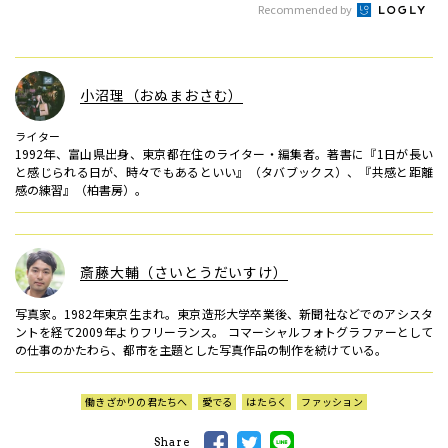
Recommended by
小沼理（おぬまおさむ）
ライター
1992年、富山県出身、東京都在住のライター・編集者。著書に『1日が長い
と感じられる日が、時々でもあるといい』（タバブックス）、『共感と距離
感の練習』（柏書房）。
斎藤大輔（さいとうだいすけ）
写真家。1982年東京生まれ。東京造形大学卒業後、新聞社などでのアシスタ
ントを経て2009年よりフリーランス。 コマーシャルフォトグラファーとして
の仕事のかたわら、都市を主題とした写真作品の制作を続けている。
働きざかりの君たちへ
愛でる
はたらく
ファッション
Share