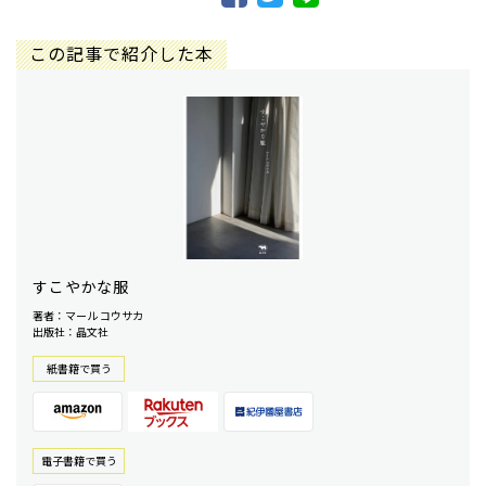
この記事で紹介した本
すこやかな服
著者：マール コウサカ
出版社：晶文社
紙書籍で買う
電⼦書籍で買う