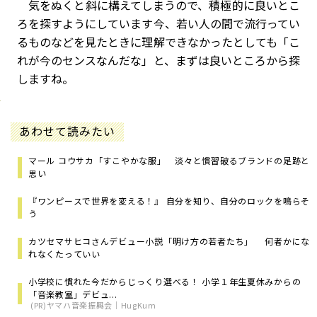
気をぬくと斜に構えてしまうので、積極的に良いとこ
ろを探すようにしています今、若い人の間で流行ってい
るものなどを見たときに理解できなかったとしても「こ
れが今のセンスなんだな」と、まずは良いところから探
しますね。
あわせて読みたい
マール コウサカ「すこやかな服」 淡々と慣習破るブランドの足跡と
思い
『ワンピースで世界を変える！』 自分を知り、自分のロックを鳴らそ
う
カツセマサヒコさんデビュー小説「明け方の若者たち」 何者かにな
れなくたっていい
小学校に慣れた今だからじっくり選べる！ 小学１年生夏休みからの
「音楽教室」デビュ...
(PR)ヤマハ音楽振興会｜HugKum