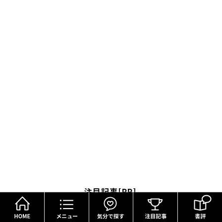
注目記事[PR]
HOME
メニュー
気分で探す
「気になっていた認知機能が菌で…」森永が開発。感動の70代続出