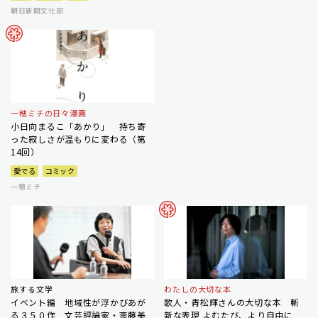
朝日新聞文化部
一穂ミチの日々漫画
小日向まるこ「あかり」 持ち寄
った寂しさが温もりに変わる（第
14回）
愛でる
コミック
一穂ミチ
旅する文学
わたしの大切な本
イベント編 地域性が浮かびあが
歌人・青松輝さんの大切な本 斬
る３５０作 文芸評論家・斎藤美
新な表現 よむたび、より自由に