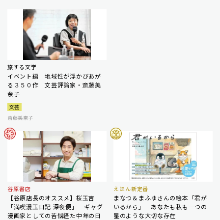
旅する文学
イベント編 地域性が浮かびあが
る３５０作 文芸評論家・斎藤美
奈子
文芸
斎藤美奈子
谷原書店
えほん新定番
【谷原店長のオススメ】桜玉吉
まなつ＆まふゆさんの絵本「君が
「満喫漫玉日記 深夜便」 ギャグ
いるから」 あなたも私も一つの
漫画家としての苦悩経た中年の日
星のような大切な存在