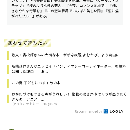
いてます」「信長協奏曲」等の脚本を執筆。著書に『ガールズ・ス
テップ』『桜のような僕の恋人』『今夜、ロマンス劇場で』『君に
ささやかな奇蹟を』『この恋は世界でいちばん美しい雨』『恋に焦
がれたブルー』がある。
あわせて読みたい
歌人・青松輝さんの大切な本 斬新な表現 よむたび、より自由に
髙嶋政伸さんがエッセイ「インティマシーコーディネーター」を無料
公開した理由 「お...
この夏 子どもにおすすめの本
おかたづけもできる点がうれしい！ 動物の鳴き声やセリフが盛りだく
さんの「アニア ...
(PR)タカラトミー｜Hugkum
Recommended by