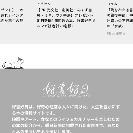
トピック
コラム
レゼント】一木
【PR 光文社・創英社・みすず書
「海をわたる
で踊れ」インタ
房・ミネルヴァ書房】プレゼント
の往復書簡」
起きた再生の群
朝日新聞1面広告の本、好書好日メ
出逢いの不思
ルマガ読者計20名様に
の〝家族〟
PR by 集英社
好書好日は、好奇心旺盛な人々に向けた、人生を豊かにす
る本の情報サイトです。
映画やアート、食などのライフ＆カルチャーを楽しむため
の本の紹介から、朝日新聞に掲載された書評まで、あなた
と本の出会いをお手伝いします。