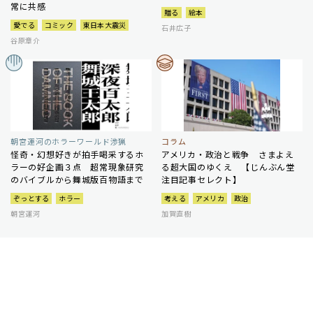
常に共感
贈る
絵本
愛でる
コミック
東日本大震災
石井広子
谷原章介
朝宮運河のホラーワールド渉猟
コラム
怪奇・幻想好きが拍手喝采するホ
アメリカ・政治と戦争 さまよえ
ラーの好企画３点 超常現象研究
る超大国のゆくえ 【じんぶん堂
のバイブルから舞城版百物語まで
注目記事セレクト】
ぞっとする
ホラー
考える
アメリカ
政治
朝宮運河
加賀直樹