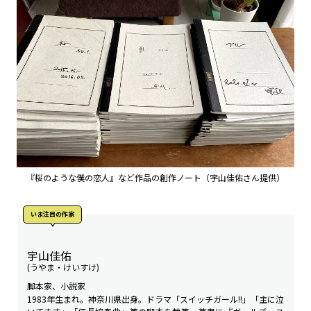
『桜のような僕の恋人』など作品の創作ノート（宇山佳佑さん提供）
いま注目の作家
宇山佳佑
(うやま・けいすけ)
脚本家、小説家
1983年生まれ。神奈川県出身。ドラマ「スイッチガール!!」「主に泣