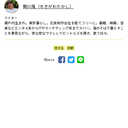
関川隆（せきがわたかし）
ライター
瀬戸内生まれ。東京暮らし。広告制作会社を経てフリーに。書籍、映画、音
楽などエンタメ系からITやマーケティング系までカバー。海のそばで暮らすこ
とを夢見ながら、夜な夜なウクレレでビートルズを弾き、歌う日々。
恋する
恋愛
Share