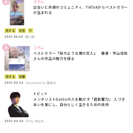
コラム
出会いと共感のコミュニティ、TikTokからベストセラー
が生まれる
恋する
文芸
IT
関川隆
2021.06.02
コラム
ベストセラー『桜のような僕の恋人』 著者・宇山佳佑
さんの作品の魅力を探る
恋する
恋愛
Sponsored by 集英社
2021.05.28
トピック
メンタリストDaiGoの人を動かす「超影響力」 人づき
あいを楽にし、自分らしく生きるための技術
PR by 祥伝社
2021.02.26