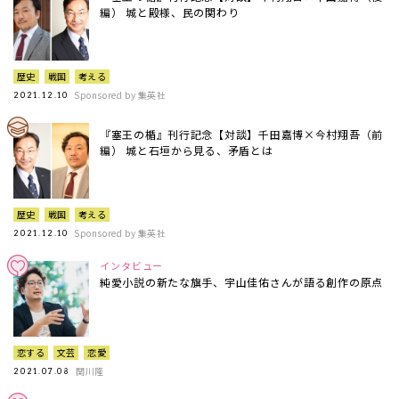
編） 城と殿様、民の関わり
歴史
戦国
考える
Sponsored by 集英社
2021.12.10
『塞王の楯』刊行記念【対談】千田嘉博×今村翔吾（前
編） 城と石垣から見る、矛盾とは
歴史
戦国
考える
Sponsored by 集英社
2021.12.10
インタビュー
純愛小説の新たな旗手、宇山佳佑さんが語る創作の原点
恋する
文芸
恋愛
関川隆
2021.07.08