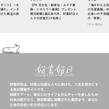
レゼント】一木
【PR 光文社・創英社・みすず書
「海をわたる
で踊れ」インタ
房・ミネルヴァ書房】プレゼント
の往復書簡」
起きた再生の群
朝日新聞1面広告の本、好書好日メ
出逢いの不思
ルマガ読者計20名様に
の〝家族〟
PR by 集英社
好書好日は、好奇心旺盛な人々に向けた、人生を豊かにす
る本の情報サイトです。
映画やアート、食などのライフ＆カルチャーを楽しむため
の本の紹介から、朝日新聞に掲載された書評まで、あなた
と本の出会いをお手伝いします。