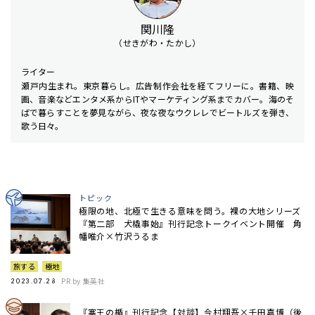
関川隆
（せきがわ・たかし）
ライター
瀬戸内生まれ。東京暮らし。広告制作会社を経てフリーに。書籍、映
画、音楽などエンタメ系からITやマーケティング系までカバー。海のそ
ばで暮らすことを夢見ながら、夜な夜なウクレレでビートルズを弾き、
歌う日々。
トピック
極限の地、北極で生きる意味を問う。裸の大地シリーズ
『第二部 犬橇事始』刊行記念トークイベント開催 角
幡唯介×竹沢うるま
旅する
極地
PR by 集英社
2023.07.28
『塞王の楯』刊行記念【対談】今村翔吾×千田嘉博（後