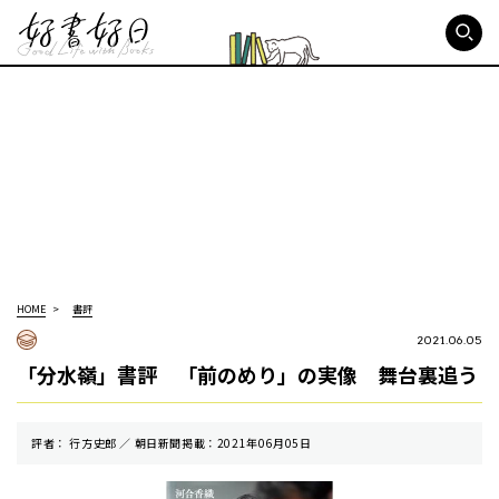
好書好日
HOME
書評
2021.06.05
「分水嶺」書評 「前のめり」の実像 舞台裏追う
評者： 行方史郎 ／ 朝⽇新聞掲載：2021年06月05日