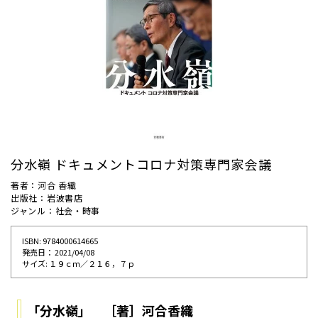
分水嶺 ドキュメントコロナ対策専門家会議
著者：河合 香織
出版社：岩波書店
ジャンル：社会・時事
ISBN: 9784000614665
発売⽇： 2021/04/08
サイズ: １９ｃｍ／２１６，７ｐ
「分水嶺」 ［著］河合香織