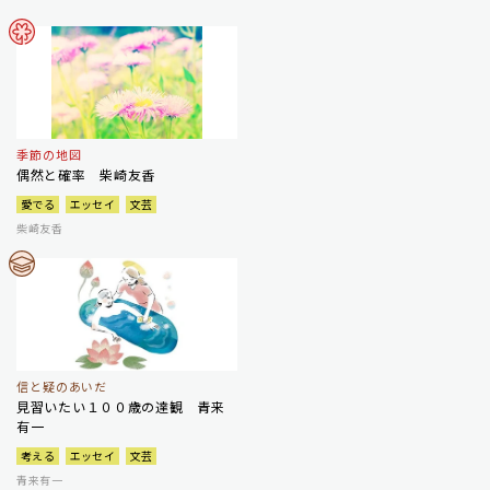
季節の地図
偶然と確率 柴崎友香
愛でる
エッセイ
文芸
柴崎友香
信と疑のあいだ
見習いたい１００歳の達観 青来
有一
考える
エッセイ
文芸
青来有一