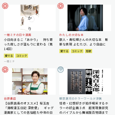
一穂ミチの日々漫画
わたしの大切な本
小日向まるこ「あかり」 持ち寄
歌人・青松輝さんの大切な本 斬
った寂しさが温もりに変わる（第
新な表現 よむたび、より自由に
14回）
愛でる
コミック
短歌
愛でる
コミック
一穂ミチ
谷原書店
朝宮運河のホラーワールド渉猟
【谷原店長のオススメ】桜玉吉
怪奇・幻想好きが拍手喝采するホ
「満喫漫玉日記 深夜便」 ギャグ
ラーの好企画３点 超常現象研究
漫画家としての苦悩経た中年の日
のバイブルから舞城版百物語まで