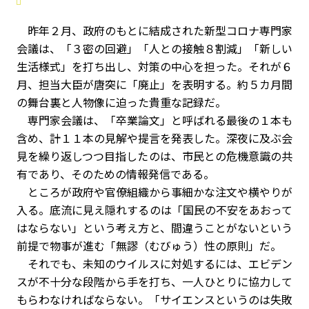
昨年２月、政府のもとに結成された新型コロナ専門家
会議は、「３密の回避」「人との接触８割減」「新しい
生活様式」を打ち出し、対策の中心を担った。それが６
月、担当大臣が唐突に「廃止」を表明する。約５カ月間
の舞台裏と人物像に迫った貴重な記録だ。
専門家会議は、「卒業論文」と呼ばれる最後の１本も
含め、計１１本の見解や提言を発表した。深夜に及ぶ会
見を繰り返しつつ目指したのは、市民との危機意識の共
有であり、そのための情報発信である。
ところが政府や官僚組織から事細かな注文や横やりが
入る。底流に見え隠れするのは「国民の不安をあおって
はならない」という考え方と、間違うことがないという
前提で物事が進む「無謬（むびゅう）性の原則」だ。
それでも、未知のウイルスに対処するには、エビデン
スが不十分な段階から手を打ち、一人ひとりに協力して
もらわなければならない。「サイエンスというのは失敗