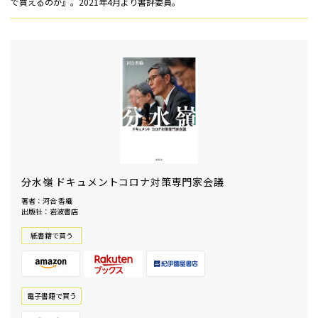
で買えるのか』。2021年4月より書評委員。
分水嶺 ドキュメントコロナ対策専門家会議
著者：河合 香織
出版社：岩波書店
紙書籍で買う
電⼦書籍で買う