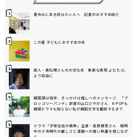
夏休みに本を読みたい人へ 記者のおすすめ紹介
この夏 子どもにおすすめの本
歌人・青松輝さんの大切な本 斬新な表現 よむたび、
より自由に
韓国語は独学、きっかけは推しへのメッセージ 「ブ
ロッコリーパンチ」訳者の山口さやかさん K-POPも
韓国ドラマも知らない私が韓国文学を翻訳するまで
ドラマ「手塚治虫の戦争」主演・高良健吾さん 戦時
中の少年時代の厳しさと漫画への強い熱量を感じなが
ら