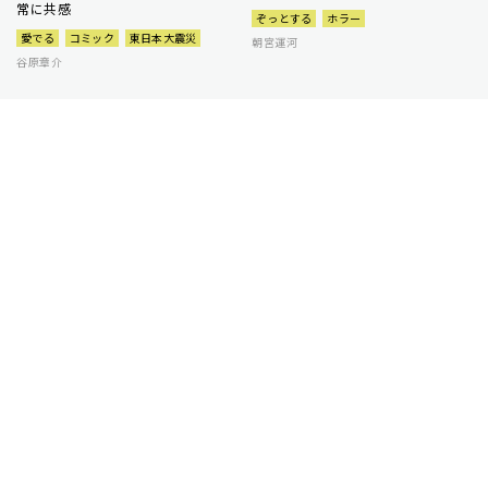
常に共感
ぞっとする
ホラー
愛でる
コミック
東日本大震災
朝宮運河
谷原章介