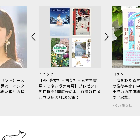
トピック
コラム
レゼント】一木
【PR 光文社・創英社・みすず書
「海をわたる
で踊れ」インタ
房・ミネルヴァ書房】プレゼント
の往復書簡」
起きた再生の群
朝日新聞1面広告の本、好書好日メ
出逢いの不思
ルマガ読者計20名様に
の〝家族〟
PR by 集英社