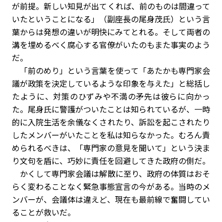
が前提。新しい知見が出てくれば、前のものは間違って
いたということになる」（副座長の尾身茂氏）という言
葉からは発想の違いが明快にみてとれる。そして両者の
溝を埋めるべく腐心する官僚がいたのもまた事実のよう
だ。
「前のめり」という言葉を使って「あたかも専門家会
議が政策を決定しているような印象を与えた」と総括し
たように、対策のひずみや不満の矛先は彼らに向かっ
た。尾身氏に警護がついたことは知られているが、一時
的に入院生活を余儀なくされたり、訴訟を起こされたり
したメンバーがいたことを私は知らなかった。むろん責
められるべきは、「専門家の意見を聞いて」という決ま
り文句を盾に、巧妙に責任を回避してきた政府の側だ。
かくして専門家会議は解散に至り、政府の体質はおそ
らく変わることなく緊急事態宣言の今がある。当時のメ
ンバーが、会議体は違えど、現在も最前線で奮闘してい
ることが救いだ。