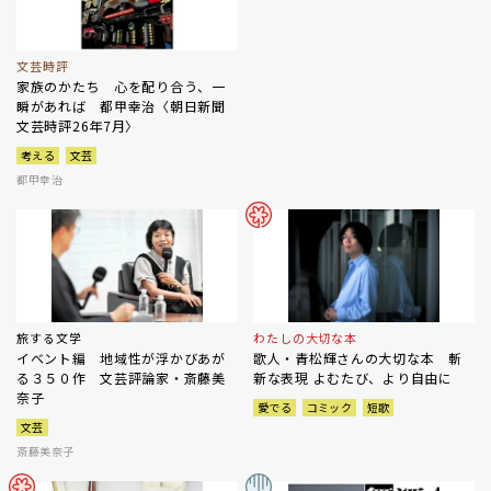
文芸時評
家族のかたち 心を配り合う、一
瞬があれば 都甲幸治〈朝日新聞
文芸時評26年7月〉
考える
文芸
都甲幸治
旅する文学
わたしの大切な本
イベント編 地域性が浮かびあが
歌人・青松輝さんの大切な本 斬
る３５０作 文芸評論家・斎藤美
新な表現 よむたび、より自由に
奈子
愛でる
コミック
短歌
文芸
斎藤美奈子