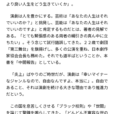
より良い人生をどう生きていくか」。
演劇は人を豊かにする。芸術は「あなたの人生はそれ
でいいのか？」と挑発し、芸能は「あなたの人生はそれ
でいいのですよ」と肯定するものだとは、著者の見解で
ある。「とても緊張感のある両者の綱引きの真ん中に立
ちたい」。そう念じて試行錯誤してきた。２２歳で劇団
「第三舞台」を旗揚げし、多くの公演を重ね、日本劇作
家協会会長も務めた。それでも道半ばということか、本
書を「中間報告」としている。
「炎上」ばやりのご時世だが、演劇は「幸いマイナー
なジャンルなので、自由なんですよ、本当に」。自由で
あること、それは演劇を続ける大きな理由であり推進力
だという。
この国を息苦しくさせる「ブラック校則」や「世間」
を論じて警鐘を鳴らしてきた。「どんどん不寛容な世の