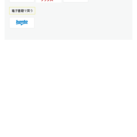
電⼦書籍で買う