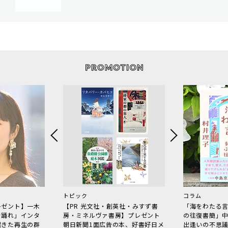
トピック
コラム
レゼント】一木
【PR 光文社・創英社・みすず書
「海をわたる
で踊れ」インタ
房・ミネルヴァ書房】プレゼント
の往復書簡」
起きた再生の群
朝日新聞1面広告の本、好書好日メ
出逢いの不思