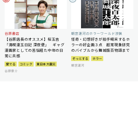
谷原書店
朝宮運河のホラーワールド渉猟
【谷原店長のオススメ】桜玉吉
怪奇・幻想好きが拍手喝采するホ
「満喫漫玉日記 深夜便」 ギャグ
ラーの好企画３点 超常現象研究
漫画家としての苦悩経た中年の日
のバイブルから舞城版百物語まで
常に共感
ぞっとする
ホラー
愛でる
コミック
東日本大震災
朝宮運河
谷原章介