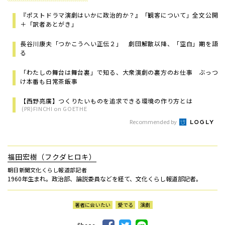
『ポストドラマ演劇はいかに政治的か？』「観客について」全文公開
＋「訳者あとがき」
長谷川康夫「つかこうへい正伝２」 劇団解散以降、「空白」期を語
る
「わたしの舞台は舞台裏」で知る、大衆演劇の裏方のお仕事 ぶっつ
け本番も日常茶飯事
【西野亮廣】つくりたいものを追求できる環境の作り方とは
(PR)FINCHI on GOETHE
Recommended by
福田宏樹（フクダヒロキ）
朝日新聞文化くらし報道部記者
1960年生まれ。政治部、論説委員などを経て、文化くらし報道部記者。
著者に会いたい
愛でる
演劇