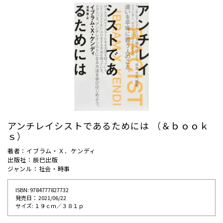
アンチレイシストであるためには （＆ｂｏｏｋ
ｓ）
著者：イブラム・Ｘ．ケンディ
出版社：辰巳出版
ジャンル：社会・時事
ISBN: 9784777827732
発売⽇： 2021/06/22
サイズ: １９ｃｍ／３８１ｐ