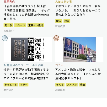
谷原書店
えほん新定番
【谷原店長のオススメ】桜玉吉
まなつ＆まふゆさんの絵本「君が
「満喫漫玉日記 深夜便」 ギャグ
いるから」 あなたも私も一つの
漫画家としての苦悩経た中年の日
星のような大切な存在
常に共感
贈る
絵本
愛でる
コミック
東日本大震災
石井広子
谷原章介
朝宮運河のホラーワールド渉猟
コラム
怪奇・幻想好きが拍手喝采するホ
アメリカ・政治と戦争 さまよえ
ラーの好企画３点 超常現象研究
る超大国のゆくえ 【じんぶん堂
のバイブルから舞城版百物語まで
注目記事セレクト】
ぞっとする
ホラー
考える
アメリカ
政治
朝宮運河
加賀直樹