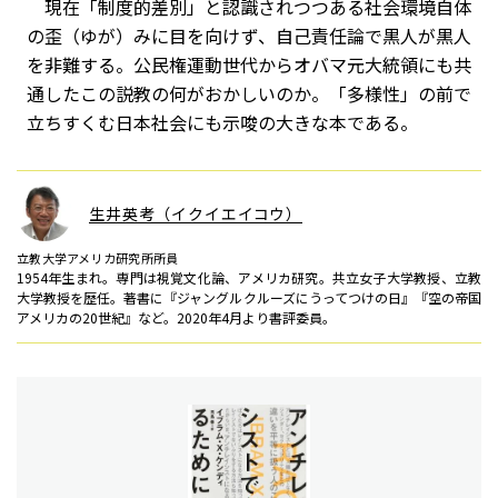
現在「制度的差別」と認識されつつある社会環境自体
の歪（ゆが）みに目を向けず、自己責任論で黒人が黒人
を非難する。公民権運動世代からオバマ元大統領にも共
通したこの説教の何がおかしいのか。「多様性」の前で
立ちすくむ日本社会にも示唆の大きな本である。
生井英考（イクイエイコウ）
立教大学アメリカ研究所所員
1954年生まれ。専門は視覚文化論、アメリカ研究。共立女子大学教授、立教
大学教授を歴任。著書に『ジャングルクルーズにうってつけの日』『空の帝国
アメリカの20世紀』など。2020年4月より書評委員。