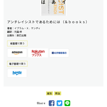
アンチレイシストであるためには （＆ｂｏｏｋｓ）
著者：イブラム・Ｘ．ケンディ
翻訳：児島 修
出版社：辰巳出版
紙書籍で買う
電⼦書籍で買う
差別
政治
Share