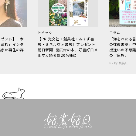
トピック
コラム
レゼント】一木
【PR 光文社・創英社・みすず書
「海をわたる
で踊れ」インタ
房・ミネルヴァ書房】プレゼント
の往復書簡」
起きた再生の群
朝日新聞1面広告の本、好書好日メ
出逢いの不思
ルマガ読者計20名様に
の〝家族〟
PR by 集英社