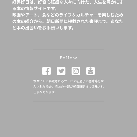
好書好日は、好奇心旺盛な人々に向けた、人生を豊かにす
る本の情報サイトです。
映画やアート、食などのライフ＆カルチャーを楽しむため
の本の紹介から、朝日新聞に掲載された書評まで、あなた
と本の出会いをお手伝いします。
Follow
本サイトに掲載されるサービスを通じて書籍等を購
入された場合、売上の一部が朝日新聞社に還元され
る事があります。