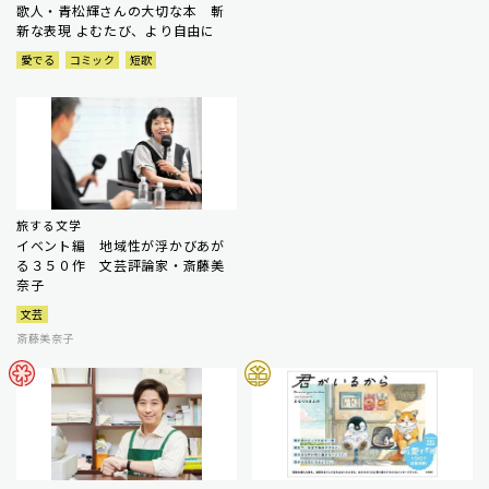
歌人・青松輝さんの大切な本 斬
新な表現 よむたび、より自由に
愛でる
コミック
短歌
旅する文学
イベント編 地域性が浮かびあが
る３５０作 文芸評論家・斎藤美
奈子
文芸
斎藤美奈子