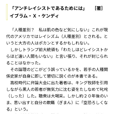
「アンチレイシストであるためには」 ［著］
イブラム・Ｘ・ケンディ
「人種差別？ 私は肌の色など気にしない」――これが現
代のアメリカではレイシズム（人種差別）とされる。と
いうと大方の人はポカンとするかもしれない。
しかしトランプ前大統領も「わたしほどレイシストか
らほど遠い人間もいない」と言い張り、それが封じられ
ることはなかった。
その論理のどこがどう誤っているかを、若手の人種関
係史家が自身に即して懇切に説くのが本書である。
高校時代に弁論大会に出た著者は、キング牧師を引用
しながら黒人の若者が無気力に沈む姿をたしなめて叱咤
（しった）した。聴衆は大喝采。しかし約２０年後のい
ま、思い出すと自分の欺瞞（ぎまん）に「空恐ろしくな
る」という。