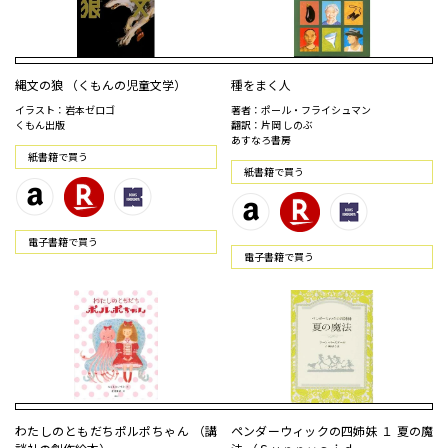
縄文の狼 （くもんの児童文学）
種をまく人
イラスト：岩本ゼロゴ
著者：ポール・フライシュマン
くもん出版
翻訳：片岡 しのぶ
あすなろ書房
紙書籍で買う
紙書籍で買う
電⼦書籍で買う
電⼦書籍で買う
わたしのともだちポルポちゃん （講
ペンダーウィックの四姉妹 １ 夏の魔