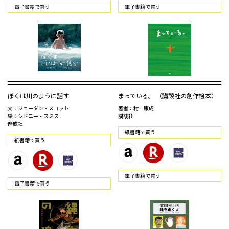
電⼦書籍で買う
電⼦書籍で買う
ぼくは川のように話す
まっている。 （講談社の創作絵本）
文：ジョーダン・スコット
著者：村上康成
絵：シドニー・スミス
講談社
偕成社
紙書籍で買う
紙書籍で買う
電⼦書籍で買う
電⼦書籍で買う