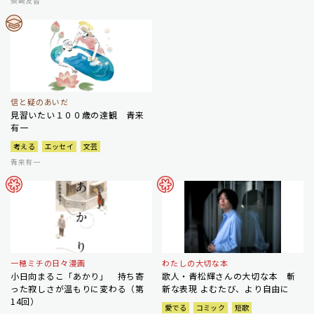
柴崎友香
信と疑のあいだ
見習いたい１００歳の達観 青来
有一
考える
エッセイ
文芸
青来有一
一穂ミチの日々漫画
わたしの大切な本
小日向まるこ「あかり」 持ち寄
歌人・青松輝さんの大切な本 斬
った寂しさが温もりに変わる（第
新な表現 よむたび、より自由に
14回）
愛でる
コミック
短歌