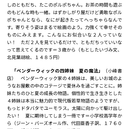
しのともだち、たこのポルポちゃん。お茶の時間も遊ぶ
のもどんな時も一緒。はずかしがり屋だけど勇敢なポル
ポちゃんとなら、なにが起きたってへっちゃらなんで
す。寄りそう姿はまるで絵画のよう。力強くて幸せその
ものにみえます。こんなにお似合いな２人っていな
い！ ただ２人を見ているだけで、ともだちっていいな
って思えてくるのです＝３歳から（もとしたいづみ文、
北見葉胡絵、１４８５円）
「ペンダーウィックの四姉妹 夏の魔法」
（小峰書
店） ペンダーウィック家の４姉妹は、美しいお城のよ
うなお屋敷の中のコテージで夏休みを過ごすことに。姉
妹たちのひと夏の成長の物語。個性的で生き生きとした
４姉妹は本当に魅力的で現代版若草物語のようですが、
もっとドタバタでユーモラス。太陽に向かって駆け出し
たい！ 夏に期待してしまう一冊です＝小学校高学年か
ら（ジーン・バーズオール作、代田亜香子訳、１７６０