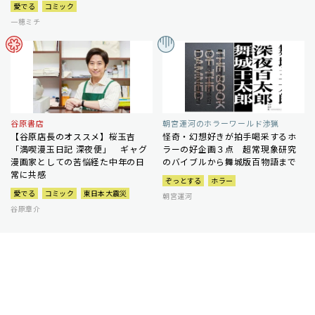
愛でる
コミック
一穂ミチ
谷原書店
朝宮運河のホラーワールド渉猟
【谷原店長のオススメ】桜玉吉
怪奇・幻想好きが拍手喝采するホ
「満喫漫玉日記 深夜便」 ギャグ
ラーの好企画３点 超常現象研究
漫画家としての苦悩経た中年の日
のバイブルから舞城版百物語まで
常に共感
ぞっとする
ホラー
愛でる
コミック
東日本大震災
朝宮運河
谷原章介