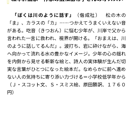
「ぼくは川のように話す」
（偕成社） 松の木の
「ま」、カラスの「カ」……つかえてうまくいえない音
がある。吃音（きつおん）に悩む少年が、川岸で父から
言われた一言に救われ、視界が開ける。「おまえは、川
のように話してるんだ」。波打ち、岩に砕けながら、海
へ向かって流れる水の豊かなイメージ。少年の心の揺れ
を内側から見せる斬新な絵と、詩人の実体験が生んだ切
実な言葉がひとつになった絵本だ。なめらかに前へ進め
ない人の気持ちに寄り添い力づける＝小学校低学年から
（Ｊ・スコット文、Ｓ・スミス絵、原田勝訳、１７６０
円）