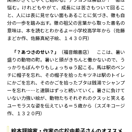
悩む。けれどもやがて、成長には苦さもついて回るこ
と、人には表に見せない面もあることに気づき、徹も自
分の一歩を踏み出す。徹の祖父の言葉から取った書名の
意味は、本を読むとわかるよ＝小学校高学年から（佐藤
まどか作、佐藤真紀子絵、１４３０円）
「？あつさのせい？」
（福音館書店） ここは、暑い
盛りの動物の町。暑いと頭がきちんと働かないので、う
っかりもぼんやりもしょっちゅう起こる。馬は駅のベン
チに帽子を忘れ、その帽子を拾ったキツネは駅のトイレ
にかごを忘れ、そのかごを拾ったブタは銭湯でシャンプ
ーを忘れ……と連鎖はずっと続いていく。暑さに負けて
いない力強い絵が、動物たちそれぞれのクスッと笑える
ユーモラスな姿を伝えている＝５歳から（スズキコージ
作、１３２０円）
絵本評論家・作家の広松由希子さんのオススメ