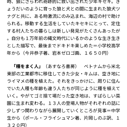
時、狼にさらわれ奇跡的に救い出された少年キセキ。き
ょうだいのように育った狼と犬との間に生まれた狼犬ツ
ナグと共に、ある時激流にのみ込まれ、海辺の村で助け
られる。移動する生活をしていたキセキにとって、定住
する村人たちの暮らしは新しい発見がたくさんあったが
――。自分も１万年前の縄文時代にいるかのような生き生き
とした描写で、最後までドキドキ楽しめた＝小学校高学
年から（今井恭子著、岩本ゼロゴ画、１６５０円）
「種をまく人」
（あすなろ書房） ベトナムから米北
東部の工業都市に移住してきた少女・キムは、空き地に
ライマメの種を植えた。それをきっかけに、周りに住ん
でいた人種も年齢も違う人たちが同じように種を植えて
いく。やがてゴミ捨て場だった空き地は、すばらしい菜
園に生まれ変わる。１３人の登場人物がそれぞれの話に
少しずつ関わりながら展開していくところが見事＝中学
生から（ポール・フライシュマン著、片岡しのぶ訳、１
３２０円）