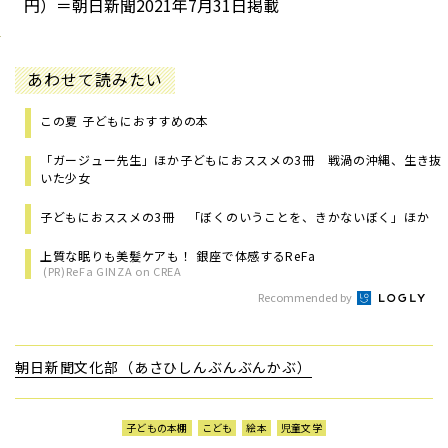
円）＝朝日新聞2021年7月31日掲載
あわせて読みたい
この夏 子どもにおすすめの本
「ガージュー先生」ほか子どもにおススメの3冊 戦渦の沖縄、生き抜
いた少女
子どもにおススメの3冊 「ぼくのいうことを、きかないぼく」ほか
上質な眠りも美髪ケアも！ 銀座で体感するReFa
(PR)ReFa GINZA on CREA
Recommended by
朝日新聞文化部（あさひしんぶんぶんかぶ）
子どもの本棚
こども
絵本
児童文学