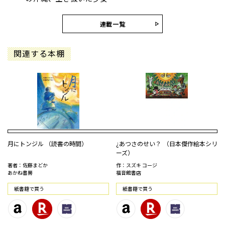
連載一覧
関連する本棚
月にトンジル （読書の時間）
¿あつさのせい？ （日本傑作絵本シリ
ーズ）
著者：佐藤まどか
作：スズキ コージ
あかね書房
福音館書店
紙書籍で買う
紙書籍で買う