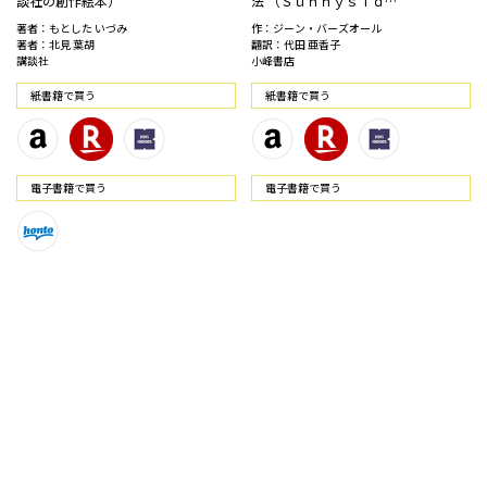
談社の創作絵本）
法 （Ｓｕｎｎｙｓｉｄ…
著者：もとした いづみ
作：ジーン・バーズオール
著者：北見 葉胡
翻訳：代田 亜香子
講談社
小峰書店
紙書籍で買う
紙書籍で買う
電⼦書籍で買う
電⼦書籍で買う