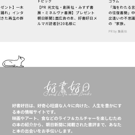
トピック
コラム
レゼント】一木
【PR 光文社・創英社・みすず書
「海をわたる
で踊れ」インタ
房・ミネルヴァ書房】プレゼント
の往復書簡」
起きた再生の群
朝日新聞1面広告の本、好書好日メ
出逢いの不思
ルマガ読者計20名様に
の〝家族〟
PR by 集英社
好書好日は、好奇心旺盛な人々に向けた、人生を豊かにす
る本の情報サイトです。
映画やアート、食などのライフ＆カルチャーを楽しむため
の本の紹介から、朝日新聞に掲載された書評まで、あなた
と本の出会いをお手伝いします。