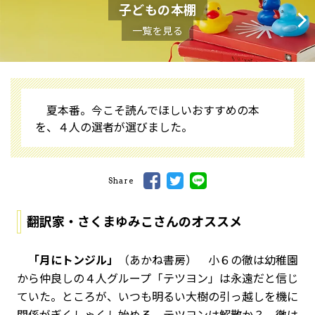
子どもの本棚
一覧を見る
夏本番。今こそ読んでほしいおすすめの本
を、４人の選者が選びました。
Share
翻訳家・さくまゆみこさんのオススメ
「月にトンジル」
（あかね書房） 小６の徹は幼稚園
から仲良しの４人グループ「テツヨン」は永遠だと信じ
ていた。ところが、いつも明るい大樹の引っ越しを機に
関係がぎくしゃくし始める。テツヨンは解散か？ 徹は