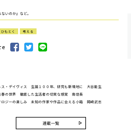
れないのか』など。
ひもとく
考える
re
ルス・デイヴィス 生誕１００年、研究も新境地に 大谷能生
義春の世界 徹底した生活者の切実な感覚 南信長
ソロジーの楽しみ 未知の作家や作品に会える小箱 岡崎武志
連載一覧