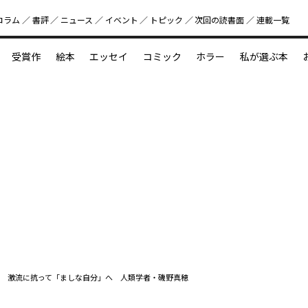
コラム
書評
ニュース
イベント
トピック
次回の読書⾯
連載一覧
好書好日
受賞作
絵本
エッセイ
コミック
ホラー
私が選ぶ本
？
えほん新定番
今めぐりたい児童文学の世界
図鑑の中の小宇宙
望 激流に抗って「ましな自分」へ 人類学者・磯野真穂