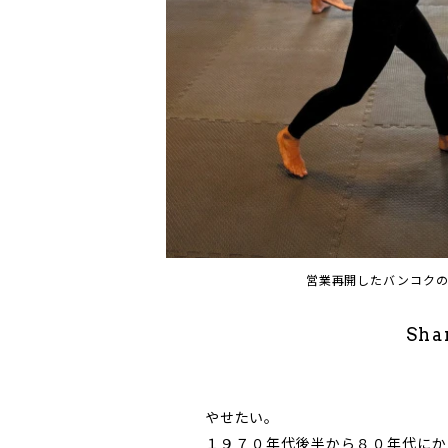
営業再開したバンコク
Sha
やせたい。
１９７０年代後半から８０年代にか