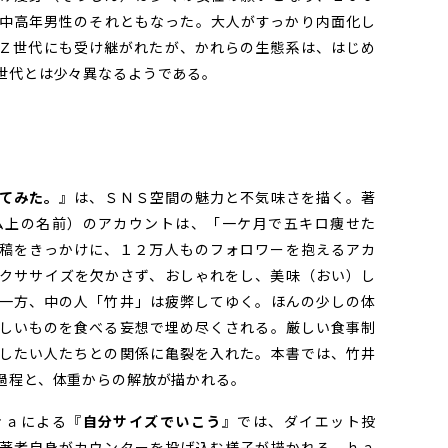
中高年男性のそれともなった。大人がすっかり内面化し
Ｚ世代にも受け継がれたが、かれらの生態系は、はじめ
世代とは少々異なるようである。
てみた。
』は、ＳＮＳ空間の魅力と不気味さを描く。著
ム上の名前）のアカウントは、「一ケ月で五キロ痩せた
稿をきっかけに、１２万人ものフォロワーを抱えるアカ
クササイズを欠かさず、おしゃれをし、美味（おい）し
一方、中の人「竹井」は疲弊してゆく。ほんの少しの体
しいものを食べる妄想で埋め尽くされる。厳しい食事制
したい人たちとの関係に亀裂を入れた。本書では、竹井
過程と、体重からの解放が描かれる。
ｒａによる『
自分サイズでいこう
』では、ダイエット投
著者自身がカウンターを投げ込む様子が描かれる。ｈａ