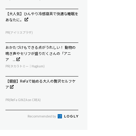
【大人気】ひんやり冷感寝具で快適な睡眠を
あなたに。
PR(アイリスプラザ)
おかたづけもできる点がうれしい！ 動物の
鳴き声やセリフが盛りだくさんの「アニ
ア ...
PR(タカラトミー｜Hugkum)
【銀座】ReFaで始める大人の贅沢セルフケ
ア
PR(ReFa GINZA on CREA)
Recommended by