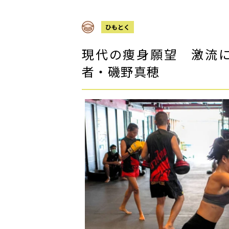
ひもとく
現代の痩身願望 激流
者・磯野真穂