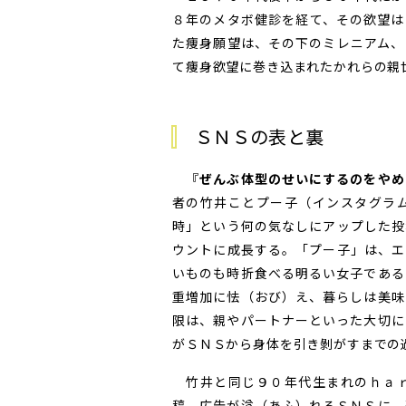
８年のメタボ健診を経て、その欲望は
た痩身願望は、その下のミレニアム、
て痩身欲望に巻き込まれたかれらの親
ＳＮＳの表と裏
『
ぜんぶ体型のせいにするのをやめ
者の竹井ことプー子（インスタグラ
時」という何の気なしにアップした投
ウントに成長する。「プー子」は、エ
いものも時折食べる明るい女子である
重増加に怯（おび）え、暮らしは美味
限は、親やパートナーといった大切に
がＳＮＳから身体を引き剝がすまでの
竹井と同じ９０年代生まれのｈａ
稿、広告が溢（あふ）れるＳＮＳに、