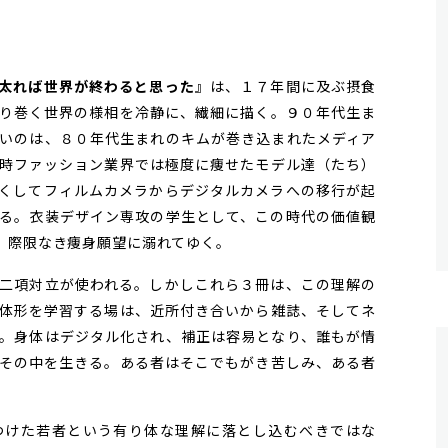
太れば世界が終わると思った
』は、１７年間に及ぶ摂食
り巻く世界の様相を冷静に、繊細に描く。９０年代生ま
いのは、８０年代生まれのキムが巻き込まれたメディア
時ファッション業界では極度に痩せたモデル達（たち）
くしてフィルムカメラからデジタルカメラへの移行が起
る。衣装デザイン専攻の学生として、この時代の価値観
、際限なき痩身願望に溺れてゆく。
二項対立が使われる。しかしこれら３冊は、この理解の
体形を学習する場は、近所付き合いから雑誌、そしてネ
。身体はデジタル化され、補正は容易となり、誰もが情
その中を生きる。ある者はそこでもがき苦しみ、ある者
けた若者という有り体な理解に落とし込むべきではな