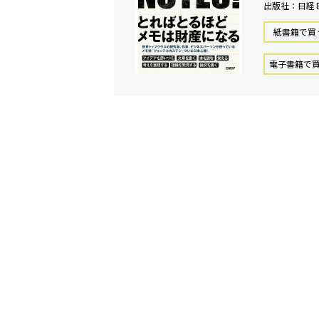
出版社：日経
紙書籍で買
電⼦書籍で