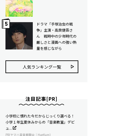
ドラマ「手塚治虫の戦
争」主演・高良健吾さ
ん 戦時中の少年時代の
厳しさと漫画への強い熱
量を感じながら
人気ランキング⼀覧
注目記事[PR]
小学校に慣れた今だからじっくり選べる！
小学１年生夏休みからの「音楽教室」デビ
ュ...
PR(ヤマハ音楽振興会｜HugKum)