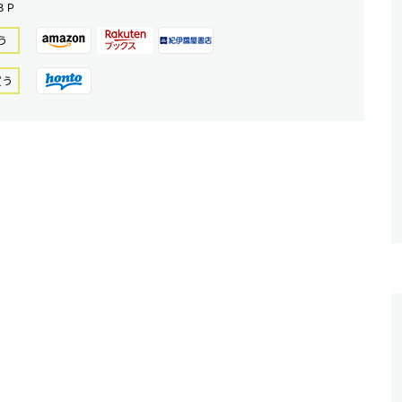
ＢＰ
う
買う