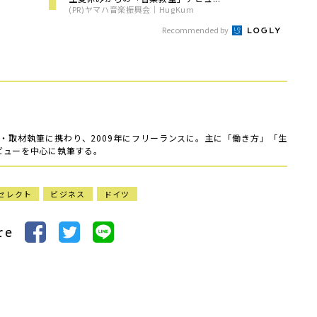
(PR)ヤマハ音楽振興会｜HugKum
Recommended by
集・取材執筆に携わり、2009年にフリーランスに。主に「働き方」「生
ビューを中心に執筆する。
セレクト
ビジネス
ドイツ
re