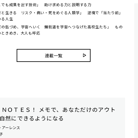
こでも成果を出す技術」 助け求める力と説明する力
者と生きる リスク・病い・死をめぐる人類学」 逆境で「当たり前」
わる人生
ばの缶づめ、宇宙へいく 鯖街道を宇宙へつなげた高校生たち」 もの
のときめき、大人も呼応
連載一覧
 ＮＯＴＥＳ！ メモで、あなただけのアウト
自然にできるようになる
・アーレンス
子