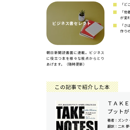
「ど
「他
が変
ビジネス書セレクト
「さ
作り
朝日新聞読書面に連載。ビジネス
に役立つ本を様々な視点からとり
あげます。（随時更新）
この記事で紹介した本
ＴＡＫＥ
プットが
著者：ズンク
翻訳：二木 夢