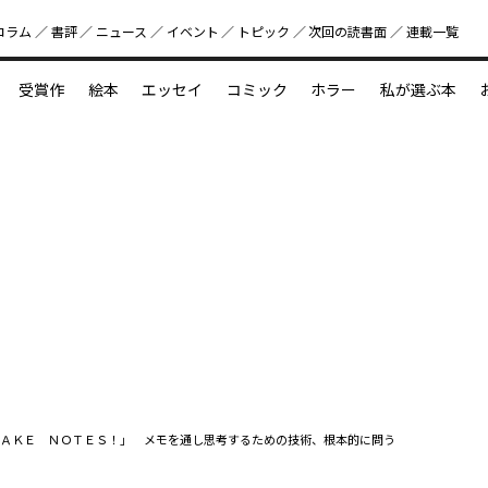
コラム
書評
ニュース
イベント
トピック
次回の読書⾯
連載一覧
好書好日
受賞作
絵本
エッセイ
コミック
ホラー
私が選ぶ本
？
えほん新定番
今めぐりたい児童文学の世界
図鑑の中の小宇宙
ＡＫＥ ＮＯＴＥＳ！」 メモを通し思考するための技術、根本的に問う