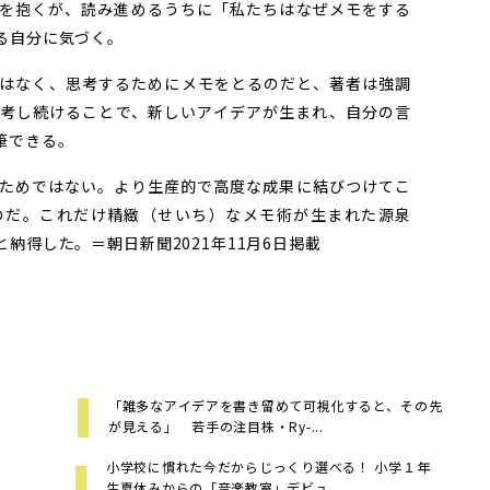
を抱くが、読み進めるうちに「私たちはなぜメモをする
る自分に気づく。
はなく、思考するためにメモをとるのだと、著者は強調
考し続けることで、新しいアイデアが生まれ、自分の言
筆できる。
ためではない。より生産的で高度な成果に結びつけてこ
のだ。これだけ精緻（せいち）なメモ術が生まれた源泉
納得した。＝朝日新聞2021年11月6日掲載
「雑多なアイデアを書き留めて可視化すると、その先
が見える」 若手の注目株・Ry-...
小学校に慣れた今だからじっくり選べる！ 小学１年
生夏休みからの「音楽教室」デビュ...