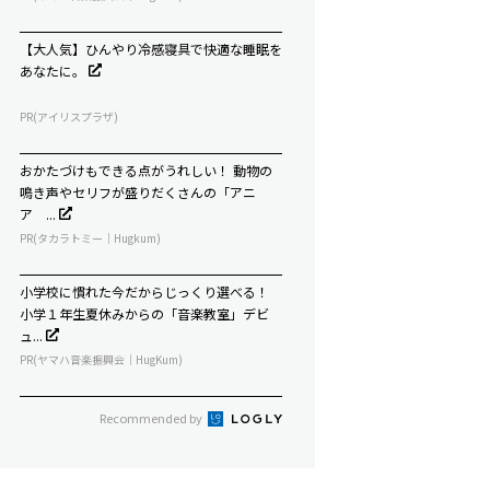
【大人気】ひんやり冷感寝具で快適な睡眠を
あなたに。
PR(アイリスプラザ)
おかたづけもできる点がうれしい！ 動物の
鳴き声やセリフが盛りだくさんの「アニ
ア ...
PR(タカラトミー｜Hugkum)
小学校に慣れた今だからじっくり選べる！
小学１年生夏休みからの「音楽教室」デビ
ュ...
PR(ヤマハ音楽振興会｜HugKum)
Recommended by