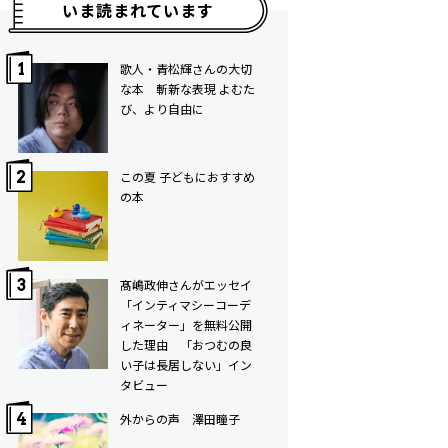
いま読まれています
歌人・青松輝さんの大切
な本 斬新な表現 よむた
び、より自由に
この夏 子どもにおすすめ
の本
髙嶋政伸さんがエッセイ
「インティマシーコーデ
ィネーター」を無料公開
した理由 「おつむの良
い子は長居しない」イン
タビュー
外からの声 澤田瞳子