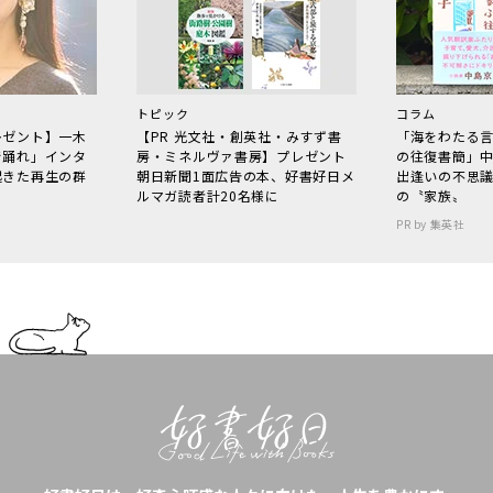
トピック
コラム
レゼント】一木
【PR 光文社・創英社・みすず書
「海をわたる
で踊れ」インタ
房・ミネルヴァ書房】プレゼント
の往復書簡」
起きた再生の群
朝日新聞1面広告の本、好書好日メ
出逢いの不思
ルマガ読者計20名様に
の〝家族〟
PR by 集英社