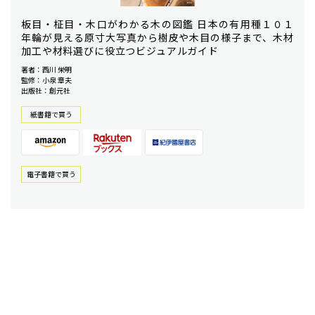
板目・柾目・木口がわかる木の図鑑 日本の有用種１０１
年輪が見える原寸大写真から樹皮や木目の様子まで、木材
加工や材料選びに役立つビジュアルガイド
著者：西川 栄明
監修：小泉 章夫
出版社：創元社
紙書籍で買う
電⼦書籍で買う