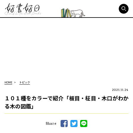
好書好日
HOME
トピック
2021.11.24
１０１種をカラーで紹介「板目・柾目・木口がわか
る木の図鑑」
Share