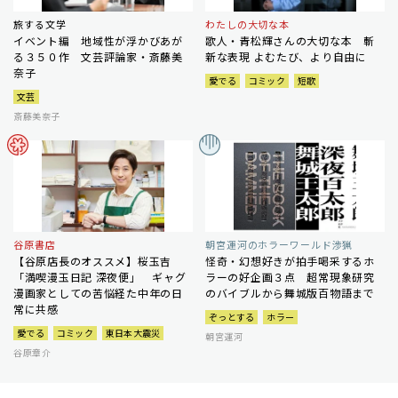
旅する文学
わたしの大切な本
イベント編 地域性が浮かびあが
歌人・青松輝さんの大切な本 斬
る３５０作 文芸評論家・斎藤美
新な表現 よむたび、より自由に
奈子
愛でる
コミック
短歌
文芸
斎藤美奈子
谷原書店
朝宮運河のホラーワールド渉猟
【谷原店長のオススメ】桜玉吉
怪奇・幻想好きが拍手喝采するホ
「満喫漫玉日記 深夜便」 ギャグ
ラーの好企画３点 超常現象研究
漫画家としての苦悩経た中年の日
のバイブルから舞城版百物語まで
常に共感
ぞっとする
ホラー
愛でる
コミック
東日本大震災
朝宮運河
谷原章介