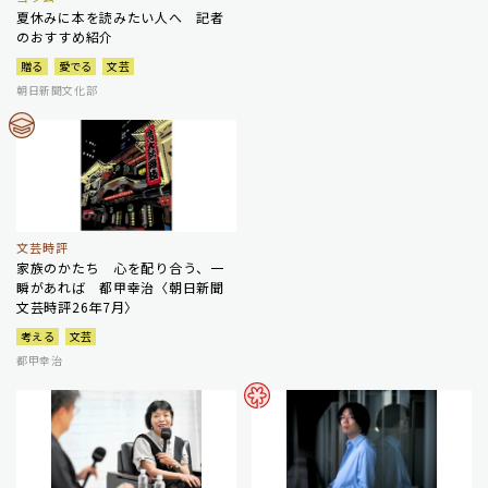
夏休みに本を読みたい人へ 記者
のおすすめ紹介
贈る
愛でる
文芸
朝日新聞文化部
文芸時評
家族のかたち 心を配り合う、一
瞬があれば 都甲幸治〈朝日新聞
文芸時評26年7月〉
考える
文芸
都甲幸治