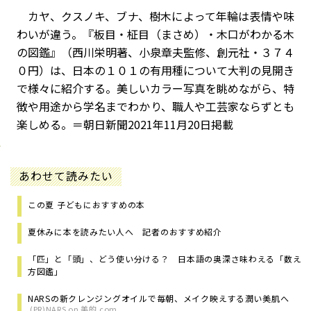
カヤ、クスノキ、ブナ、樹木によって年輪は表情や味
わいが違う。『板目・柾目（まさめ）・木口がわかる木
の図鑑』（西川栄明著、小泉章夫監修、創元社・３７４
０円）は、日本の１０１の有用種について大判の見開き
で様々に紹介する。美しいカラー写真を眺めながら、特
徴や用途から学名までわかり、職人や工芸家ならずとも
楽しめる。＝朝日新聞2021年11月20日掲載
あわせて読みたい
この夏 子どもにおすすめの本
夏休みに本を読みたい人へ 記者のおすすめ紹介
「匹」と「頭」、どう使い分ける？ 日本語の奥深さ味わえる「数え
方図鑑」
NARSの新クレンジングオイルで毎朝、メイク映えする潤い美肌へ
(PR)NARS on 美的.com