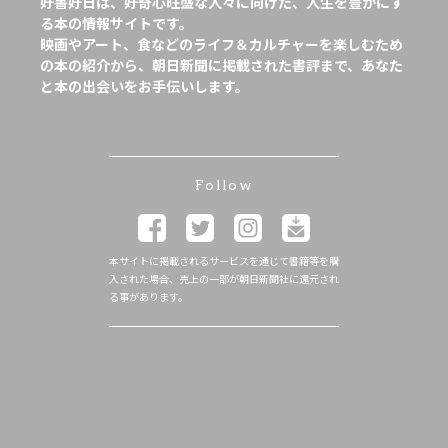
好書好日は、好奇心旺盛な人々に向けた、人生を豊かにす
る本の情報サイトです。
映画やアート、食などのライフ＆カルチャーを楽しむため
の本の紹介から、朝日新聞に掲載された書評まで、あなた
と本の出会いをお手伝いします。
Follow
本サイトに掲載されるサービスを通じて書籍等を購
入された場合、売上の一部が朝日新聞社に還元され
る事があります。