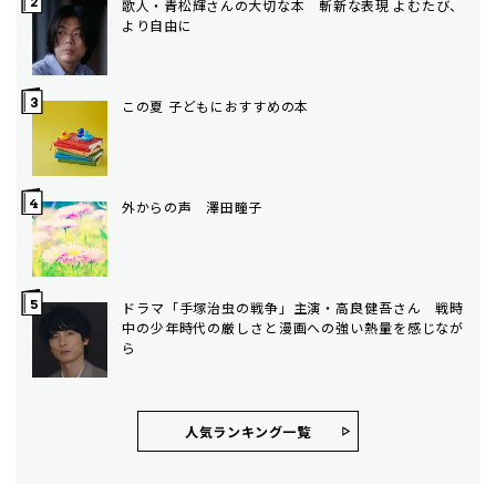
歌人・青松輝さんの大切な本 斬新な表現 よむたび、
より自由に
この夏 子どもにおすすめの本
外からの声 澤田瞳子
ドラマ「手塚治虫の戦争」主演・高良健吾さん 戦時
中の少年時代の厳しさと漫画への強い熱量を感じなが
ら
人気ランキング⼀覧