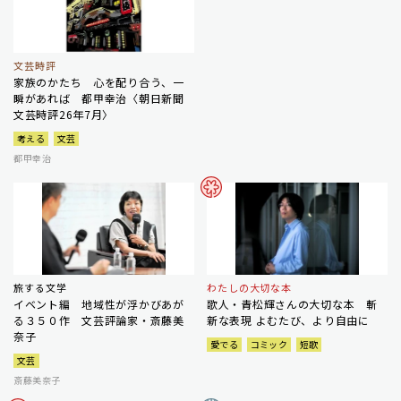
文芸時評
家族のかたち 心を配り合う、一
瞬があれば 都甲幸治〈朝日新聞
文芸時評26年7月〉
考える
文芸
都甲幸治
旅する文学
わたしの大切な本
イベント編 地域性が浮かびあが
歌人・青松輝さんの大切な本 斬
る３５０作 文芸評論家・斎藤美
新な表現 よむたび、より自由に
奈子
愛でる
コミック
短歌
文芸
斎藤美奈子