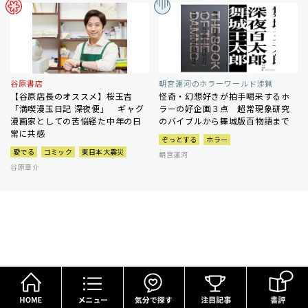
谷原書店
朝宮運河のホラーワールド渉猟
【谷原店長のオススメ】桜玉吉
怪奇・幻想好きが拍手喝采するホ
「満喫漫玉日記 深夜便」 ギャグ
ラーの好企画３点 超常現象研究
漫画家としての苦悩経た中年の日
のバイブルから舞城版百物語まで
常に共感
ぞっとする
ホラー
愛でる
コミック
東日本大震災
朝宮運河
谷原章介
HOME
メニュー
気分で探す