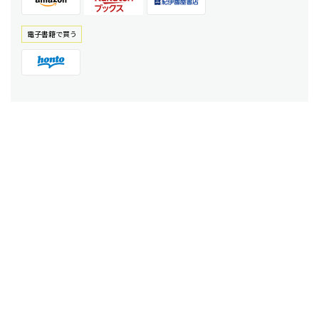
電⼦書籍で買う