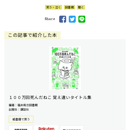
笑う・泣く
図書館
聴く
Share
この記事で紹介した本
１００万回死んだねこ 覚え違いタイトル集
編著：福井県立図書館
出版社：講談社
紙書籍で買う