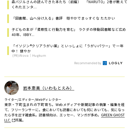
森バジルさんの読んできた本たち（前編） 「NARUTO」2巻が教えて
くれたエンタ...
「図書館、山へ分け入る」書評 穏やかでまっすぐな たたかい
子どもの本が「柔軟性と行動力を育む」 ラクダの移動図書館など広め
40年、IBBY...
「イソジン®クリアうがい薬」といっしょに「うがいパワー」で一年
中！ 健やか
(PR)iNova｜Hugkum
Recommended by
岩本恵美（いわもとえみ）
ライター/エディター/Webディレクター
東京・下町生まれの下町育ち。Webメディアや新聞記事の執筆・編集を経
て、フリーランサーに。食においても読書においても何においても、気になっ
たら手を出す雑食系。読書傾向は、エッセー、マンガが多め。
GREEN GHOST
LLC.
所属。