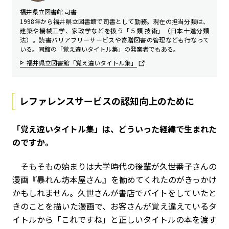
福井県立図書館 司書
1998年から福井県立図書館で司書として勤務。現在の担当分類は、
建築や機械工学、家政学などを扱う「５類 技術」（日本十進分類
法）。読書バリアフリーサービスや寄贈図書の管理なども行なって
いる。同館の「覚え違いタイトル集」の発案者でもある。
福井県立図書館「覚え違いタイトル集」
レファレンスサービスの認知向上のために
――「覚え違いタイトル集」は、どういった経緯で生まれた
のですか。
そもそもの始まりは大学時代の後輩が久世番子さんの
漫画『暴れん坊本屋さん』を勧めてくれたのがきっかけ
かもしれません。久世さんが書店でバイトをしていたと
きのことを描いた漫画で、お客さんが覚え違えているタ
イトルから「これですね」と正しいタイトルの本を渡す