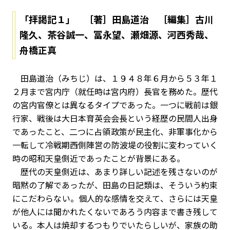
「拝謁記１」 ［著］田島道治 ［編集］古川
隆久、茶谷誠一、冨永望、瀬畑源、河西秀哉、
舟橋正真
田島道治（みちじ）は、１９４８年６月から５３年１
２月まで宮内庁（就任時は宮内府）長官を務めた。歴代
の宮内官僚とは異なるタイプであった。一つに戦前は銀
行家、戦後は大日本育英会会長という経歴の民間人出身
であったこと、二つに占領政策が民主化、非軍事化から
一転して冷戦期西側陣営の防波堤の役割に変わっていく
時の昭和天皇側近であったことが背景にある。
歴代の天皇側近は、あまり詳しい記述を残さないのが
暗黙の了解であったが、田島の日記類は、そういう約束
にこだわらない。個人的な感情を交えて、さらには天皇
が他人には聞かれたくないであろう内容まで書き残して
いる。本人は焼却するつもりでいたらしいが、家族の助