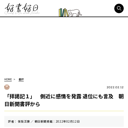
好書好日
HOME
書評
2022.02.12
「拝謁記１」 側近に感情を発露 退位にも言及 朝
日新聞書評から
評者： 保阪正康 ／ 朝⽇新聞掲載：2022年02月12日