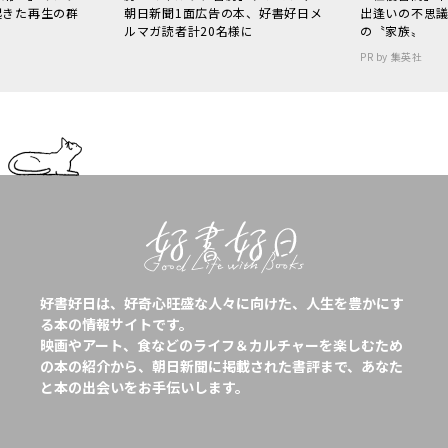
起きた再生の群
朝日新聞1面広告の本、好書好日メ
出逢いの不思
ルマガ読者計20名様に
の〝家族〟
PR by 集英社
好書好日は、好奇心旺盛な人々に向けた、人生を豊かにす
る本の情報サイトです。
映画やアート、食などのライフ＆カルチャーを楽しむため
の本の紹介から、朝日新聞に掲載された書評まで、あなた
と本の出会いをお手伝いします。