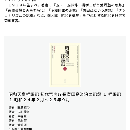
１９３９年生まれ。著書に『五・一五事件 橘孝三郎と愛郷塾の軌跡』
『東條英機と天皇の時代』『昭和陸軍の研究』『吉田茂という逆説』『ナシ
ョナリズムの昭和』など。個人誌「昭和史講座」を中心とする昭和史研究で
菊池寛賞。
昭和天皇拝謁記 初代宮内庁長官田島道治の記録 １ 拝謁記
１ 昭和２４年２月〜２５年９月
著者：田島 道治
著者：古川 隆久
著者：茶谷 誠一
著者：冨永 望
著者：瀬畑 源
出版社：岩波書店