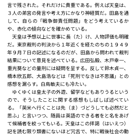
言で残された。それだけに貴重である。例えば天皇は、
３人の弟宮の発言や考え方にかなり神経質だ。田島を通
して、自らの「戦争御責任問題」をどう考えているか
や、赤化の傾向などを確かめている。
天皇は予想以上に世事に長（た）け、人物評価も明確
だ。東京裁判の判決から１年近くを経たのちの１９４９
年９月７日の記述になるのだが、田島から問われて裁判
結果について意見を述べている。広田弘毅、木戸幸一、
重光葵などの量刑には疑問を呈する。反して鈴木貞一、
橋本欣五郎、大島浩などは「死刑でなきは不思議」との
感想を漏らす。白鳥敏夫にも冷たい。
ゆくゆくは皇太子の外遊、留学などもありうるという
ので、そうしたことに関する感想もしばしば述べてい
る。「英米へ行くことは先（ま）づどうしても必然だと
思ふ」と言いつつ、随員は英語のできる者をと名をあげ
て候補者を絞ってもいる。天皇はこの拝謁（はいえつ）
記を読む限り類書にないほど冗舌で、特に戦後社会の動