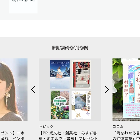
トピック
コラム
レゼント】一木
【PR 光文社・創英社・みすず書
「海をわたる
で踊れ」インタ
房・ミネルヴァ書房】プレゼント
の往復書簡」