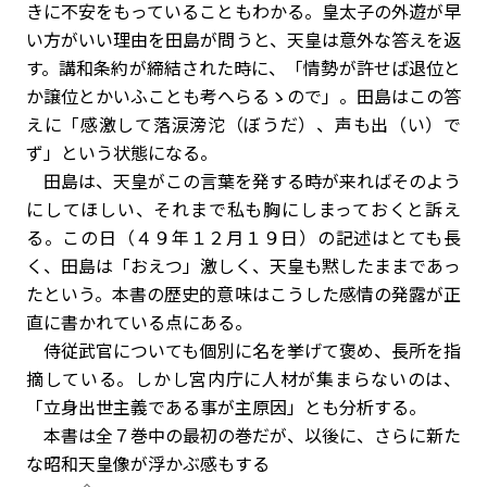
きに不安をもっていることもわかる。皇太子の外遊が早
い方がいい理由を田島が問うと、天皇は意外な答えを返
す。講和条約が締結された時に、「情勢が許せば退位と
か譲位とかいふことも考へらるゝので」。田島はこの答
えに「感激して落涙滂沱（ぼうだ）、声も出（い）で
ず」という状態になる。
田島は、天皇がこの言葉を発する時が来ればそのよう
にしてほしい、それまで私も胸にしまっておくと訴え
る。この日（４９年１２月１９日）の記述はとても長
く、田島は「おえつ」激しく、天皇も黙したままであっ
たという。本書の歴史的意味はこうした感情の発露が正
直に書かれている点にある。
侍従武官についても個別に名を挙げて褒め、長所を指
摘している。しかし宮内庁に人材が集まらないのは、
「立身出世主義である事が主原因」とも分析する。
本書は全７巻中の最初の巻だが、以後に、さらに新た
な昭和天皇像が浮かぶ感もする