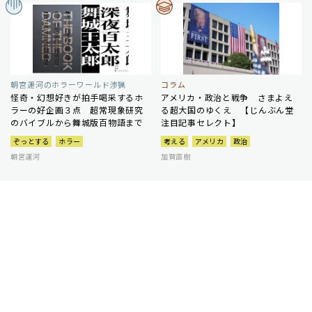
朝宮運河のホラーワールド渉猟
コラム
怪奇・幻想好きが拍手喝采するホ
アメリカ・政治と戦争 さまよえ
ラーの好企画３点 超常現象研究
る超大国のゆくえ 【じんぶん堂
のバイブルから舞城版百物語まで
注目記事セレクト】
ぞっとする
ホラー
考える
アメリカ
政治
朝宮運河
加賀直樹