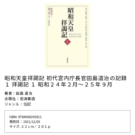
昭和天皇拝謁記 初代宮内庁長官田島道治の記録
１ 拝謁記 １ 昭和２４年２月〜２５年９月
著者：田島 道治
出版社：岩波書店
ジャンル：伝記
ISBN: 9784000265911
発売⽇： 2021/12/03
サイズ: ２２ｃｍ／２８１ｐ