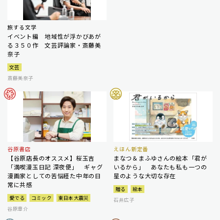
旅する文学
イベント編 地域性が浮かびあが
る３５０作 文芸評論家・斎藤美
奈子
文芸
斎藤美奈子
谷原書店
えほん新定番
【谷原店長のオススメ】桜玉吉
まなつ＆まふゆさんの絵本「君が
「満喫漫玉日記 深夜便」 ギャグ
いるから」 あなたも私も一つの
漫画家としての苦悩経た中年の日
星のような大切な存在
常に共感
贈る
絵本
愛でる
コミック
東日本大震災
石井広子
谷原章介