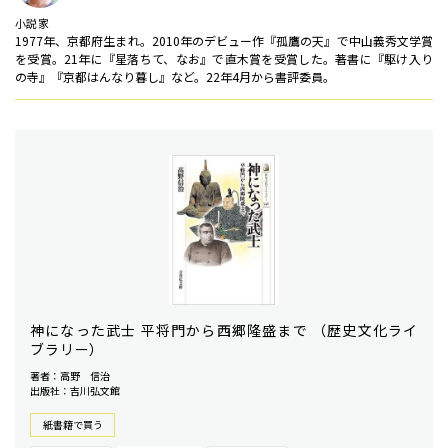
小説家
1977年、京都府生まれ。2010年のデビュー作『孤鷹の天』で中山義秀文学賞
を受賞。21年に『星落ちて、なお』で直木賞を受賞した。著書に『駆け入り
の寺』『京都はんなり暮し』など。22年4月から書評委員。
神になった武士 平将門から西郷隆盛まで （歴史文化ライ
ブラリー）
著者：高野 信治
出版社：吉川弘文館
紙書籍で買う