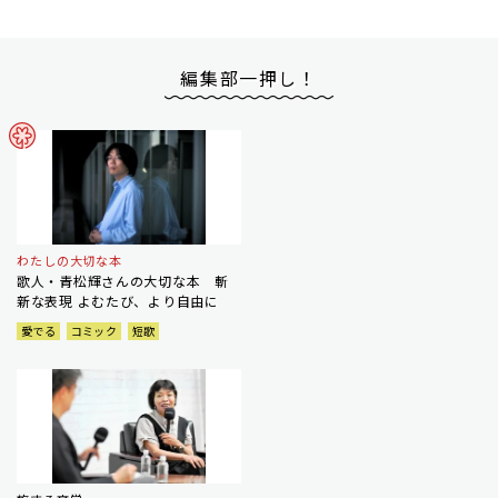
編集部一押し！
わたしの大切な本
歌人・青松輝さんの大切な本 斬
新な表現 よむたび、より自由に
愛でる
コミック
短歌