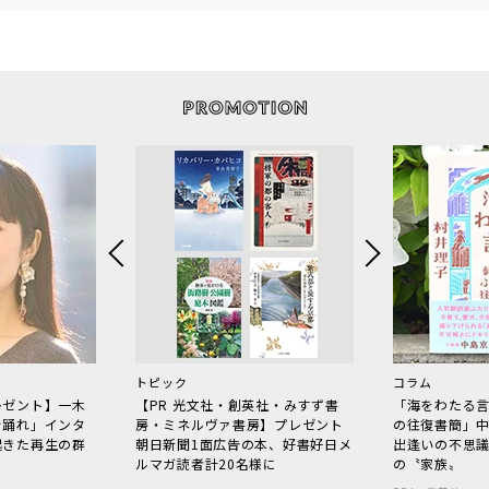
トピック
コラム
レゼント】一木
【PR 光文社・創英社・みすず書
「海をわたる
で踊れ」インタ
房・ミネルヴァ書房】プレゼント
の往復書簡」
起きた再生の群
朝日新聞1面広告の本、好書好日メ
出逢いの不思
ルマガ読者計20名様に
の〝家族〟