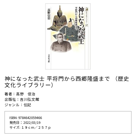
神になった武士 平将門から西郷隆盛まで （歴史
文化ライブラリー）
著者：高野 信治
出版社：吉川弘文館
ジャンル：伝記
ISBN: 9784642059466
発売⽇： 2022/03/19
サイズ: １９ｃｍ／２５７ｐ