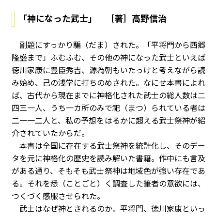
「神になった武士」 ［著］高野信治
副題にすっかり騙（だま）された。「平将門から西郷
隆盛まで」――ふむふむ、その他の神になった武士といえば
徳川家康に豊臣秀吉、源為朝もいたっけと考えながら読
み始め、己の浅学に打ちのめされた。なにせ本書によれ
ば、古代から現在までに神格化された武士の総人数は二
四三一人、うち一カ所のみで祀（まつ）られている者は
二一一二人と、私の予想をはるかに超える武士祭神が紹
介されていたからだ。
本書は全国に存在する武士祭神を統計化し、そのデー
タを元に神格化の歴史を読み解いた書籍。作中にも言及
がある通り、そもそも武士祭神は地域色が強い存在であ
る。それを悉（ことごと）く調査した筆者の意欲には、
つくづく感服させられた。
武士はなぜ神とされるのか。平将門、徳川家康といっ