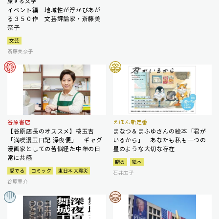
旅する文学
イベント編 地域性が浮かびあが
る３５０作 文芸評論家・斎藤美
奈子
文芸
斎藤美奈子
谷原書店
えほん新定番
【谷原店長のオススメ】桜玉吉
まなつ＆まふゆさんの絵本「君が
「満喫漫玉日記 深夜便」 ギャグ
いるから」 あなたも私も一つの
漫画家としての苦悩経た中年の日
星のような大切な存在
常に共感
贈る
絵本
愛でる
コミック
東日本大震災
石井広子
谷原章介