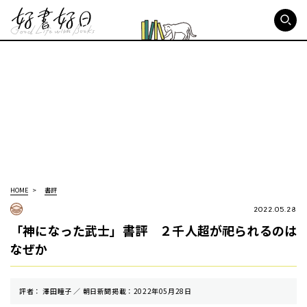
好書好日
HOME
書評
2022.05.28
「神になった武士」書評 ２千人超が祀られるのは
なぜか
評者： 澤田瞳子 ／ 朝⽇新聞掲載：2022年05月28日