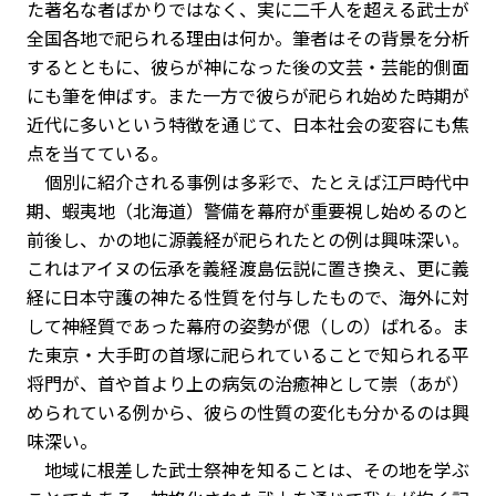
た著名な者ばかりではなく、実に二千人を超える武士が
全国各地で祀られる理由は何か。筆者はその背景を分析
するとともに、彼らが神になった後の文芸・芸能的側面
にも筆を伸ばす。また一方で彼らが祀られ始めた時期が
近代に多いという特徴を通じて、日本社会の変容にも焦
点を当てている。
個別に紹介される事例は多彩で、たとえば江戸時代中
期、蝦夷地（北海道）警備を幕府が重要視し始めるのと
前後し、かの地に源義経が祀られたとの例は興味深い。
これはアイヌの伝承を義経渡島伝説に置き換え、更に義
経に日本守護の神たる性質を付与したもので、海外に対
して神経質であった幕府の姿勢が偲（しの）ばれる。ま
た東京・大手町の首塚に祀られていることで知られる平
将門が、首や首より上の病気の治癒神として崇（あが）
められている例から、彼らの性質の変化も分かるのは興
味深い。
地域に根差した武士祭神を知ることは、その地を学ぶ