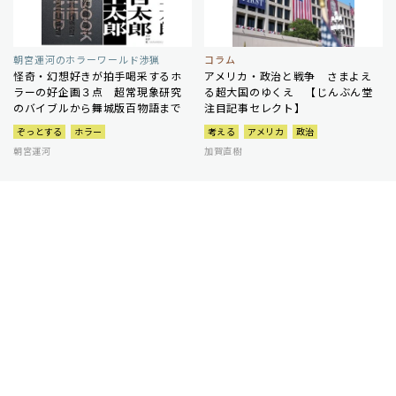
朝宮運河のホラーワールド渉猟
コラム
怪奇・幻想好きが拍手喝采するホ
アメリカ・政治と戦争 さまよえ
ラーの好企画３点 超常現象研究
る超大国のゆくえ 【じんぶん堂
のバイブルから舞城版百物語まで
注目記事セレクト】
ぞっとする
ホラー
考える
アメリカ
政治
朝宮運河
加賀直樹