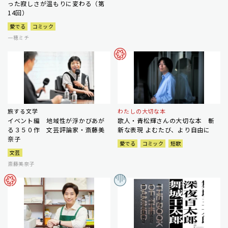
った寂しさが温もりに変わる（第
14回）
愛でる
コミック
一穂ミチ
旅する文学
わたしの大切な本
イベント編 地域性が浮かびあが
歌人・青松輝さんの大切な本 斬
る３５０作 文芸評論家・斎藤美
新な表現 よむたび、より自由に
奈子
愛でる
コミック
短歌
文芸
斎藤美奈子