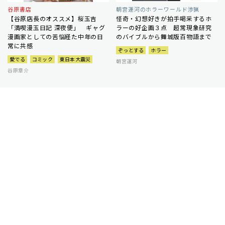
谷原書店
朝宮運河のホラーワールド渉猟
【谷原店長のオススメ】桜玉吉
怪奇・幻想好きが拍手喝采するホ
「満喫漫玉日記 深夜便」 ギャグ
ラーの好企画３点 超常現象研究
漫画家としての苦悩経た中年の日
のバイブルから舞城版百物語まで
常に共感
ぞっとする
ホラー
愛でる
コミック
東日本大震災
朝宮運河
谷原章介