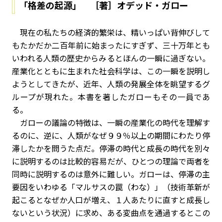
「格差の起源」 ［著］オデッド・ガロー
現在の私たちの経済的繁栄は、精いっぱい背伸びして
もたかだか二百年前に始まったにすぎず、三十万年とも
いわれる人類の歴史からみるとほんの一瞬に過ぎない。
産業化とともに生まれた社会科学は、この一瞬を説明し
ようとしてきたが、近年、人類の発展全体を眺望するグ
ループが現れた。本書を著したガローもその一員であ
る。
ガローの議論の特徴は、一瞬の産業化の時代を理解す
るのに、逆に、人類がなぜ９９％以上の期間にわたり停
滞したかを問うた点だ。停滞の時代と成長の時代を別々
に説明するのは比較的容易だが、ひとつの理論で両者を
同時に説明するのは意外に難しい。ガローは、停滞の主
要因をいわゆる「マルサスの罠（わな）」（技術革新が
起こるとなぜか人口が増え、１人あたりに直すと成長し
ないという状況）に求め、ある変曲点を通過するとこの