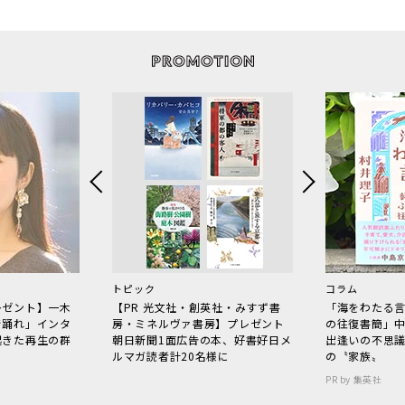
トピック
コラム
レゼント】一木
【PR 光文社・創英社・みすず書
「海をわたる
で踊れ」インタ
房・ミネルヴァ書房】プレゼント
の往復書簡」
起きた再生の群
朝日新聞1面広告の本、好書好日メ
出逢いの不思
ルマガ読者計20名様に
の〝家族〟
PR by 集英社