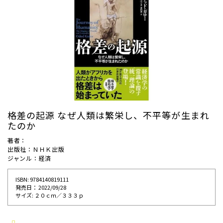
格差の起源 なぜ人類は繁栄し、不平等が生まれ
たのか
著者：
出版社：ＮＨＫ出版
ジャンル：経済
ISBN: 9784140819111
発売⽇： 2022/09/28
サイズ: ２０ｃｍ／３３３ｐ