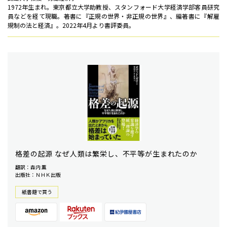
1972年生まれ。東京都立大学助教授、スタンフォード大学経済学部客員研究
員などを経て現職。著書に『正規の世界・非正規の世界』、編著書に『解雇
規制の法と経済』。2022年4月より書評委員。
格差の起源 なぜ人類は繁栄し、不平等が生まれたのか
翻訳：森内 薫
出版社：ＮＨＫ出版
紙書籍で買う