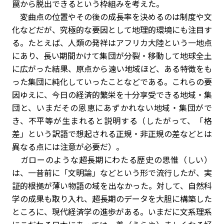
罠から脱出できるという枠組みを考えた。
変曲点の位置やその後の成長率を決めるのは制度や文
化などだが、究極的な要因として地理的環境にも注目す
る。たとえば、人類の発祥はアフリカ大陸という一地点
にあり、長い期間かけて集団が分裂・移動して地球全土
に広がった結果、原点から遠い地域ほど、ある特徴をも
った集団に純化していったことなどである。これらの要
因ゆえに、今日の経済的繁栄を十分享受できる地域・集
団と、いまだその恩恵にあずかれない地域・集団がで
き、不平等が生まれると説明する（したがって、「格
差」という訳語で想起される正規・非正規の差などとは
異なる点には注意が必要だ）。
ガローのような超長期にわたる歴史の思惟（しい）
は、一昔前に「文明論」などという形で流行したが、実
証的根拠が薄い物語の域を出なかった。対して、自然科
学の成果も取り入れ、超長期のデータを大胆に構築した
ところに、現代経済学の進歩がある。いまだに文系理系