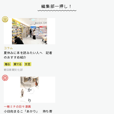
編集部一押し！
コラム
夏休みに本を読みたい人へ 記者
のおすすめ紹介
贈る
愛でる
文芸
朝日新聞文化部
一穂ミチの日々漫画
小日向まるこ「あかり」 持ち寄