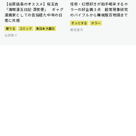
【谷原店長のオススメ】桜玉吉
怪奇・幻想好きが拍手喝采するホ
「満喫漫玉日記 深夜便」 ギャグ
ラーの好企画３点 超常現象研究
漫画家としての苦悩経た中年の日
のバイブルから舞城版百物語まで
常に共感
ぞっとする
ホラー
愛でる
コミック
東日本大震災
朝宮運河
谷原章介