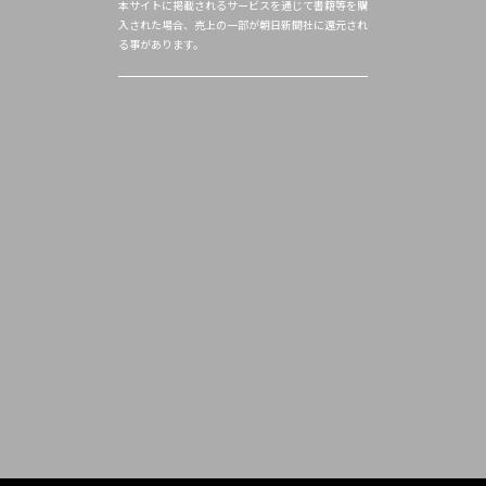
本サイトに掲載されるサービスを通じて書籍等を購
入された場合、売上の一部が朝日新聞社に還元され
る事があります。