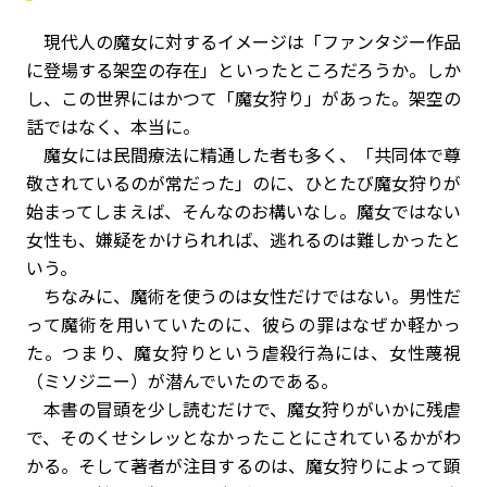
現代人の魔女に対するイメージは「ファンタジー作品
に登場する架空の存在」といったところだろうか。しか
し、この世界にはかつて「魔女狩り」があった。架空の
話ではなく、本当に。
魔女には民間療法に精通した者も多く、「共同体で尊
敬されているのが常だった」のに、ひとたび魔女狩りが
始まってしまえば、そんなのお構いなし。魔女ではない
女性も、嫌疑をかけられれば、逃れるのは難しかったと
いう。
ちなみに、魔術を使うのは女性だけではない。男性だ
って魔術を用いていたのに、彼らの罪はなぜか軽かっ
た。つまり、魔女狩りという虐殺行為には、女性蔑視
（ミソジニー）が潜んでいたのである。
本書の冒頭を少し読むだけで、魔女狩りがいかに残虐
で、そのくせシレッとなかったことにされているかがわ
かる。そして著者が注目するのは、魔女狩りによって顕