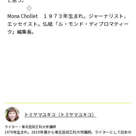
と思う。
◇
Mona Chollet １９７３年生まれ。ジャーナリスト、
エッセイスト。仏紙「ル・モンド・ディプロマティー
ク」編集長。
トミヤマユキコ（トミヤマユキコ）
ライター・東北芸術工科大学講師
1979年生まれ。2019年春から東北芸術工科大学講師。ライターとして日本の