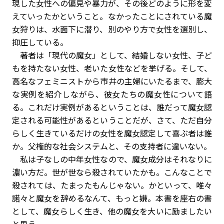
現した女性への偏見や暴力が、その後どのように形を変
えていったかということ。なかったことにされている魔
女狩りは、水面下に潜り、別のやり方で女性を選別し、
抑圧している。
著者は「現代の魔女」として、結婚しない女性、子ど
もを持たない女性、老いた女性などを挙げる。そして、
高名なフェミニストから市井の主婦にいたるまで、膨大
な実例を紹介しながら、彼女たちの魔女性について語
る。これだけ実例があるということは、誰だって魔女認
定される可能性があるということだが、さて、ただ自分
らしく生きているだけの女性を魔女認定して喜ぶ者は誰
か。父権的な社会システムと、その支持者に違いない。
私は子なしの中年女性なので、魔女成分はそれなりに
濃い方だ。世が世なら殺されていたかも。こんなことで
殺されては、たまったもんじゃない。かといって、唯々
諾々と魔女を辞めるなんて、もっと嫌。本書を座右の書
として、魔女らしく生き、他の魔女を大いに励ましたい