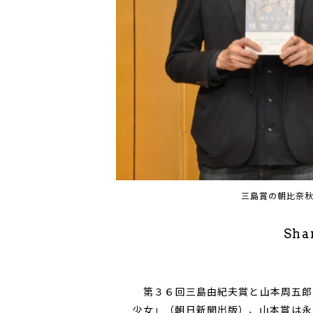
三島賞の朝比奈
Sha
第３６回三島由紀夫賞と山本周五郎
少女」（朝日新聞出版）、山本賞は永