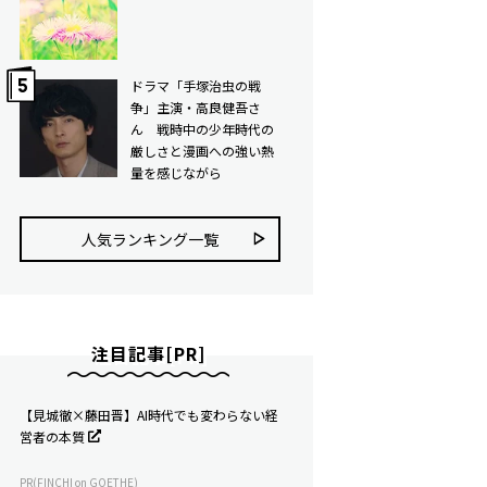
ドラマ「手塚治虫の戦
争」主演・高良健吾さ
ん 戦時中の少年時代の
厳しさと漫画への強い熱
量を感じながら
人気ランキング⼀覧
注目記事[PR]
【見城徹×藤田晋】AI時代でも変わらない経
営者の本質
PR(FINCHI on GOETHE)