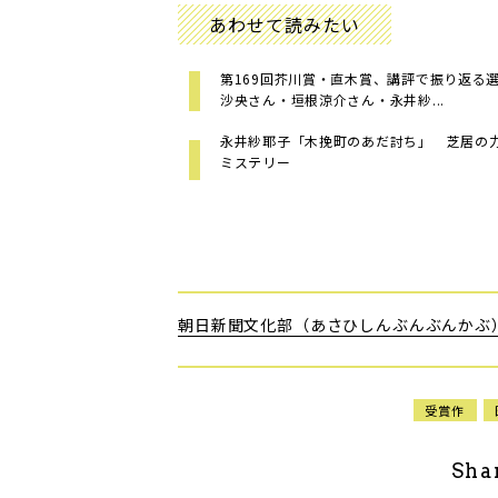
あわせて読みたい
第169回芥川賞・直木賞、講評で振り返る
沙央さん・垣根涼介さん・永井紗...
永井紗耶子「木挽町のあだ討ち」 芝居の
ミステリー
朝日新聞文化部（あさひしんぶんぶんかぶ
受賞作
Sha