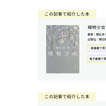
この記事で紹介した本
植物少女
著者：朝比奈 
出版社：朝日
紙書籍で買
電⼦書籍で
この記事で紹介した本