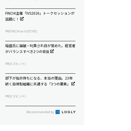
FINCHI主催「IVS2026」トークセッションが
話題に！
PR(FINCHI on GOETHE)
稲盛氏に論破・叱責され目が覚めた。経営者
がバランスすべき2つの背反
PR(ビズヒント)
部下が指示待ちになる、本当の理由。23年
続く自律型組織に共通する「3つの要素」
PR(ビズヒント)
Recommended by