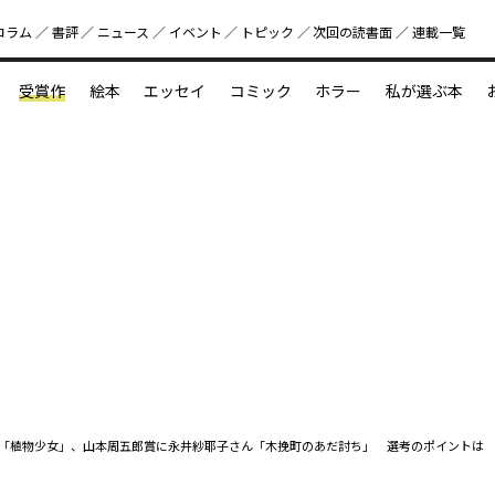
コラム
書評
ニュース
イベント
トピック
次回の読書⾯
連載一覧
好書好日
受賞作
絵本
エッセイ
コミック
ホラー
私が選ぶ本
？
えほん新定番
今めぐりたい児童文学の世界
図鑑の中の小宇宙
「植物少女」、山本周五郎賞に永井紗耶子さん「木挽町のあだ討ち」 選考のポイントは