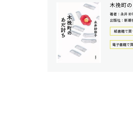
木挽町の
著者：永井 紗
出版社：新潮
紙書籍で買
電⼦書籍で