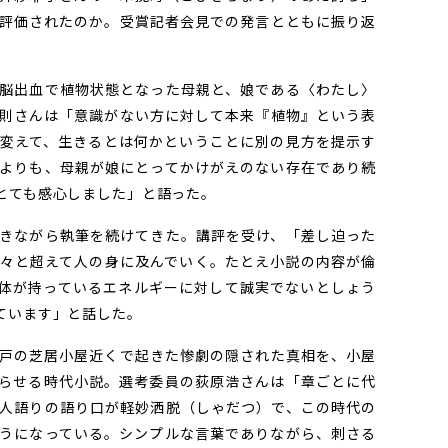
評価されたのか。受賞記者会見での発言とともに振り返
脳出血で植物状態となった母親と、娘である〈わたし〉
則さんは「意識がない方に対して本来『植物』という表
変えて、生きるとは何かということに別の見方を提示す
よりも、母親が娘にとってかけがえのない存在であり続
とても感心しました」と語った。
きながら執筆を続けてきた。講評を受け、「差し迫った
々と超えて人の身に及んでいく。たとえ小説の内容が倫
体が持っているエネルギーに対して誠実でないとしょう
ています」と話した。
戸の芝居小屋近くで起きた惨劇の隠された真相を、小屋
らせる時代小説。選考委員の荻原浩さんは「章ごとに代
人語りの語り口が軽妙洒脱（しゃだつ）で、この時代の
うになっている。シンプルな言葉でありながら、刺さる