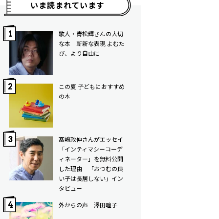
いま読まれています
歌人・青松輝さんの大切
な本 斬新な表現 よむた
び、より自由に
この夏 子どもにおすすめ
の本
髙嶋政伸さんがエッセイ
「インティマシーコーデ
ィネーター」を無料公開
した理由 「おつむの良
い子は長居しない」イン
タビュー
外からの声 澤田瞳子