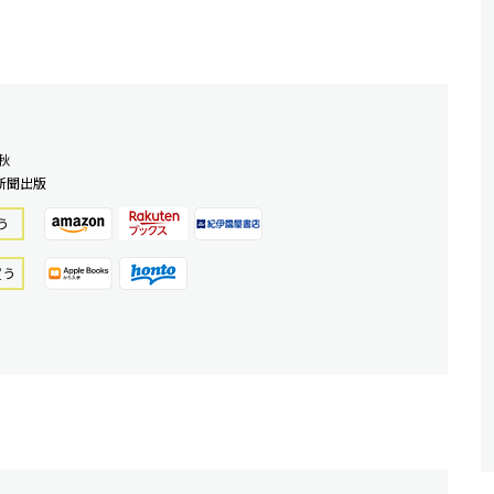
秋
新聞出版
う
買う