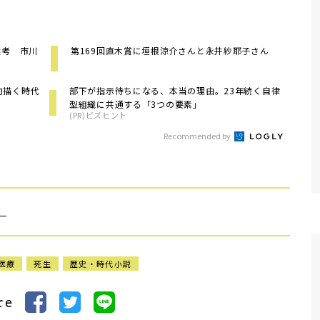
選考 市川
第169回直木賞に垣根涼介さんと永井紗耶子さん
力描く時代
部下が指示待ちになる、本当の理由。23年続く自律
型組織に共通する「3つの要素」
(PR)ビズヒント
Recommended by
）
医療
死生
歴史・時代小説
re