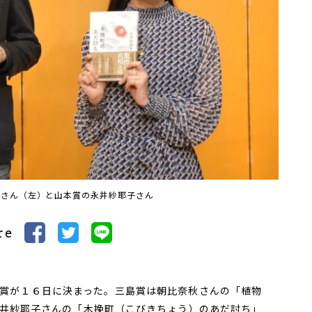
秋さん（左）と山本賞の永井紗耶子さん
re
賞が１６日に決まった。三島賞は朝比奈秋さんの「植物
井紗耶子さんの「木挽町（こびきちょう）のあだ討ち」