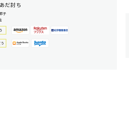
あだ討ち
耶子
社
う
買う