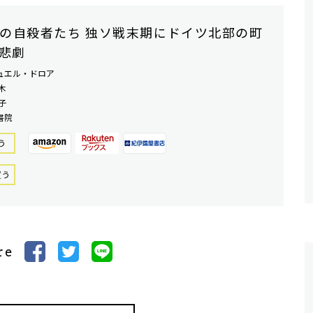
の自殺者たち 独ソ戦末期にドイツ北部の町
悲劇
ュエル・ドロア
木
子
書院
う
買う
re