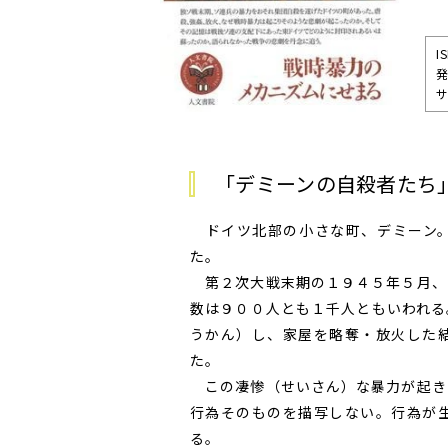
I
発
サ
「デミーンの自殺者たち
ドイツ北部の小さな町、デミーン。
た。
第２次大戦末期の１９４５年５月、
数は９００人とも１千人ともいわれる
うかん）し、家屋を略奪・放火した
た。
この凄惨（せいさん）な暴力が起き
行為そのものを描写しない。行為が
る。