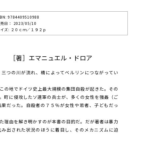
SBN: 9784409510988
売⽇： 2023/05/10
イズ: ２０ｃｍ／１９２ｐ
」 ［著］エマニュエル・ドロア
三つの川が流れ、橋によってベルリンにつながってい
この地でドイツ史上最大規模の集団自殺が起きた。その
。町に侵攻したソ連軍の兵士が、多くの女性を強姦（ご
結果だった。自殺者の７５％が女性や若者、子どもだっ
た理由を解き明かすのが本書の目的だ。だが著者は暴力
生み出された状況のほうに着目し、そのメカニズムに迫