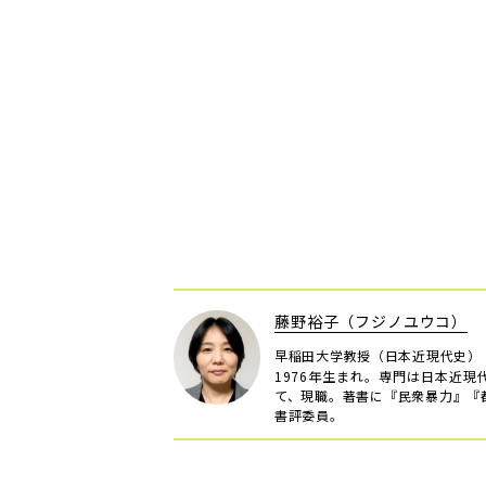
藤野裕子（フジノユウコ）
早稲田大学教授（日本近現代史）
1976年生まれ。専門は日本近
て、現職。著書に『民衆暴力』『都
書評委員。