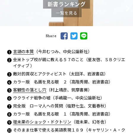
新書ランキング
一覧を見る
Share
言語の本質
（今井むつみ、中央公論新社）
全米トップ校が親に教える５７のこと（星友啓、ＳＢクリエ
イティブ ）
敵対的買収とアクティビスト（太田洋、岩波書店）
カラー版 名画を見る眼 ２（高階秀爾、岩波書店）
客観性の落とし穴
（村上靖彦、筑摩書房）
ウクライナ戦争の嘘（手嶋龍一、中央公論新社）
完全版 ローマ人への質問（塩野七生、文藝春秋）
カラー版 名画を見る眼 １（高階秀爾、岩波書店）
堤未果のショック・ドクトリン
（堤未果、幻冬舎）
そのまま仕事で使える英語表現１８９（キャサリン・Ａ・ク