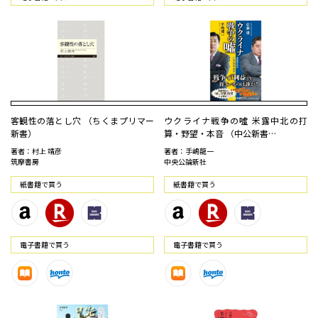
客観性の落とし穴 （ちくまプリマー
ウクライナ戦争の噓 米露中北の打
新書）
算・野望・本音 （中公新書…
著者：村上 靖彦
著者：手嶋龍一
筑摩書房
中央公論新社
紙書籍で買う
紙書籍で買う
電⼦書籍で買う
電⼦書籍で買う