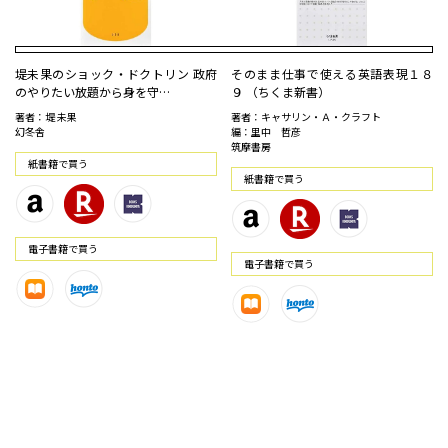
堤未果のショック・ドクトリン 政府
そのまま仕事で使える英語表現１８
のやりたい放題から身を守…
９ （ちくま新書）
著者：堤 未果
著者：キャサリン・Ａ・クラフト
幻冬舎
編：里中 哲彦
筑摩書房
紙書籍で買う
紙書籍で買う
電⼦書籍で買う
電⼦書籍で買う