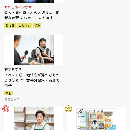
わたしの大切な本
歌人・青松輝さんの大切な本 斬
新な表現 よむたび、より自由に
愛でる
コミック
短歌
旅する文学
イベント編 地域性が浮かびあが
る３５０作 文芸評論家・斎藤美
奈子
文芸
斎藤美奈子