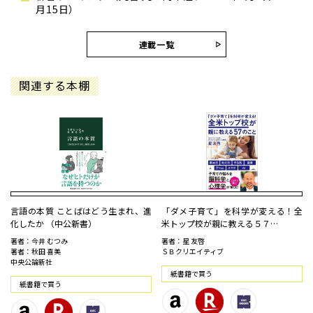
月15日）
連載一覧
関連する本棚
言語の本質 ことばはどう生まれ、進
「ダメ子育て」を科学が変える！全
化したか （中公新書）
米トップ校が親に教える５７…
著者：今井 むつみ
著者：星 友啓
著者：秋田 喜美
ＳＢクリエイティブ
中央公論新社
紙書籍で買う
紙書籍で買う