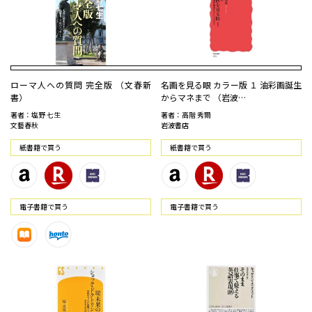
ローマ人への質問 完全版 （文春新
名画を見る眼 カラー版 １ 油彩画誕生
書）
からマネまで （岩波…
著者：塩野 七生
著者：高階 秀爾
文藝春秋
岩波書店
紙書籍で買う
紙書籍で買う
電⼦書籍で買う
電⼦書籍で買う