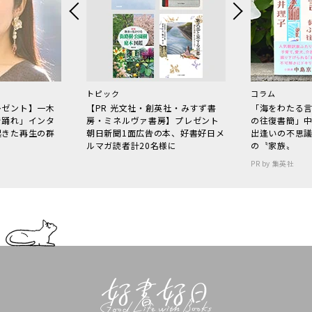
トピック
コラム
レゼント】一木
【PR 光文社・創英社・みすず書
「海をわたる
で踊れ」インタ
房・ミネルヴァ書房】プレゼント
の往復書簡」
起きた再生の群
朝日新聞1面広告の本、好書好日メ
出逢いの不思
ルマガ読者計20名様に
の〝家族〟
PR by 集英社