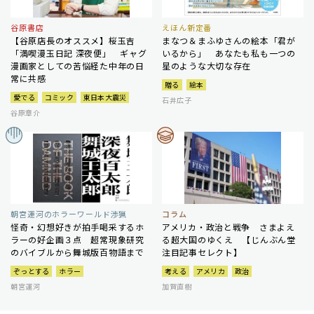
谷原書店
えほん新定番
【谷原店長のオススメ】桜玉吉
まなつ＆まふゆさんの絵本「君が
「満喫漫玉日記 深夜便」 ギャグ
いるから」 あなたも私も一つの
漫画家としての苦悩経た中年の日
星のような大切な存在
常に共感
贈る
絵本
愛でる
コミック
東日本大震災
石井広子
谷原章介
朝宮運河のホラーワールド渉猟
コラム
怪奇・幻想好きが拍手喝采するホ
アメリカ・政治と戦争 さまよえ
ラーの好企画３点 超常現象研究
る超大国のゆくえ 【じんぶん堂
のバイブルから舞城版百物語まで
注目記事セレクト】
ぞっとする
ホラー
考える
アメリカ
政治
朝宮運河
加賀直樹