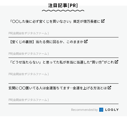
注目記事[PR]
「〇〇した後に必ず宝くじを買いなさい」貧乏が億万長者に
PR(合同会社デジタルファーム )
【宝くじの裏技】当たる側に回るか、このままか
PR(合同会社デジタルファーム )
「どうせ当たらない」と思ってた私が本当に当選した“買い方”がこれ
PR(合同会社デジタルファーム )
玄関に〇〇置いてる人は金運落ちてます…金運を上げる方法とは
PR(合同会社デジタルファーム )
Recommended by