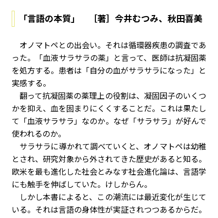
「言語の本質」 ［著］今井むつみ、秋田喜美
オノマトペとの出会い。それは循環器疾患の調査であ
った。「血液サラサラの薬」と言って、医師は抗凝固薬
を処方する。患者は「自分の血がサラサラになった」と
実感する。
翻って抗凝固薬の薬理上の役割は、凝固因子のいくつ
かを抑え、血を固まりにくくすることだ。これは果たし
て「血液サラサラ」なのか。なぜ「サラサラ」が好んで
使われるのか。
サラサラに導かれて調べていくと、オノマトペは幼稚
とされ、研究対象から外されてきた歴史があると知る。
欧米を最も進化した社会とみなす社会進化論は、言語学
にも触手を伸ばしていた。けしからん。
しかし本書によると、この潮流には最近変化が生じて
いる。それは言語の身体性が実証されつつあるからだ。