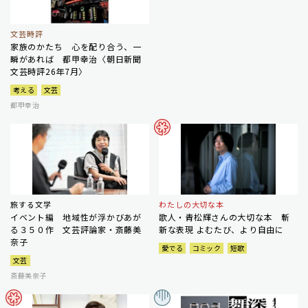
文芸時評
家族のかたち 心を配り合う、一
瞬があれば 都甲幸治〈朝日新聞
文芸時評26年7月〉
考える
文芸
都甲幸治
旅する文学
わたしの大切な本
イベント編 地域性が浮かびあが
歌人・青松輝さんの大切な本 斬
る３５０作 文芸評論家・斎藤美
新な表現 よむたび、より自由に
奈子
愛でる
コミック
短歌
文芸
斎藤美奈子