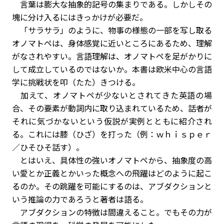
言葉は膨大な抽象的記号の集まりである。しかしその
塊に分け入るにはきっかけが必要だ。
「サラサラ」のように、物事の様態の一部を写し取る
オノマトペは、身体感覚に近いところにあるため、理解
がなされやすい。言語理解は、オノマトペを足がかりに
して成立しているのではないか。本書は欧米中心の言語
学に挑戦状を叩（たた）きつける。
加えて、オノマトペが少ないとされてきた英語の場
合、その要素が動詞内に取り込まれているため、話者が
それに気づかないという仮説が実例とともに紹介され
る。これには膝（ひざ）を打った（例：ｗｈｉｓｐｅｒ
／ひそひそ話す）。
とはいえ、具体性の強いオノマトペから、抽象度の高
い愛とか正義とかいった概念への飛躍はどのように起こ
るのか。その跳躍を可能にするのは、アブダクションと
いう推論の力であろうと著者は語る。
アブダクションの特徴は間違えること。でもその力が