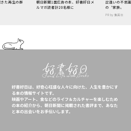
起きた再生の群
朝日新聞1面広告の本、好書好日メ
出逢いの不思
ルマガ読者計20名様に
の〝家族〟
PR by 集英社
好書好日は、好奇心旺盛な人々に向けた、人生を豊かにす
る本の情報サイトです。
映画やアート、食などのライフ＆カルチャーを楽しむため
の本の紹介から、朝日新聞に掲載された書評まで、あなた
と本の出会いをお手伝いします。