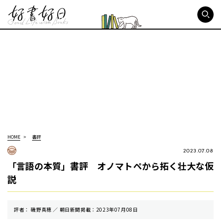
好書好日
HOME
書評
2023.07.08
「言語の本質」書評 オノマトペから拓く壮大な仮
説
評者： 磯野真穂 ／ 朝⽇新聞掲載：2023年07月08日