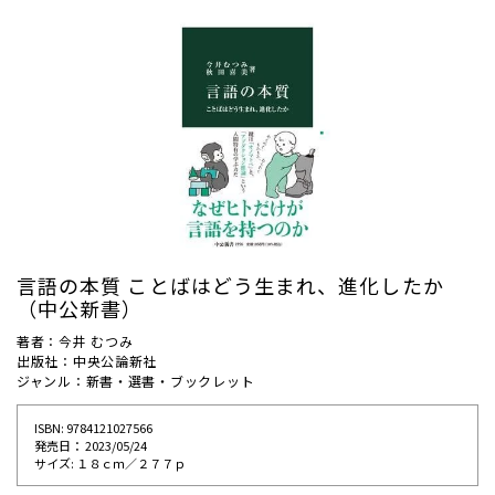
言語の本質 ことばはどう生まれ、進化したか
（中公新書）
著者：今井 むつみ
出版社：中央公論新社
ジャンル：新書・選書・ブックレット
ISBN: 9784121027566
発売⽇： 2023/05/24
サイズ: １８ｃｍ／２７７ｐ