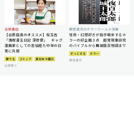
谷原書店
朝宮運河のホラーワールド渉猟
【谷原店長のオススメ】桜玉吉
怪奇・幻想好きが拍手喝采するホ
「満喫漫玉日記 深夜便」 ギャグ
ラーの好企画３点 超常現象研究
漫画家としての苦悩経た中年の日
のバイブルから舞城版百物語まで
常に共感
ぞっとする
ホラー
愛でる
コミック
東日本大震災
朝宮運河
谷原章介