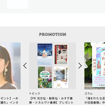
トピック
コラム
レゼント】一木
【PR 光文社・創英社・みすず書
「海をわたる
で踊れ」インタ
房・ミネルヴァ書房】プレゼント
の往復書簡」