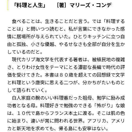
「料理と人生」 ［著］マリーズ・コンデ
食べることは、生きることだと言う。では「料理する
ことは」と問いつつ読むと、私が言葉にできなかった感
情に居場所が与えられていた。ひとりキッチンに立つ自
由と孤独、小さな優越、やるせなさも全部が自分を生か
しているのだと。
現代カリブ海文学を代表する著者は、被植民地の複雑
さ、とりわけ女性をテーマにとる濃密な長編で時代の評
価を受けてきた。本書は８０歳を超えての回想録で文学
と料理という唐突に思える二つが、分かちがたいものと
して語られていく。
白人家庭の腕のいい料理番だった祖母、勉学に励み成
功者となる母。料理好きで勉強のできる「怖がり」な娘
は、１０代で島からフランス本土に渡る。そこは肌の色
に始まり、違いが常に問われる世界。アフリカ、アメリ
カと新天地を求めても、帰る島にも安寧はない。