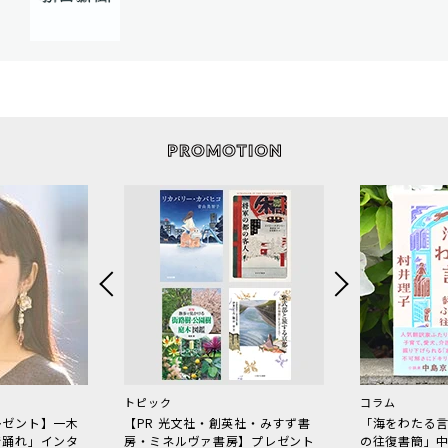
トピック
コラム
レゼント】一木
【PR 光文社・創英社・みすず書
「海をわたる
で踊れ」インタ
房・ミネルヴァ書房】プレゼント
の往復書簡」