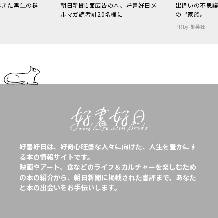
起きた再生の群
朝日新聞1面広告の本、好書好日メ
出逢いの不思
ルマガ読者計20名様に
の〝家族〟
PR by 集英社
好書好日は、好奇心旺盛な人々に向けた、人生を豊かにす
る本の情報サイトです。
映画やアート、食などのライフ＆カルチャーを楽しむため
の本の紹介から、朝日新聞に掲載された書評まで、あなた
と本の出会いをお手伝いします。