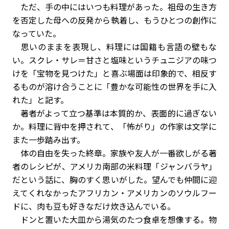
ただ、手の中にはいつも料理があった。祖母の生き方
を否定した母への反発から執着し、もうひとつの創作に
なっていた。
思いのままを表現し、料理には国籍も言語の壁もな
い。スクレ・サレ＝甘さと塩味というチュニジアの味つ
けを「宝物を見つけた」と喜ぶ場面は印象的で、相反す
るものが溶け合うことに「豊かな可能性の世界を手に入
れた」と記す。
著者がよって立つ基準は本質的か、表面的に過ぎない
か。料理に背中を押されて、「怖がり」の作家は文学に
また一歩踏み出す。
体の自由を失った終章。家族や友人が一番欲しがる著
者のレシピが、アメリカ南部の米料理「ジャンバラヤ」
だという話に、胸のすく思いがした。望んでも仲間に迎
えてくれなかったアフリカン・アメリカンのソウルフー
ドに、肉も豆も好きなだけ炊き込んでいる。
ドンと置いた大皿から湯気のたつ食卓を想像する。物