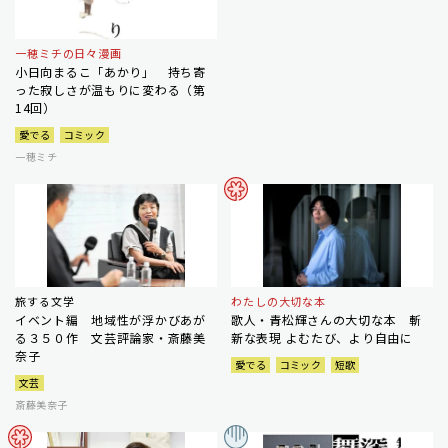
一穂ミチの日々漫画
小日向まるこ「あかり」 持ち寄
った寂しさが温もりに変わる（第
14回）
愛でる
コミック
一穂ミチ
旅する文学
わたしの大切な本
イベント編 地域性が浮かびあが
歌人・青松輝さんの大切な本 斬
る３５０作 文芸評論家・斎藤美
新な表現 よむたび、より自由に
奈子
愛でる
コミック
短歌
文芸
斎藤美奈子