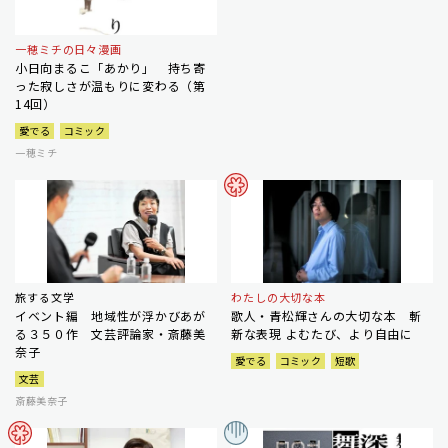
一穂ミチの日々漫画
小日向まるこ「あかり」 持ち寄
った寂しさが温もりに変わる（第
14回）
愛でる
コミック
一穂ミチ
旅する文学
わたしの大切な本
イベント編 地域性が浮かびあが
歌人・青松輝さんの大切な本 斬
る３５０作 文芸評論家・斎藤美
新な表現 よむたび、より自由に
奈子
愛でる
コミック
短歌
文芸
斎藤美奈子