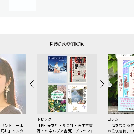
トピック
コラム
レゼント】一木
【PR 光文社・創英社・みすず書
「海をわたる
で踊れ」インタ
房・ミネルヴァ書房】プレゼント
の往復書簡」