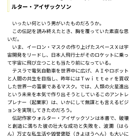
ルター・アイザックソン
いったい何という男がいたものだろうか――。
この伝記を読み終えたとき、胸を覆っていた素直な思
いだ。
いま、イーロン・マスクの作り上げたスペースＸは宇
宙開発をリードし、日本人飛行士がそのロケットに乗っ
て宇宙に飛び立つことも当たり前になっている。
テスラで電気自動車を世界中に広げ、ＡＩやロボット
と人間の共生を目指し、昨年にはＴｗｉｔｔｅｒを買収
した世界一の富豪であるマスク。では、人類の火星進出
という未来を本気で作り出そうとしているこのアントレ
プレナー（起業家）は、いかにして無謀とも言えるビジ
ョンを実現してきたのだろう。
伝記作家ウォルター・アイザックソンは本書で、破壊
と創造に満ちた彼の壮大な成功と失敗を、波瀾（はら
ん）万丈な私生活や毀誉褒貶（きよほうへん）も大いに