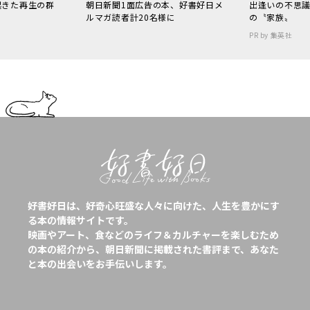
起きた再生の群
朝日新聞1面広告の本、好書好日メ
出逢いの不思
ルマガ読者計20名様に
の〝家族〟
PR by 集英社
好書好日は、好奇心旺盛な人々に向けた、人生を豊かにす
る本の情報サイトです。
映画やアート、食などのライフ＆カルチャーを楽しむため
の本の紹介から、朝日新聞に掲載された書評まで、あなた
と本の出会いをお手伝いします。