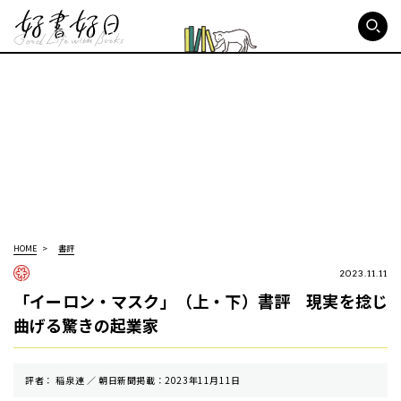
好書好日
HOME
書評
2023.11.11
「イーロン・マスク」（上・下）書評 現実を捻じ
曲げる驚きの起業家
評者： 稲泉連 ／ 朝⽇新聞掲載：2023年11月11日