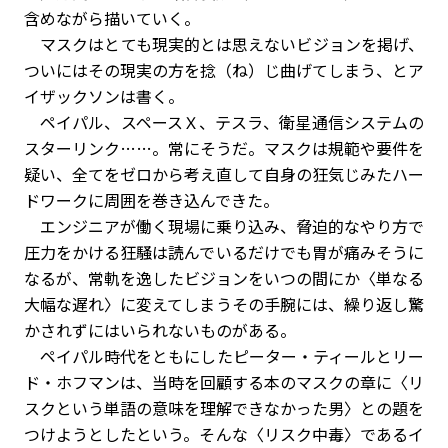
含めながら描いていく。
マスクはとても現実的とは思えないビジョンを掲げ、
ついにはその現実の方を捻（ね）じ曲げてしまう、とア
イザックソンは書く。
ペイパル、スペースＸ、テスラ、衛星通信システムの
スターリンク……。常にそうだ。マスクは規範や要件を
疑い、全てをゼロから考え直して自身の狂気じみたハー
ドワークに周囲を巻き込んできた。
エンジニアが働く現場に乗り込み、脅迫的なやり方で
圧力をかける狂騒は読んでいるだけでも胃が痛みそうに
なるが、常軌を逸したビジョンをいつの間にか〈単なる
大幅な遅れ〉に変えてしまうその手腕には、繰り返し驚
かされずにはいられないものがある。
ペイパル時代をともにしたピーター・ティールとリー
ド・ホフマンは、当時を回顧する本のマスクの章に〈リ
スクという単語の意味を理解できなかった男〉との題を
つけようとしたという。そんな〈リスク中毒〉であるイ