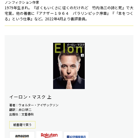
ノンフィクション作家
1979年生まれ。『ぼくもいくさに征くのだけれど 竹内浩三の詩と死』で大
宅賞。他の著書に『アナザー１９６４ パラリンピック序章』『「本をつく
る」という仕事』など。2022年4月より書評委員。
イーロン・マスク 上
著者：ウォルター・アイザックソン
翻訳：井口 耕二
出版社：文藝春秋
紙書籍で買う