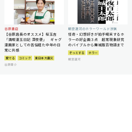
谷原書店
朝宮運河のホラーワールド渉猟
【谷原店長のオススメ】桜玉吉
怪奇・幻想好きが拍手喝采するホ
「満喫漫玉日記 深夜便」 ギャグ
ラーの好企画３点 超常現象研究
漫画家としての苦悩経た中年の日
のバイブルから舞城版百物語まで
常に共感
ぞっとする
ホラー
愛でる
コミック
東日本大震災
朝宮運河
谷原章介