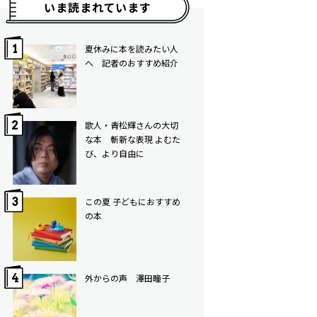
いま読まれています
夏休みに本を読みたい人
へ 記者のおすすめ紹介
歌人・青松輝さんの大切
な本 斬新な表現 よむた
び、より自由に
この夏 子どもにおすすめ
の本
外からの声 澤田瞳子