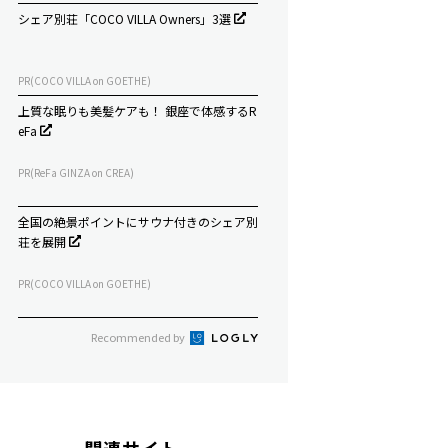
シェア別荘「COCO VILLA Owners」3選
PR(COCO VILLA on GOETHE)
上質な眠りも美髪ケアも！ 銀座で体感するR
eFa
PR(ReFa GINZA on CREA)
全国の絶景ポイントにサウナ付きのシェア別
荘を展開
PR(COCO VILLA on GOETHE)
Recommended by