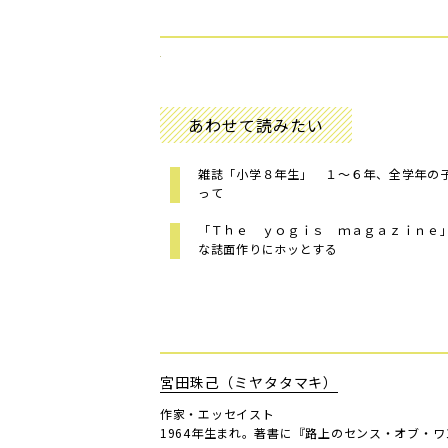
あわせて読みたい
雑誌「小学８年生」 １～６年、全学年の
って
「Ｔｈｅ ｙｏｇｉｓ ｍａｇａｚｉｎｅ
な誌面作りにホッとする
宮田珠己（ミヤタタマキ）
作家・エッセイスト
1964年生まれ。著書に『路上のセンス・オブ・