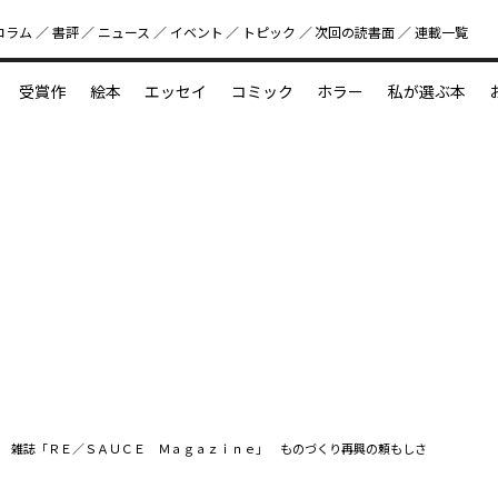
コラム
書評
ニュース
イベント
トピック
次回の読書⾯
連載一覧
好書好日
受賞作
絵本
エッセイ
コミック
ホラー
私が選ぶ本
？
えほん新定番
今めぐりたい児童文学の世界
図鑑の中の小宇宙
雑誌「ＲＥ／ＳＡＵＣＥ Ｍａｇａｚｉｎｅ」 ものづくり再興の頼もしさ