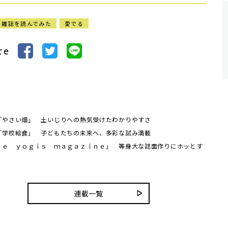
る雑誌を読んでみた
愛でる
re
「やさい畑」 土いじりへの熱気受けたわかりやすさ
「学校給食」 子どもたちの未来へ、多彩な試み満載
ｈｅ ｙｏｇｉｓ ｍａｇａｚｉｎｅ」 等身大な誌面作りにホッとす
連載一覧