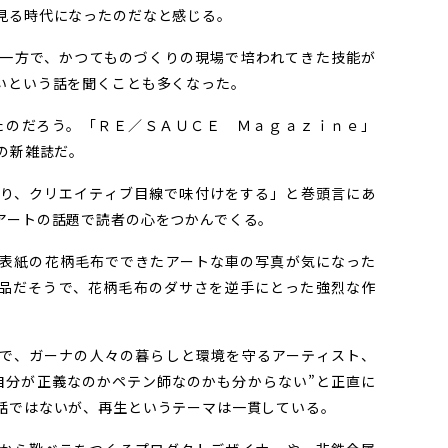
見る時代になったのだなと感じる。
一方で、かつてものづくりの現場で培われてきた技能が
いという話を聞くことも多くなった。
のだろう。「ＲＥ／ＳＡＵＣＥ Ｍａｇａｚｉｎｅ」
の新雑誌だ。
り、クリエイティブ目線で味付けをする」と巻頭言にあ
アートの話題で読者の心をつかんでくる。
表紙の花柄毛布でできたアートな車の写真が気になった
品だそうで、花柄毛布のダサさを逆手にとった強烈な作
で、ガーナの人々の暮らしと環境を守るアーティスト、
自分が正義なのかペテン師なのかも分からない”と正直に
話ではないが、再生というテーマは一貫している。