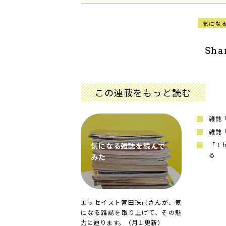
気にな
Sha
この連載をもっと読む
雑誌
雑誌
「Ｔ
気になる雑誌を読んで
る
みた
エッセイスト宮田珠己さんが、気
になる雑誌を取り上げて、その魅
力に迫ります。（月１更新）