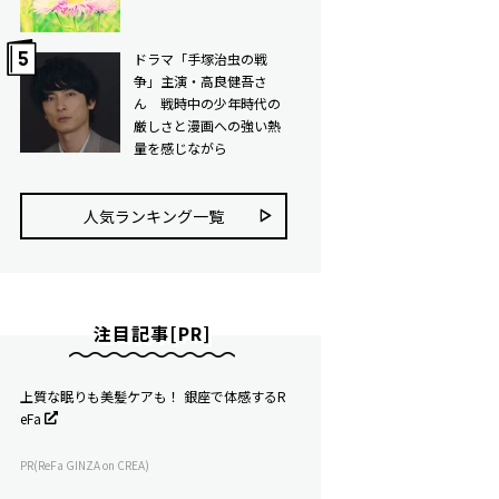
ドラマ「手塚治虫の戦
争」主演・高良健吾さ
ん 戦時中の少年時代の
厳しさと漫画への強い熱
量を感じながら
人気ランキング⼀覧
注目記事[PR]
上質な眠りも美髪ケアも！ 銀座で体感するR
eFa
PR(ReFa GINZA on CREA)