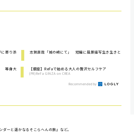
子に寄り添
志賀直哉「城の崎にて」 短編に風景描写生き生きと
」 等身大
【銀座】ReFaで始める大人の贅沢セルフケア
(PR)ReFa GINZA on CREA
Recommended by
ワンダーと遥かなるそこらへんの旅』など。