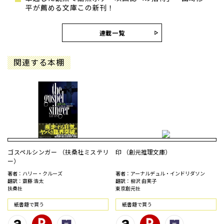
平が薦める文庫この新刊！
連載一覧
関連する本棚
ゴスペルシンガー （扶桑社ミステリ
印 （創元推理文庫）
ー）
著者：ハリー・クルーズ
著者：アーナルデュル・インドリダソン
翻訳：齋藤 浩太
翻訳：柳沢 由実子
扶桑社
東京創元社
紙書籍で買う
紙書籍で買う