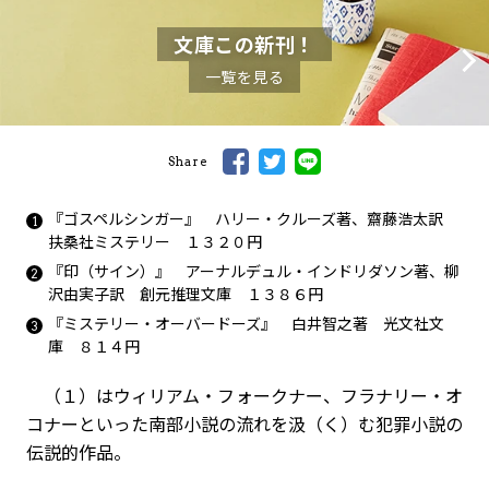
文庫この新刊！
一覧を見る
Share
『ゴスペルシンガー』 ハリー・クルーズ著、齋藤浩太訳
扶桑社ミステリー １３２０円
『印（サイン）』 アーナルデュル・インドリダソン著、柳
沢由実子訳 創元推理文庫 １３８６円
『ミステリー・オーバードーズ』 白井智之著 光文社文
庫 ８１４円
（１）はウィリアム・フォークナー、フラナリー・オ
コナーといった南部小説の流れを汲（く）む犯罪小説の
伝説的作品。