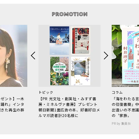
トピック
コラム
レゼント】一木
【PR 光文社・創英社・みすず書
「海をわたる
で踊れ」インタ
房・ミネルヴァ書房】プレゼント
の往復書簡」
起きた再生の群
朝日新聞1面広告の本、好書好日メ
出逢いの不思
ルマガ読者計20名様に
の〝家族〟
PR by 集英社