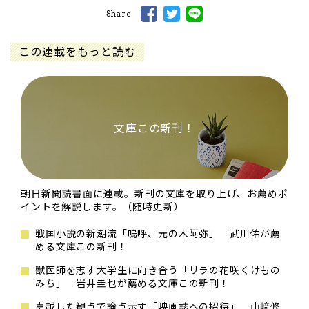
Share
この連載をもっと読む
文庫この新刊！
朝日新聞読書面に連載。新刊の文庫を取り上げ、お薦めポ
イントを解説します。（随時更新）
戦国小説の新潮流「嗚呼、元の木阿弥」 武川佑が薦
める文庫この新刊！
獣医師を志す大学生に向き合う「リラの花咲くけもの
みち」 岩井圭也が薦める文庫この新刊！
卓越した観点で論点示す「映画誌への招待」 山﨑修