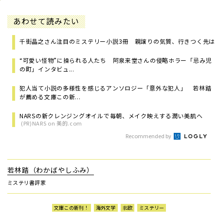
あわせて読みたい
千街晶之さん注目のミステリー小説3冊 親譲りの気質、行きつく先は
“可愛い怪物”に操られる人たち 阿泉来堂さんの侵略ホラー「忌み児
の町」インタビュ...
犯人当て小説の多様性を感じるアンソロジー「意外な犯人」 若林踏
が薦める文庫この新...
NARSの新クレンジングオイルで毎朝、メイク映えする潤い美肌へ
(PR)NARS on 美的.com
Recommended by
若林踏（わかばやしふみ）
ミステリ書評家
文庫この新刊！
海外文学
北欧
ミステリー