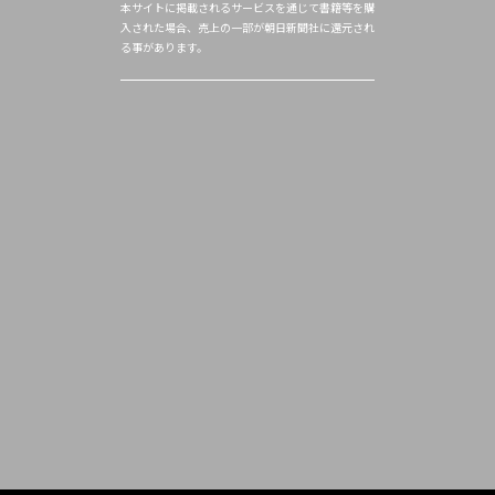
本サイトに掲載されるサービスを通じて書籍等を購
入された場合、売上の一部が朝日新聞社に還元され
る事があります。