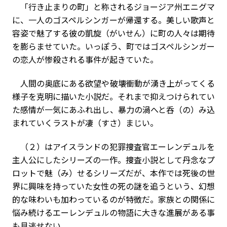
「行き止まりの町」と称されるジョージア州エニグマ
に、一人のゴスペルシンガーが帰還する。美しい歌声と
容姿で魅了する彼の凱旋（がいせん）に町の人々は期待
を膨らませていた。いっぽう、町ではゴスペルシンガー
の恋人が惨殺される事件が起きていた。
人間の奥底にある欲望や破壊衝動が湧き上がってくる
様子を克明に描いた小説だ。それまで抑えつけられてい
た感情が一気にあふれ出し、暴力の渦へと呑（の）み込
まれていくラストが凄（すさ）まじい。
（２）はアイスランドの犯罪捜査官エーレンデュルを
主人公にしたシリーズの一作。捜査小説として丹念なプ
ロットで魅（み）せるシリーズだが、本作では死後の世
界に興味を持っていた女性の死の謎を追うという、幻想
的な味わいも加わっているのが特徴だ。家族との関係に
悩み続けるエーレンデュルの物語に大きな進展がある事
も見逃せない。