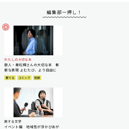
編集部一押し！
わたしの大切な本
歌人・青松輝さんの大切な本 斬
新な表現 よむたび、より自由に
愛でる
コミック
短歌
旅する文学
イベント編 地域性が浮かびあが