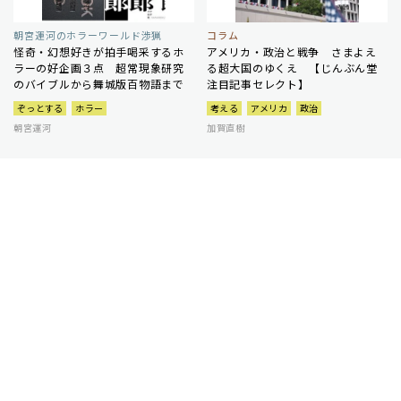
朝宮運河のホラーワールド渉猟
コラム
怪奇・幻想好きが拍手喝采するホ
アメリカ・政治と戦争 さまよえ
ラーの好企画３点 超常現象研究
る超大国のゆくえ 【じんぶん堂
のバイブルから舞城版百物語まで
注目記事セレクト】
ぞっとする
ホラー
考える
アメリカ
政治
朝宮運河
加賀直樹