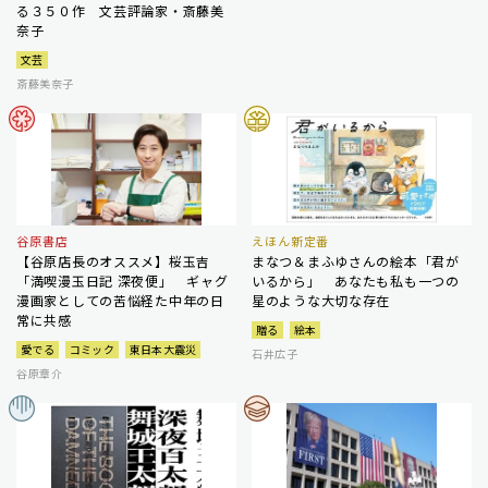
る３５０作 文芸評論家・斎藤美
奈子
文芸
斎藤美奈子
谷原書店
えほん新定番
【谷原店長のオススメ】桜玉吉
まなつ＆まふゆさんの絵本「君が
「満喫漫玉日記 深夜便」 ギャグ
いるから」 あなたも私も一つの
漫画家としての苦悩経た中年の日
星のような大切な存在
常に共感
贈る
絵本
愛でる
コミック
東日本大震災
石井広子
谷原章介