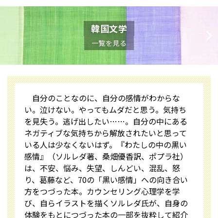
韓国文学
一覧を見る
自分のことなのに、自分の感情がわからな
い。泣けない。やってもムダだと思う。気持ち
を見失う。逃げ出したい……。自分の中にある
ネガティブな気持ちから解放されたいと思って
いる人は少なくないはず。『わたしの中の黒い
感情』（ソルレダ著、桑畑優香訳、ポプラ社）
は、不安、悩み、失望、しんどい、混乱、怒
り、葛藤など、70の「黒い感情」への向き合い
方をつづった本。カウンセリング心理学を学
び、自らイラストを描くソルレダ氏が、自身の
体験をもとにつづった本の一部を抜粋して紹介