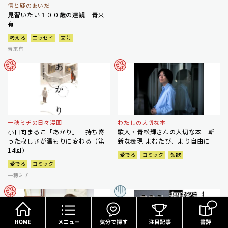
信と疑のあいだ
見習いたい１００歳の達観 青来
有一
考える
エッセイ
文芸
青来有一
一穂ミチの日々漫画
わたしの大切な本
小日向まるこ「あかり」 持ち寄
歌人・青松輝さんの大切な本 斬
った寂しさが温もりに変わる（第
新な表現 よむたび、より自由に
14回）
愛でる
コミック
短歌
愛でる
コミック
一穂ミチ
HOME
メニュー
気分で探す