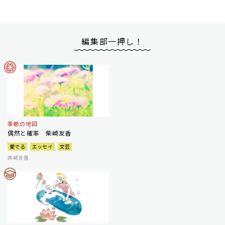
編集部一押し！
季節の地図
偶然と確率 柴崎友香
愛でる
エッセイ
文芸
柴崎友香