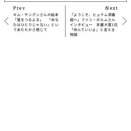
Prev
Next
キム・サングンさんの絵本
「ようこそ、ヒュナム洞書
「星をつるよる」 「あな
店へ」ファン・ボルムさん
たはひとりじゃない」とい
インタビュー 本屋大賞1位
うあたたかさ感じて
「休んでいいよ」と言える
物語