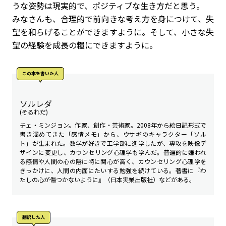
うな姿勢は現実的で、ポジティブな生き方だと思う。
みなさんも、合理的で前向きな考え方を身につけて、失
望を和らげることができますように。そして、小さな失
望の経験を成長の糧にできますように。
この本を書いた人
ソルレダ
(そるれだ)
チェ・ミンジョン。作家、創作・芸術家。2008年から絵日記形式で
書き溜めてきた「感情メモ」から、ウサギのキャラクター「ソル
ト」が生まれた。数学が好きで工学部に進学したが、専攻を映像デ
ザインに変更し、カウンセリング心理学も学んだ。普遍的に嫌われ
る感情や人間の心の陰に特に関心が高く、カウンセリング心理学を
きっかけに、人間の内面にたいする勉強を続けている。著書に『わ
たしの心が傷つかないように』（日本実業出版社）などがある。
翻訳した人