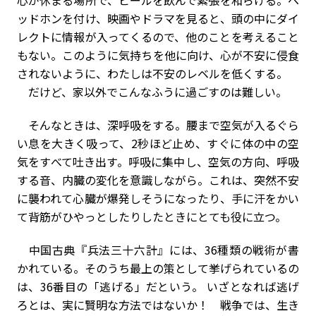
心が休まる場所で、ビールを飲んで緊張を和らげる。ヘ
ッドホンを付け、映画やドラマを見ると、頭の中にダイ
レクトに情報が入ってくるので、他のことを考えること
もない。このように気持ちを他に向け、心が不安に侵食
されないように、わたしは不安のレベルを低くする。
だけど、家以外でこんなふうに過ごすのは難しい。
そんなときは、深呼吸をする。腰まで空気が入るぐら
い息を大きく吸って、2秒ほど止め、すぐに体の中の空
気をすべて吐き出す。呼吸に集中し、空気の方向、呼吸
する音、内臓の変化を意識しながら。これは、突然不安
に襲われて心臓が爆発しそうになったり、手に汗をかい
て背筋がひやっとしたりしたときにとても役に立つ。
中国古典『兵法三十六計』には、36種類の戦術が書
かれている。そのうち最上の策として挙げられているの
は、36番目の「逃げる」だという。 いざとなれば逃げ
ろとは、実に賢明な方法ではないか！ 戦争では、生き