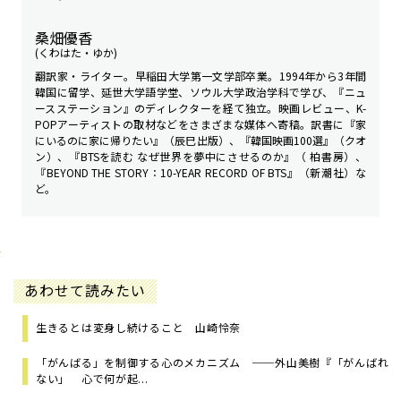
桑畑優香
(くわはた・ゆか)
翻訳家・ライター。早稲田大学第一文学部卒業。1994年から3年間
韓国に留学、延世大学語学堂、ソウル大学政治学科で学び、『ニュ
ースステーション』のディレクターを経て独立。映画レビュー、K-
POPアーティストの取材などをさまざまな媒体へ寄稿。訳書に『家
にいるのに家に帰りたい』（辰巳出版）、『韓国映画100選』（クオ
ン）、『BTSを読む なぜ世界を夢中にさせるのか』（ 柏書房）、
『BEYOND THE STORY：10-YEAR RECORD OF BTS』（新潮社）な
ど。
あわせて読みたい
生きるとは変身し続けること 山崎怜奈
「がんばる」を制御する心のメカニズム ──外山美樹『「がんばれ
ない」 心で何が起...