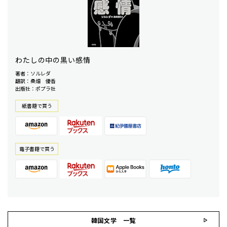
わたしの中の黒い感情
著者：ソルレダ
翻訳：桑畑 優香
出版社：ポプラ社
紙書籍で買う
電⼦書籍で買う
韓国文学 一覧