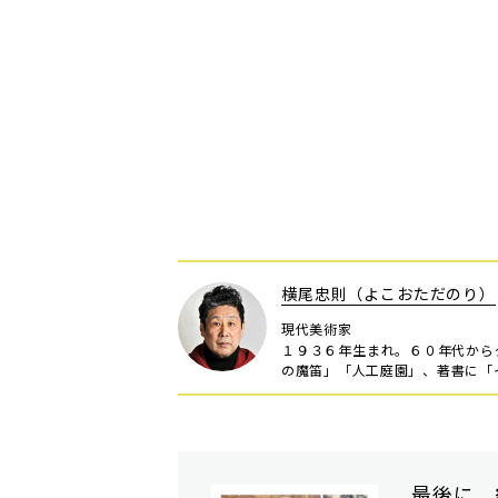
横尾忠則（よこおただのり）
現代美術家
１９３６年生まれ。６０年代から
の魔笛」「人工庭園」、著書に「
最後に、