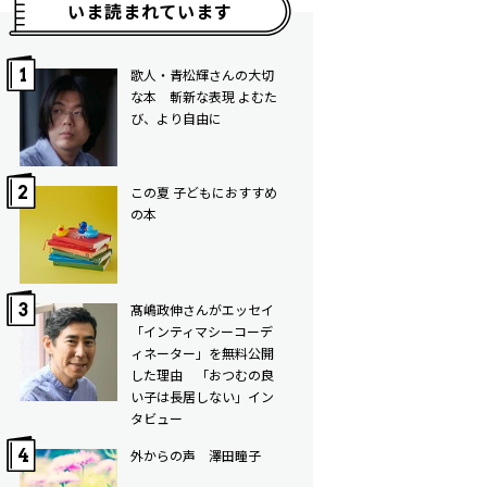
いま読まれています
歌人・青松輝さんの大切
な本 斬新な表現 よむた
び、より自由に
この夏 子どもにおすすめ
の本
髙嶋政伸さんがエッセイ
「インティマシーコーデ
ィネーター」を無料公開
した理由 「おつむの良
い子は長居しない」イン
タビュー
外からの声 澤田瞳子