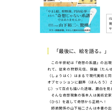
I
発
サ
「最後に、絵を語る。」
この半世紀は『奇想の系譜』の出現
れて、従来の狩野元信、探幽（たん
（しょうはく）はまるで現代美術と同
オブセッションに翻弄（ほんろう）
じ）って百点も描いた途端、蕭白を見
そんな奇想現象の張本人は美術史家
（ひら）を返して奇想から正統へ！
師弟関係の山下裕二さんは本書の出