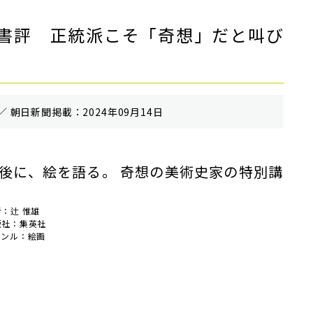
書評 正統派こそ「奇想」だと叫び
／ 朝⽇新聞掲載：2024年09月14日
後に、絵を語る。 奇想の美術史家の特別講
：辻 惟雄
版社：集英社
ャンル：絵画