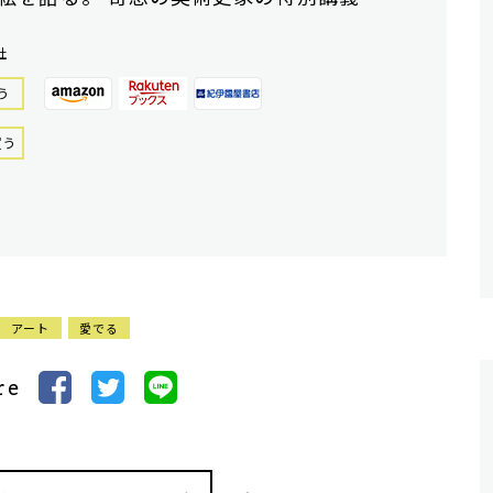
社
う
買う
アート
愛でる
re