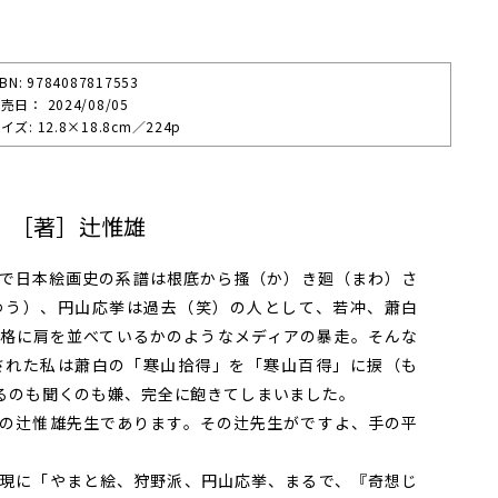
SBN: 9784087817553
売⽇： 2024/08/05
イズ: 12.8×18.8cm／224p
 ［著］辻惟雄
で日本絵画史の系譜は根底から搔（か）き廻（まわ）さ
ゆう）、円山応挙は過去（笑）の人として、若冲、蕭白
格に肩を並べているかのようなメディアの暴走。そんな
された私は蕭白の「寒山拾得」を「寒山百得」に捩（も
るのも聞くのも嫌、完全に飽きてしまいました。
の辻惟雄先生であります。その辻先生がですよ、手の平
現に「やまと絵、狩野派、円山応挙、まるで、『奇想じ