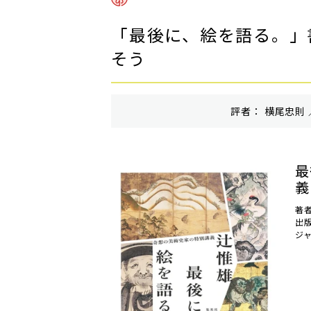
「最後に、絵を語る。」
そう
評者： 横尾忠則 
最
義
著者
出
ジ