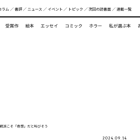
コラム
書評
ニュース
イベント
トピック
次回の読書⾯
連載一覧
好書好日
受賞作
絵本
エッセイ
コミック
ホラー
私が選ぶ本
？
えほん新定番
今めぐりたい児童文学の世界
図鑑の中の小宇宙
統派こそ「奇想」だと叫びそう
2024.09.14