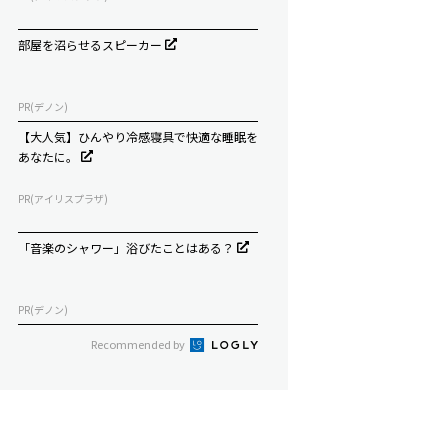
部屋を沼らせるスピーカー
PR(デノン)
【大人気】ひんやり冷感寝具で快適な睡眠を
あなたに。
PR(アイリスプラザ)
「音楽のシャワー」浴びたことはある？
PR(デノン)
Recommended by