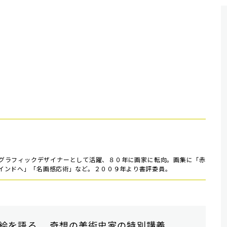
グラフィックデザイナーとして活躍、８０年に画家に転向。画集に「赤
インドへ」「名画感応術」など。２００９年より書評委員。
絵を語る。 奇想の美術史家の特別講義