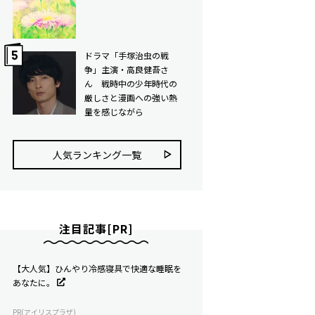
ドラマ「手塚治虫の戦
争」主演・高良健吾さ
ん 戦時中の少年時代の
厳しさと漫画への強い熱
量を感じながら
人気ランキング⼀覧
注目記事[PR]
【大人気】ひんやり冷感寝具で快適な睡眠を
あなたに。
PR(アイリスプラザ)