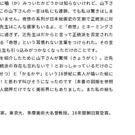
に嚙（か）みついたかどうかは知らないけれど、山下さ
この山下さんの一言は私にも連鎖、でも私は驚きはしま
いません。奇想の系列が日本絵画史の文脈で正統派に対
先生はこんな画家もいるよ、と「奇想」とネーミングさ
に過ぎず、辻先生はだからと言って正統派を否定された
る「奇想」という耳慣れない言葉をつけられた。その言
先生も引っ込みがつかなくなっただけのことです。
を紹介したために山下さんが驚愕（きょうがく）。辻先
統派の存在も忘れないで！とおっしゃっているだけのこ
せつ）と「かるかや」という16世紀に素人が描いた絵に
！と思わず叫びそうになったのです（本書の図版を参照
人間界だけでなく美術界にもありました。また私の絵も
史家。東京大、多摩美術大名誉教授。16年度朝日賞受賞。