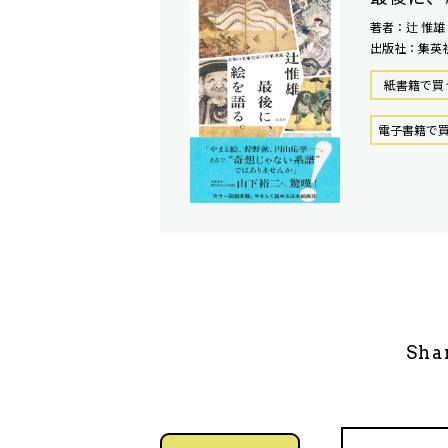
著者：辻 惟雄
出版社：集英
紙書籍で買
電⼦書籍で
Sha