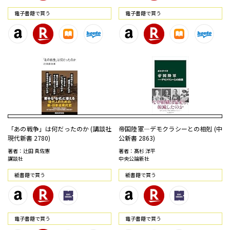
電⼦書籍で買う
電⼦書籍で買う
「あの戦争」は何だったのか (講談社
帝国陸軍―デモクラシーとの相剋 (中
現代新書 2780)
公新書 2863)
著者：辻田 真佐憲
著者：髙杉 洋平
講談社
中央公論新社
紙書籍で買う
紙書籍で買う
電⼦書籍で買う
電⼦書籍で買う