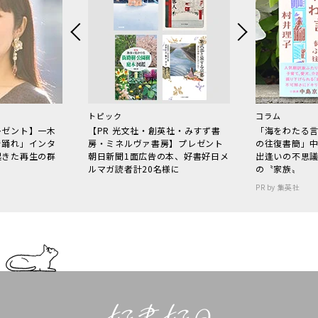
トピック
コラム
レゼント】一木
【PR 光文社・創英社・みすず書
「海をわたる
で踊れ」インタ
房・ミネルヴァ書房】プレゼント
の往復書簡」
起きた再生の群
朝日新聞1面広告の本、好書好日メ
出逢いの不思
ルマガ読者計20名様に
の〝家族〟
PR by 集英社