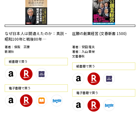
なぜ日本人は間違えたのか：真説・
圧勝の創業経営 (文春新書 1500)
昭和100年と戦後80年 …
著者：保阪 正康
著者：安田 隆夫
新潮社
著者：入山 章栄
文藝春秋
紙書籍で買う
紙書籍で買う
電⼦書籍で買う
電⼦書籍で買う