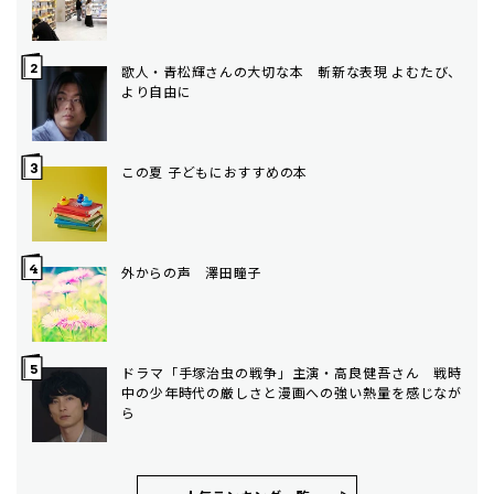
歌人・青松輝さんの大切な本 斬新な表現 よむたび、
より自由に
この夏 子どもにおすすめの本
外からの声 澤田瞳子
ドラマ「手塚治虫の戦争」主演・高良健吾さん 戦時
中の少年時代の厳しさと漫画への強い熱量を感じなが
ら