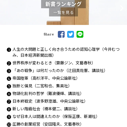
新書ランキング
一覧を見る
Share
人生の大問題と正しく向き合うための認知心理学（今井むつ
み、日本経済新聞出版）
世界秩序が変わるとき（齋藤ジン、文藝春秋）
「あの戦争」は何だったのか（辻田真佐憲、講談社）
帝国陸軍（高杉洋平、中央公論新社）
独断と偏見（二宮和也、集英社）
物語化批判の哲学（難波優輝、講談社）
日本終戦史（波多野澄雄、中央公論新社）
新しい階級社会（橋本健二、講談社）
なぜ日本人は間違えたのか（保阪正康、新潮社）
圧勝の創業経営（安田隆夫、文藝春秋）