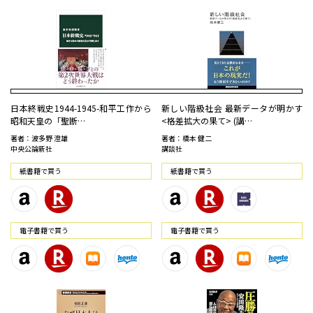
日本終戦史1944-1945-和平工作から
新しい階級社会 最新データが明かす
昭和天皇の「聖断…
<格差拡大の果て> (講…
著者：波多野 澄雄
著者：橋本 健二
中央公論新社
講談社
紙書籍で買う
紙書籍で買う
電⼦書籍で買う
電⼦書籍で買う