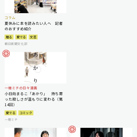
コラム
夏休みに本を読みたい人へ 記者
のおすすめ紹介
贈る
愛でる
文芸
朝日新聞文化部
一穂ミチの日々漫画
小日向まるこ「あかり」 持ち寄
った寂しさが温もりに変わる（第
14回）
愛でる
コミック
一穂ミチ