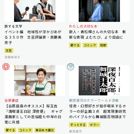
旅する文学
わたしの大切な本
イベント編 地域性が浮かびあが
歌人・青松輝さんの大切な本 斬
る３５０作 文芸評論家・斎藤美
新な表現 よむたび、より自由に
奈子
愛でる
コミック
短歌
文芸
斎藤美奈子
谷原書店
朝宮運河のホラーワールド渉猟
【谷原店長のオススメ】桜玉吉
怪奇・幻想好きが拍手喝采するホ
「満喫漫玉日記 深夜便」 ギャグ
ラーの好企画３点 超常現象研究
漫画家としての苦悩経た中年の日
のバイブルから舞城版百物語まで
常に共感
ぞっとする
ホラー
愛でる
コミック
東日本大震災
朝宮運河