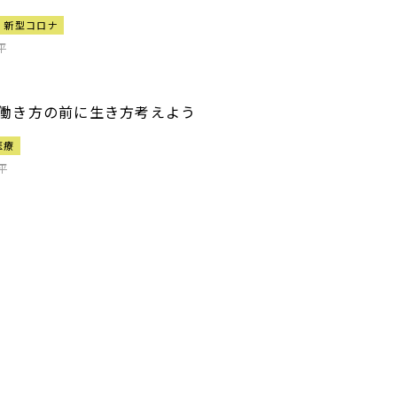
新型コロナ
平
働き方の前に生き方考えよう
医療
平