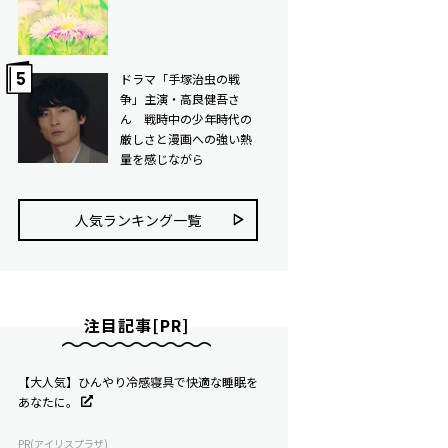
ドラマ「手塚治虫の戦
争」主演・高良健吾さ
ん 戦時中の少年時代の
厳しさと漫画への強い熱
量を感じながら
人気ランキング⼀覧
注目記事[PR]
【大人気】ひんやり冷感寝具で快適な睡眠を
あなたに。
PR(アイリスプラザ)