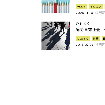
考える
ビジネス
常見陽
2020.11.10
ひもとく
過労自死社会 
はたらく
健康
常見陽
2018.07.01