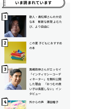
いま読まれています
歌人・青松輝さんの大切
な本 斬新な表現 よむた
び、より自由に
この夏 子どもにおすすめ
の本
髙嶋政伸さんがエッセイ
「インティマシーコーデ
ィネーター」を無料公開
した理由 「おつむの良
い子は長居しない」イン
タビュー
外からの声 澤田瞳子