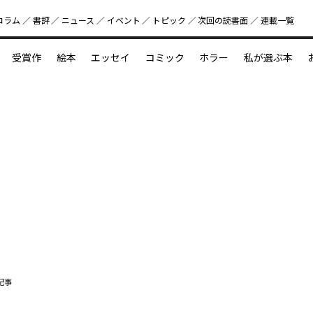
コラム
書評
ニュース
イベント
トピック
次回の読書⾯
連載一覧
好書好日
受賞作
絵本
エッセイ
コミック
ホラー
私が選ぶ本
？
えほん新定番
今めぐりたい児童文学の世界
図鑑の中の小宇宙
記事