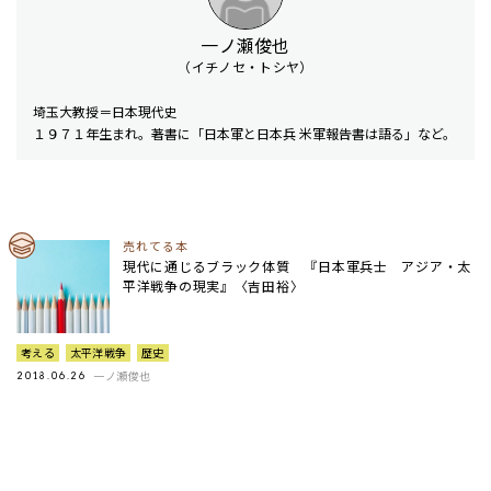
一ノ瀬俊也
（イチノセ・トシヤ）
埼玉大教授＝日本現代史
１９７１年生まれ。著書に「日本軍と日本兵 米軍報告書は語る」など。
売れてる本
現代に通じるブラック体質 『日本軍兵士 アジア・太
平洋戦争の現実』〈吉田裕〉
考える
太平洋戦争
歴史
一ノ瀬俊也
2018.06.26