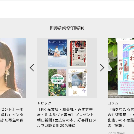
トピック
コラム
レゼント】一木
【PR 光文社・創英社・みすず書
「海をわたる
で踊れ」インタ
房・ミネルヴァ書房】プレゼント
の往復書簡」
起きた再生の群
朝日新聞1面広告の本、好書好日メ
出逢いの不思
ルマガ読者計20名様に
の〝家族〟
PR by 集英社