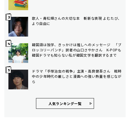
歌人・青松輝さんの大切な本 斬新な表現 よむたび、
より自由に
韓国語は独学、きっかけは推しへのメッセージ 「ブ
ロッコリーパンチ」訳者の山口さやかさん K-POPも
韓国ドラマも知らない私が韓国文学を翻訳するまで
ドラマ「手塚治虫の戦争」主演・高良健吾さん 戦時
中の少年時代の厳しさと漫画への強い熱量を感じなが
ら
人気ランキング⼀覧