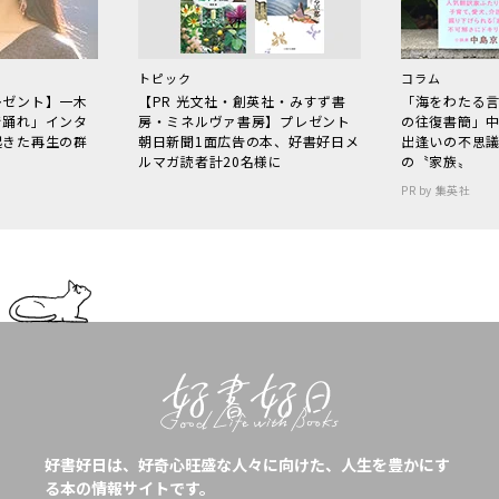
トピック
コラム
レゼント】一木
【PR 光文社・創英社・みすず書
「海をわたる
で踊れ」インタ
房・ミネルヴァ書房】プレゼント
の往復書簡」
起きた再生の群
朝日新聞1面広告の本、好書好日メ
出逢いの不思
ルマガ読者計20名様に
の〝家族〟
PR by 集英社
好書好日は、好奇心旺盛な人々に向けた、人生を豊かにす
る本の情報サイトです。