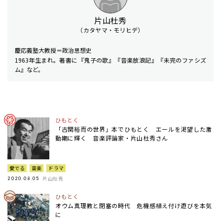
片山杜秀
（カタヤマ・モリヒデ）
慶応義塾大教授＝政治思想史
1963年生まれ。著書に『鬼子の歌』『音楽放浪記』『未完のファシズ
ム』など。
ひもとく
「古関裕而の世界」本でひもとく エールを渇望した激
動期に輝く 音楽評論家・片山杜秀さん
愛でる
音楽
ドラマ
片山杜秀
2020.08.05
ひもとく
オウム真理教と閉塞の時代 危機感植え付け遊びを本気
に