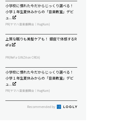
小学校に慣れた今だからじっくり選べる！
小学１年生夏休みからの「音楽教室」デビ
ュ...
PR(ヤマハ音楽振興会｜HugKum)
上質な眠りも美髪ケアも！ 銀座で体感するR
eFa
PR(ReFa GINZA on CREA)
小学校に慣れた今だからじっくり選べる！
小学１年生夏休みからの「音楽教室」デビ
ュ...
PR(ヤマハ音楽振興会｜HugKum)
Recommended by