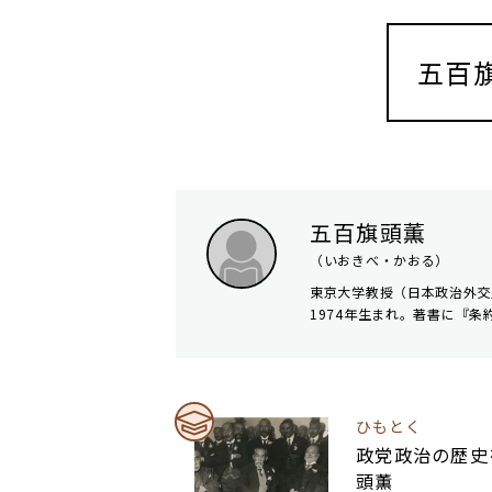
五百
五百旗頭薫
（いおきべ・かおる）
東京大学教授（日本政治外交
1974年生まれ。著書に『条
ひもとく
政党政治の歴史
頭薫