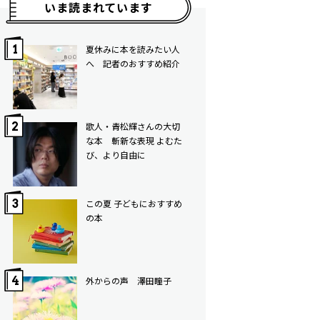
いま読まれています
夏休みに本を読みたい人
へ 記者のおすすめ紹介
歌人・青松輝さんの大切
な本 斬新な表現 よむた
び、より自由に
この夏 子どもにおすすめ
の本
外からの声 澤田瞳子