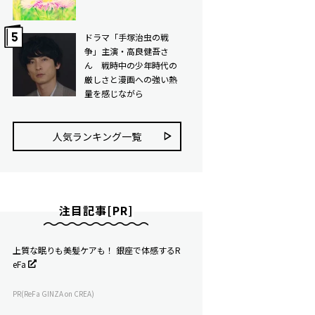
ドラマ「手塚治虫の戦
争」主演・高良健吾さ
ん 戦時中の少年時代の
厳しさと漫画への強い熱
量を感じながら
人気ランキング⼀覧
注目記事[PR]
上質な眠りも美髪ケアも！ 銀座で体感するR
eFa
PR(ReFa GINZA on CREA)