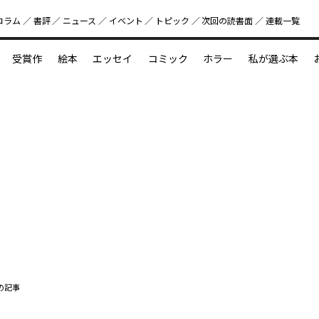
コラム
書評
ニュース
イベント
トピック
次回の読書⾯
連載一覧
好書好日
受賞作
絵本
エッセイ
コミック
ホラー
私が選ぶ本
？
えほん新定番
今めぐりたい児童文学の世界
図鑑の中の小宇宙
の記事