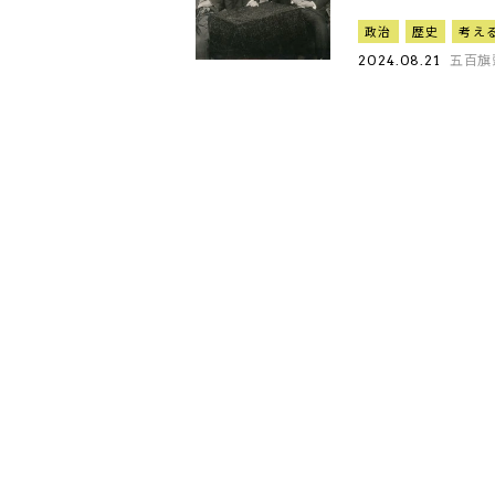
政治
歴史
考え
五百旗
2024.08.21