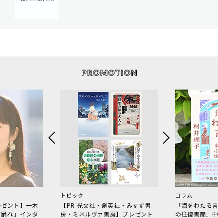
トピック
コラム
レゼント】一木
【PR 光文社・創英社・みすず書
「海をわたる
で踊れ」インタ
房・ミネルヴァ書房】プレゼント
の往復書簡」