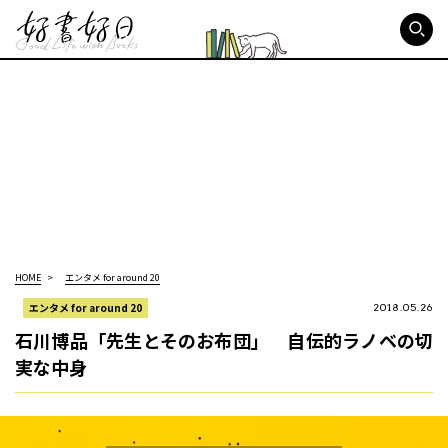
好書好日
HOME
エンタメ for around 20
エンタメ for around 20
2018.05.26
石川博品「先生とそのお布団」 自伝的ラノベの切
実な中身