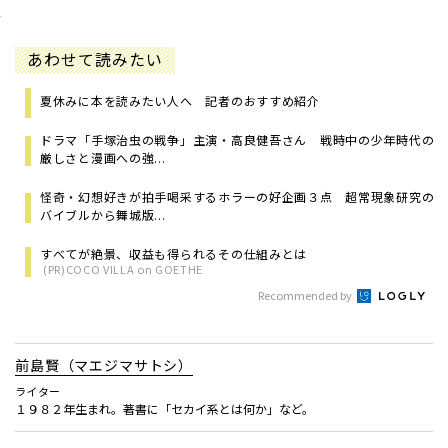
あわせて読みたい
夏休みに本を読みたい人へ 記者のおすすめ紹介
ドラマ「手塚治虫の戦争」主演・高良健吾さん 戦時中の少年時代の
厳しさと漫画への強...
怪奇・幻想好きが拍手喝采するホラーの好企画３点 超常現象研究の
バイブルから舞城版...
すべてが絶景、収益も得られるその仕組みとは
(PR)COCO VILLA on GOETHE
Recommended by
前島賢（マエジマサトシ）
ライター
１９８２年生まれ。著書に「セカイ系とは何か」など。