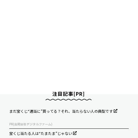
注目記事[PR]
まだ宝くじ“適当に”買ってる？それ、当たらない人の典型です
PR(合同会社デジタルファーム)
宝くじ当たる人は“たまたま”じゃない