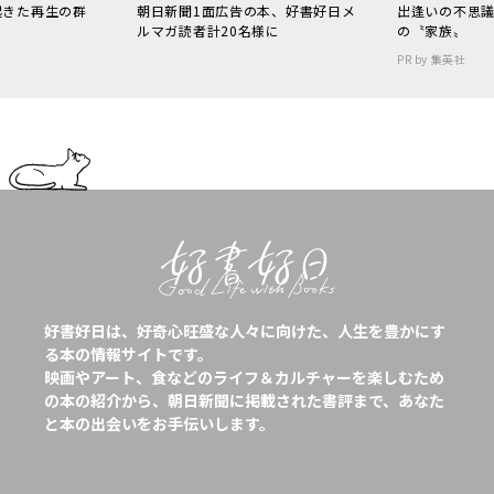
起きた再生の群
朝日新聞1面広告の本、好書好日メ
出逢いの不思
ルマガ読者計20名様に
の〝家族〟
PR by 集英社
好書好日は、好奇心旺盛な人々に向けた、人生を豊かにす
る本の情報サイトです。
映画やアート、食などのライフ＆カルチャーを楽しむため
の本の紹介から、朝日新聞に掲載された書評まで、あなた
と本の出会いをお手伝いします。