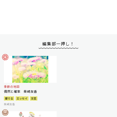
編集部一押し！
季節の地図
偶然と確率 柴崎友香
愛でる
エッセイ
文芸
柴崎友香