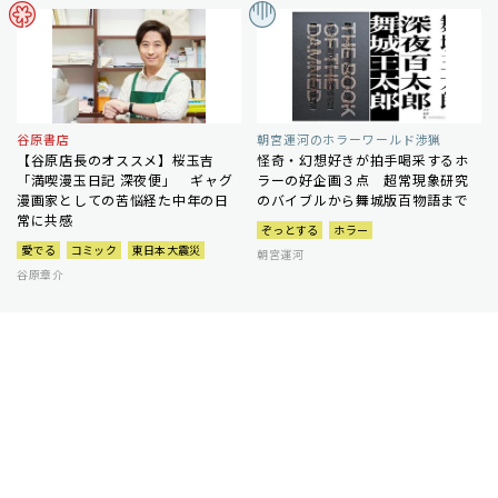
谷原書店
朝宮運河のホラーワールド渉猟
【谷原店長のオススメ】桜玉吉
怪奇・幻想好きが拍手喝采するホ
「満喫漫玉日記 深夜便」 ギャグ
ラーの好企画３点 超常現象研究
漫画家としての苦悩経た中年の日
のバイブルから舞城版百物語まで
常に共感
ぞっとする
ホラー
愛でる
コミック
東日本大震災
朝宮運河
谷原章介