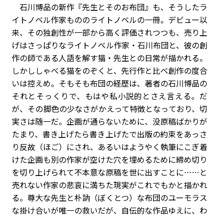
石川博品の新作『先生とそのお布団』も、そうしたラ
イトノベル作家もののライトノベルの一冊。デビュー以
来、その独創性が一部から高く評価されつつも、売り上
げはさっぱりなライトノベル作家・石川布団と、彼の創
作の師である人語を解す猫・先生との日常が描かれる。
しかししゃべる猫をのぞくと、先行作と比べ創作の度合
いは控えめ。そもそも布団の経歴は、著者の石川博品の
それとそっくりで、もはや私小説的とさえ言える。だ
が、その脚色の少なさがかえって特徴となっており、切
実さは随一だ。企画が通らないために、没原稿ばかりが
たまり、書き上げたら書き上げたで出版の約束をあっさ
り反故（ほご）にされ、あるいはようやく執筆にこぎ着
けた企画も別の作家が空けた穴を埋めるために締め切り
を切り上げられて不本意な原稿を世に出すことに……と
売れない作家の悲哀に満ちた現実がこれでもかと描かれ
る。尊大な先生と朴訥（ぼくとつ）な布団のユーモラス
な掛け合いが唯一の救いだが、自伝的な作品ゆえに、わ