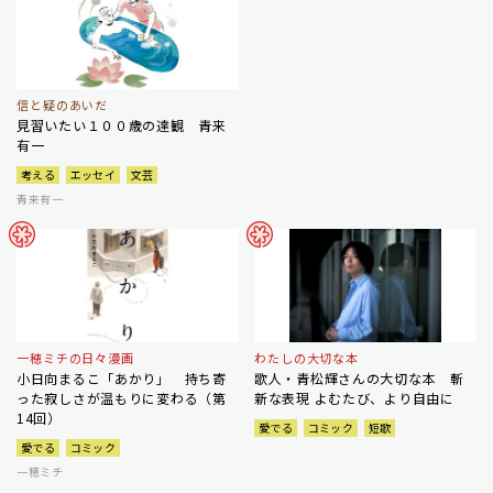
信と疑のあいだ
見習いたい１００歳の達観 青来
有一
考える
エッセイ
文芸
青来有一
一穂ミチの日々漫画
わたしの大切な本
小日向まるこ「あかり」 持ち寄
歌人・青松輝さんの大切な本 斬
った寂しさが温もりに変わる（第
新な表現 よむたび、より自由に
14回）
愛でる
コミック
短歌
愛でる
コミック
一穂ミチ