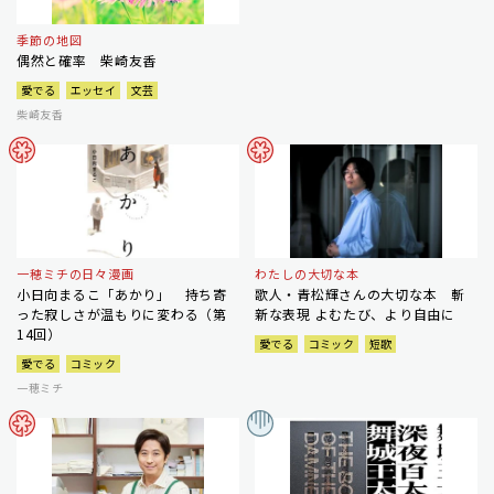
季節の地図
偶然と確率 柴崎友香
愛でる
エッセイ
文芸
柴崎友香
一穂ミチの日々漫画
わたしの大切な本
小日向まるこ「あかり」 持ち寄
歌人・青松輝さんの大切な本 斬
った寂しさが温もりに変わる（第
新な表現 よむたび、より自由に
14回）
愛でる
コミック
短歌
愛でる
コミック
一穂ミチ