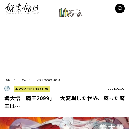
好書好日
HOME
コラム
エンタメ for around 20
エンタメ for around 20
2021.02.07
紫大悟「魔王2099」 大変異した世界、蘇った魔
王は…