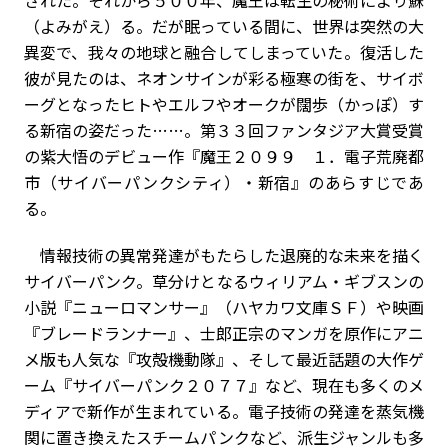
（よみがえ）る。だが眠っている間に、世界は突然の大
異変で、我々の地球と融合してしまっていた。復活した
彼が見たのは、ネオンサインが彩る極寒の街を、サイボ
ーグとなったヒトやエルフやオークが闊歩（かっぽ）す
る新宿の姿だった……。第３３回ファンタジア大賞受賞
の紫大悟のデビュー作『魔王２０９９ １．電子荒廃都
市（サイバーパンクシティ）・新宿』のあらすじであ
る。
情報技術の異常発達がもたらした退廃的な未来を描く
サイバーパンク。草分けとなるウィリアム・ギブスンの
小説『ニューロマンサー』（ハヤカワ文庫ＳＦ）や映画
『ブレードランナー』、士郎正宗のマンガを原作にアニ
メ版も人気な『攻殻機動隊』、そして最近話題の大作ゲ
ーム『サイバーパンク２０７７』など、現在も多くのメ
ディアで新作が生まれている。電子技術の発達を蒸気機
関に置き換えたスチームパンクなど、派生ジャンルも多