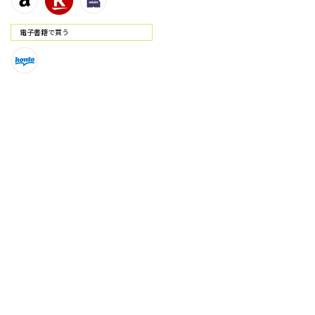
電⼦書籍で買う