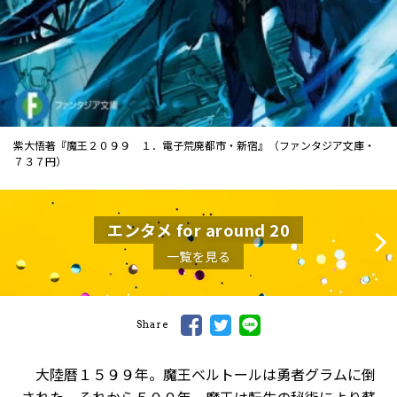
紫大悟著『魔王２０９９ １．電子荒廃都市・新宿』（ファンタジア文庫・
７３７円）
エンタメ for around 20
一覧を見る
Share
大陸暦１５９９年。魔王ベルトールは勇者グラムに倒
された。それから５００年、魔王は転生の秘術により蘇