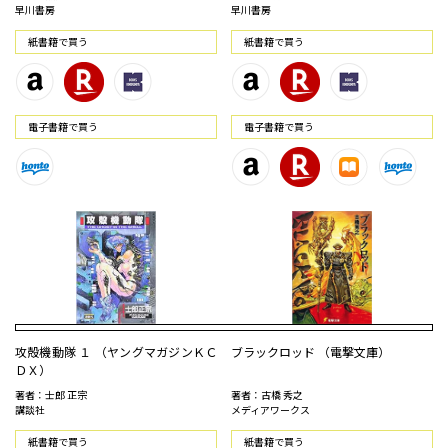
早川書房
早川書房
紙書籍で買う
紙書籍で買う
電⼦書籍で買う
電⼦書籍で買う
攻殻機動隊 １ （ヤングマガジンＫＣ
ブラックロッド （電撃文庫）
ＤＸ）
著者：士郎 正宗
著者：古橋 秀之
講談社
メディアワークス
紙書籍で買う
紙書籍で買う