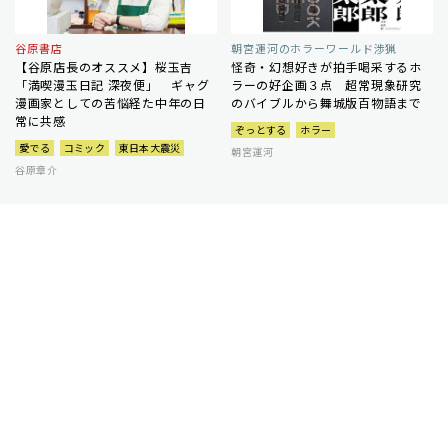
谷原書店
朝宮運河のホラーワールド渉猟
【谷原店長のオススメ】桜玉吉
怪奇・幻想好きが拍手喝采するホ
「満喫漫玉日記 深夜便」 ギャグ
ラーの好企画３点 超常現象研究
漫画家としての苦悩経た中年の日
のバイブルから舞城版百物語まで
常に共感
ぞっとする
ホラー
愛でる
コミック
東日本大震災
朝宮運河
谷原章介