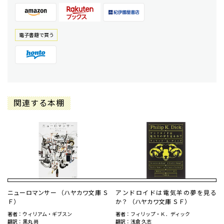
電⼦書籍で買う
関連する本棚
ニューロマンサー （ハヤカワ文庫 Ｓ
アンドロイドは電気羊の夢を見る
Ｆ）
か？ （ハヤカワ文庫 ＳＦ）
著者：ウィリアム・ギブスン
著者：フィリップ・Ｋ．ディック
翻訳：黒丸 尚
翻訳：浅倉 久志