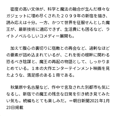
密度の高い文体が、科学と魔法の融合が生んだ様々な
ガジェットに埋め尽くされた２０９９年の新宿を描き、
読み応えは十分。一方、かつて世界を征服せんとした魔
王が、最新技術に適応できず、生活費にも困るなど、ラ
イトノベルらしいコメディー展開も。
加えて腹心の裏切りに宿敵との再会など、過剰なほど
の要素が詰め込まれているが、これを街の根幹に関わる
恐るべき陰謀と、魔王の再起の物語として、しっかりま
とめている。１本の大作エンターテインメント映画を見
たような、満足感のある１冊である。
秋葉原や名古屋など、作中で言及された別都市も気に
なるし、新宿での魔王の残念な日常を引き続き見てみた
い気も。続編もとても楽しみだ。＝朝日新聞2021年1月
23日掲載