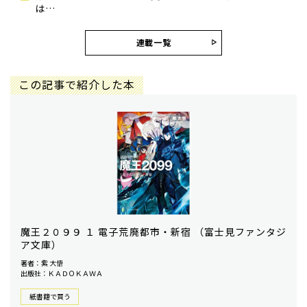
は…
連載一覧
この記事で紹介した本
魔王２０９９ １ 電子荒廃都市・新宿 （富士見ファンタジ
ア文庫）
著者：紫 大悟
出版社：ＫＡＤＯＫＡＷＡ
紙書籍で買う