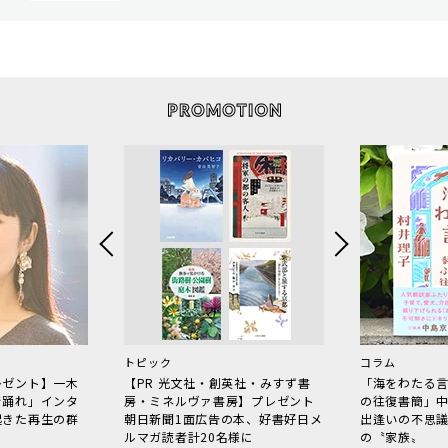
トピック
コラム
レゼント】一木
【PR 光文社・創英社・みすず書
「海をわたる
で踊れ」インタ
房・ミネルヴァ書房】プレゼント
の往復書簡」
起きた再生の群
朝日新聞1面広告の本、好書好日メ
出逢いの不思
ルマガ読者計20名様に
の〝家族〟