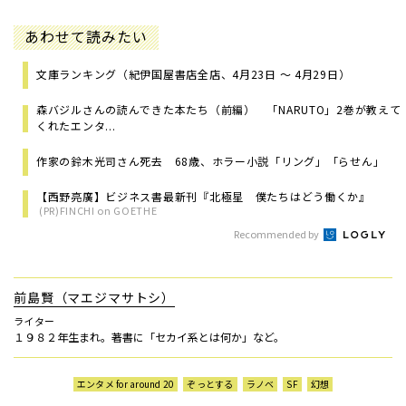
あわせて読みたい
文庫ランキング（紀伊国屋書店全店、4月23日 ～ 4月29日）
森バジルさんの読んできた本たち（前編） 「NARUTO」2巻が教えて
くれたエンタ...
作家の鈴木光司さん死去 68歳、ホラー小説「リング」「らせん」
【西野亮廣】ビジネス書最新刊『北極星 僕たちはどう働くか』
(PR)FINCHI on GOETHE
Recommended by
前島賢（マエジマサトシ）
ライター
１９８２年生まれ。著書に「セカイ系とは何か」など。
エンタメ for around 20
ぞっとする
ラノベ
SF
幻想