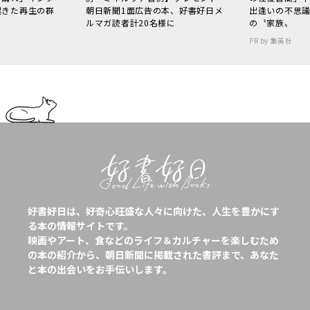
起きた再生の群
朝日新聞1面広告の本、好書好日メ
出逢いの不思
ルマガ読者計20名様に
の〝家族〟
PR by 集英社
好書好日は、好奇心旺盛な人々に向けた、人生を豊かにす
る本の情報サイトです。
映画やアート、食などのライフ＆カルチャーを楽しむため
の本の紹介から、朝日新聞に掲載された書評まで、あなた
と本の出会いをお手伝いします。