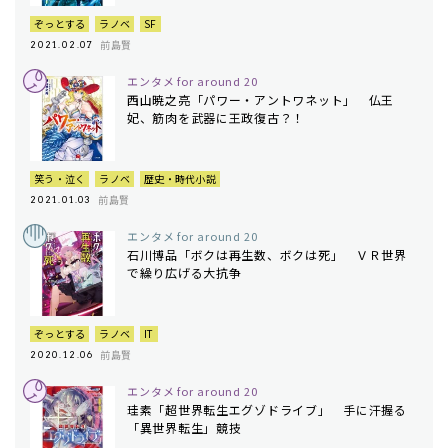
ぞっとする
ラノベ
SF
前島賢
2021.02.07
エンタメ for around 20
西山暁之亮「パワー・アントワネット」 仏王
妃、筋肉を武器に王政復古？！
笑う・泣く
ラノベ
歴史・時代小説
前島賢
2021.01.03
エンタメ for around 20
石川博品「ボクは再生数、ボクは死」 ＶＲ世界
で繰り広げる大抗争
ぞっとする
ラノベ
IT
前島賢
2020.12.06
エンタメ for around 20
珪素「超世界転生エグゾドライブ」 手に汗握る
「異世界転生」競技