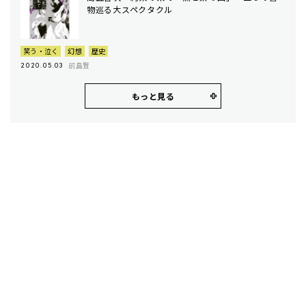
物巡る大スペクタクル
笑う・泣く
幻想
歴史
前島賢
2020.05.03
もっと見る