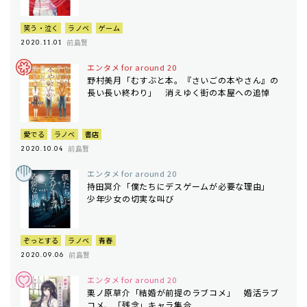
笑う・泣く
ラノベ
ゲーム
前島賢
2020.11.01
エンタメ for around 20
野村美月「むすぶと本。『さいごの本やさん』の
長い長い終わり」 消えゆく街の本屋への追悼
愛でる
ラノベ
書店
前島賢
2020.10.04
エンタメ for around 20
持田冥介「僕たちにデスゲームが必要な理由」
少年少女の切実な叫び
ぞっとする
ラノベ
青春
前島賢
2020.09.06
エンタメ for around 20
栗ノ原草介「結婚が前提のラブコメ」 婚活ラブ
コメ、「残念」キャラ集合