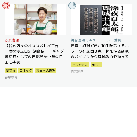
谷原書店
朝宮運河のホラーワールド渉猟
【谷原店長のオススメ】桜玉吉
怪奇・幻想好きが拍手喝采するホ
「満喫漫玉日記 深夜便」 ギャグ
ラーの好企画３点 超常現象研究
漫画家としての苦悩経た中年の日
のバイブルから舞城版百物語まで
常に共感
ぞっとする
ホラー
愛でる
コミック
東日本大震災
朝宮運河
谷原章介