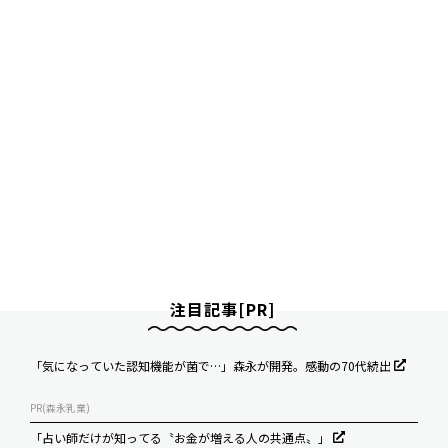
注目記事[PR]
「気になっていた認知機能が菌で…」森永が開発。感動の70代続出
PR(森永乳業)
「占い師だけが知ってる〝お金が増える人の共通点〟」