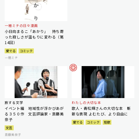
一穂ミチの日々漫画
小日向まるこ「あかり」 持ち寄
った寂しさが温もりに変わる（第
14回）
愛でる
コミック
一穂ミチ
旅する文学
わたしの大切な本
イベント編 地域性が浮かびあが
歌人・青松輝さんの大切な本 斬
る３５０作 文芸評論家・斎藤美
新な表現 よむたび、より自由に
奈子
愛でる
コミック
短歌
文芸
斎藤美奈子