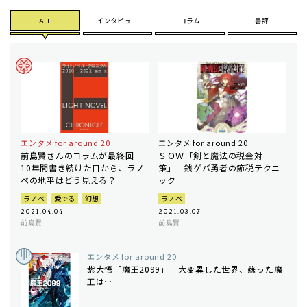
ALL
インタビュー
コラム
書評
エンタメ for around 20
エンタメ for around 20
前島賢さんのコラムが最終回
ＳＯＷ「剣と魔法の税金対
10年間書き続けた目から、ラノ
策」 銭ゲバ勇者の節税テクニ
ベの地平はどう見える？
ック
ラノベ
愛でる
幻想
ラノベ
2021.04.04
2021.03.07
前島賢
前島賢
エンタメ for around 20
紫大悟「魔王2099」 大変異した世界、蘇った魔
王は…