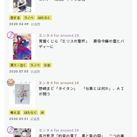
恋する
ラノベ
はたらく
前島賢
2020.08.09
エンタメ for around 20
常磐くじら「エリスの聖杯」 悪役令嬢の霊とバ
ディーに
笑う・泣く
ラノベ
少女
前島賢
2020.07.05
エンタメ for around 20
野崎まど「タイタン」 「仕事とは何か」、ＡＩ
が問う
考える
はたらく
AI
前島賢
2020.05.31
エンタメ for around 20
高丘哲次「約束の果て 黒と紫の国」 二つの書