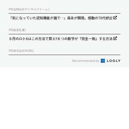
PR(合同会社デジタルファーム )
「気になっていた認知機能が菌で…」森永が開発。感動の70代続出
PR(森永乳業)
８月のロト6はこの方法で買え!!６つの数字が『完全一致』する方法
PR(株式会社MURA)
Recommended by