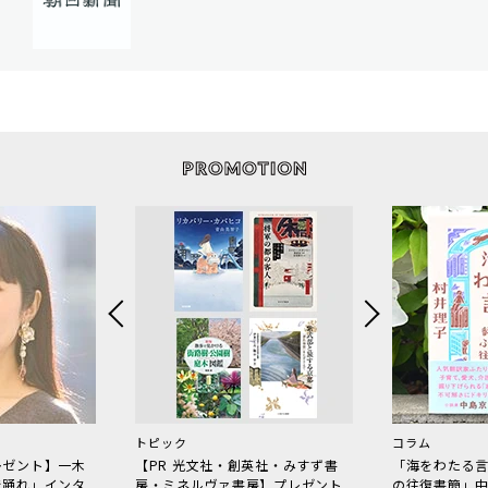
トピック
コラム
レゼント】一木
【PR 光文社・創英社・みすず書
「海をわたる
で踊れ」インタ
房・ミネルヴァ書房】プレゼント
の往復書簡」