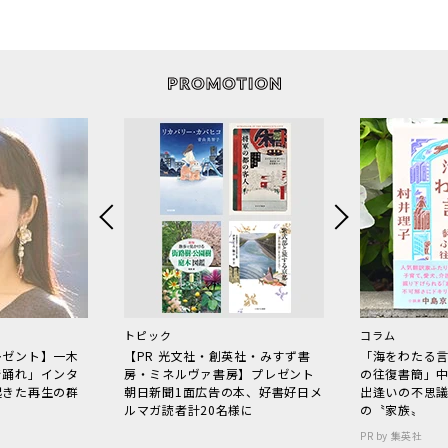
トピック
コラム
レゼント】一木
【PR 光文社・創英社・みすず書
「海をわたる
で踊れ」インタ
房・ミネルヴァ書房】プレゼント
の往復書簡」
起きた再生の群
朝日新聞1面広告の本、好書好日メ
出逢いの不思
ルマガ読者計20名様に
の〝家族〟
PR by 集英社