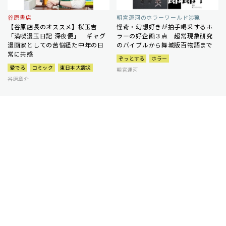
谷原書店
朝宮運河のホラーワールド渉猟
【谷原店長のオススメ】桜玉吉
怪奇・幻想好きが拍手喝采するホ
「満喫漫玉日記 深夜便」 ギャグ
ラーの好企画３点 超常現象研究
漫画家としての苦悩経た中年の日
のバイブルから舞城版百物語まで
常に共感
ぞっとする
ホラー
愛でる
コミック
東日本大震災
朝宮運河
谷原章介