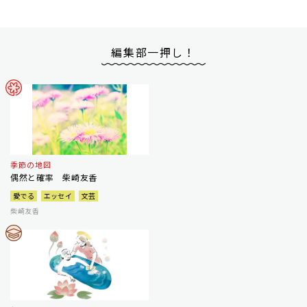
編集部一押し！
季節の地図
偶然と確率 柴崎友香
愛でる
エッセイ
文芸
柴崎友香