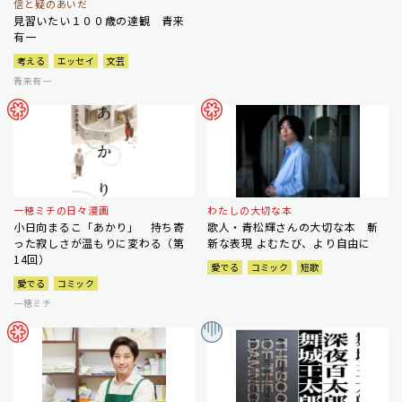
信と疑のあいだ
見習いたい１００歳の達観 青来
有一
考える
エッセイ
文芸
青来有一
一穂ミチの日々漫画
わたしの大切な本
小日向まるこ「あかり」 持ち寄
歌人・青松輝さんの大切な本 斬
った寂しさが温もりに変わる（第
新な表現 よむたび、より自由に
14回）
愛でる
コミック
短歌
愛でる
コミック
一穂ミチ