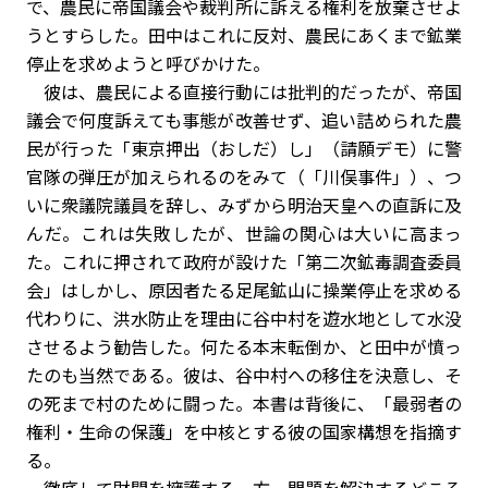
で、農民に帝国議会や裁判所に訴える権利を放棄させよ
うとすらした。田中はこれに反対、農民にあくまで鉱業
停止を求めようと呼びかけた。
彼は、農民による直接行動には批判的だったが、帝国
議会で何度訴えても事態が改善せず、追い詰められた農
民が行った「東京押出（おしだ）し」（請願デモ）に警
官隊の弾圧が加えられるのをみて（「川俣事件」）、つ
いに衆議院議員を辞し、みずから明治天皇への直訴に及
んだ。これは失敗したが、世論の関心は大いに高まっ
た。これに押されて政府が設けた「第二次鉱毒調査委員
会」はしかし、原因者たる足尾鉱山に操業停止を求める
代わりに、洪水防止を理由に谷中村を遊水地として水没
させるよう勧告した。何たる本末転倒か、と田中が憤っ
たのも当然である。彼は、谷中村への移住を決意し、そ
の死まで村のために闘った。本書は背後に、「最弱者の
権利・生命の保護」を中核とする彼の国家構想を指摘す
る。