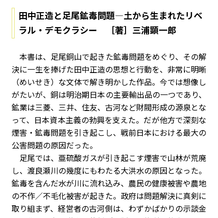
田中正造と足尾鉱毒問題―土から生まれたリベ
ラル・デモクラシー ［著］三浦顕一郎
本書は、足尾銅山で起きた鉱毒問題をめぐり、その解
決に一生を捧げた田中正造の思想と行動を、非常に明晰
（めいせき）な文体で解き明かした作品。今では想像し
がたいが、銅は明治期日本の主要輸出品の一つであり、
鉱業は三菱、三井、住友、古河など財閥形成の源泉とな
って、日本資本主義の勃興を支えた。だが他方で深刻な
煙害・鉱毒問題を引き起こし、戦前日本における最大の
公害問題の原因だった。
足尾では、亜硫酸ガスが引き起こす煙害で山林が荒廃
し、渡良瀬川の幾度にもわたる大洪水の原因となった。
鉱毒を含んだ水が川に流れ込み、農民の健康被害や農地
の不作／不毛化被害が起きた。政府は問題解決に真剣に
取り組まず、経営者の古河側は、わずかばかりの示談金