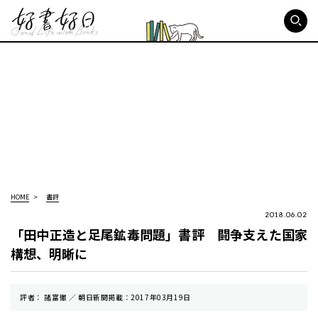
好書好日
HOME
書評
2018.06.02
「田中正造と足尾鉱毒問題」書評 闘争支えた国家
構想、明晰に
評者： 諸富徹 ／ 朝⽇新聞掲載：2017年03月19日