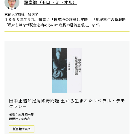
諸富徹（モロトミトオル）
京都大学教授＝経済学
１９６８年生まれ。著書に「環境税の理論と実際」「地域再生の新戦略」
「私たちはなぜ税金を納めるのか 租税の経済思想史」など。
田中正造と足尾鉱毒問題 土から生まれたリベラル・デモ
クラシー
著者：三浦 顕一郎
出版社：有志舎
紙書籍で買う