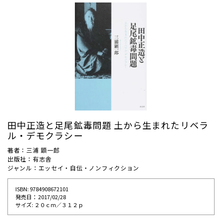
田中正造と足尾鉱毒問題 土から生まれたリベラ
ル・デモクラシー
著者：三浦 顕一郎
出版社：有志舎
ジャンル：エッセイ・自伝・ノンフィクション
ISBN: 9784908672101
発売⽇： 2017/02/28
サイズ: ２０ｃｍ／３１２ｐ