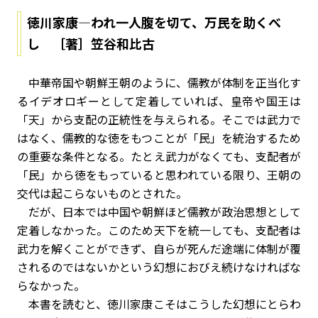
徳川家康―われ一人腹を切て、万民を助くべ
し ［著］笠谷和比古
中華帝国や朝鮮王朝のように、儒教が体制を正当化す
るイデオロギーとして定着していれば、皇帝や国王は
「天」から支配の正統性を与えられる。そこでは武力で
はなく、儒教的な徳をもつことが「民」を統治するため
の重要な条件となる。たとえ武力がなくても、支配者が
「民」から徳をもっていると思われている限り、王朝の
交代は起こらないものとされた。
だが、日本では中国や朝鮮ほど儒教が政治思想として
定着しなかった。このため天下を統一しても、支配者は
武力を解くことができず、自らが死んだ途端に体制が覆
されるのではないかという幻想におびえ続けなければな
らなかった。
本書を読むと、徳川家康こそはこうした幻想にとらわ