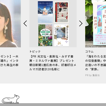
トピック
コラム
レゼント】一木
【PR 光文社・創英社・みすず書
「海をわたる
で踊れ」インタ
房・ミネルヴァ書房】プレゼント
の往復書簡」
起きた再生の群
朝日新聞1面広告の本、好書好日メ
出逢いの不思
ルマガ読者計20名様に
の〝家族〟
PR by 集英社