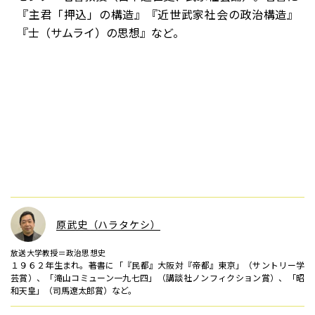
『主君「押込」の構造』『近世武家社会の政治構造』
『士（サムライ）の思想』など。
原武史（ハラタケシ）
放送大学教授＝政治思想史
１９６２年生まれ。著書に「『民都』大阪対『帝都』東京」（サントリー学
芸賞）、「滝山コミューン一九七四」（講談社ノンフィクション賞）、「昭
和天皇」（司馬遼太郎賞）など。