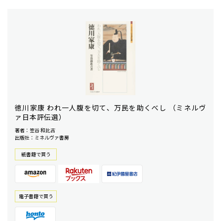
徳川家康 われ一人腹を切て、万民を助くべし （ミネルヴ
ァ日本評伝選）
著者：笠谷 和比古
出版社：ミネルヴァ書房
紙書籍で買う
電⼦書籍で買う