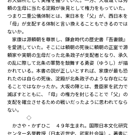
お大御所として実権を握っていた。一方、大坂城では秀
頼の生母に当たる淀殿が後見として権力をもっていた。
つまり二重公儀体制とは、東日本を「父」が、西日本を
「母」が支配する体制と言い換えることもできるのでは
ないか。
家康は源頼朝を尊崇し、鎌倉時代の歴史書『吾妻鏡』
を愛読していた。そこには頼朝の死後に頼朝の正室で源
頼家や実朝の生母だった北条政子が支配者となり、承久
の乱に際して北条の軍勢を鼓舞する勇姿（ゆうし）が描
かれている。本書の説が正しいとすれば、家康が最も恐
れたのは自らの死後、淀殿が北条政子のような存在にな
ることではなかったか。大坂の陣とは、豊臣家を武力で
滅ぼすとともに、「母」の権力を封じることで「父」の
支配を確立させるための戦いだったように思われてなら
ない。
◇
かさや・かずひこ ４９年生まれ。国際日本文化研究
センター名誉教授（日本近世史、武家社会論）。著書に