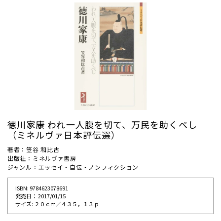
徳川家康 われ一人腹を切て、万民を助くべし
（ミネルヴァ日本評伝選）
著者：笠谷 和比古
出版社：ミネルヴァ書房
ジャンル：エッセイ・自伝・ノンフィクション
ISBN: 9784623078691
発売⽇： 2017/01/15
サイズ: ２０ｃｍ／４３５，１３ｐ