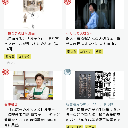
一穂ミチの日々漫画
わたしの大切な本
小日向まるこ「あかり」 持ち寄
歌人・青松輝さんの大切な本 斬
った寂しさが温もりに変わる（第
新な表現 よむたび、より自由に
14回）
愛でる
コミック
短歌
愛でる
コミック
一穂ミチ
谷原書店
朝宮運河のホラーワールド渉猟
【谷原店長のオススメ】桜玉吉
怪奇・幻想好きが拍手喝采するホ
「満喫漫玉日記 深夜便」 ギャグ
ラーの好企画３点 超常現象研究
漫画家としての苦悩経た中年の日
のバイブルから舞城版百物語まで
常に共感
ぞっとする
ホラー