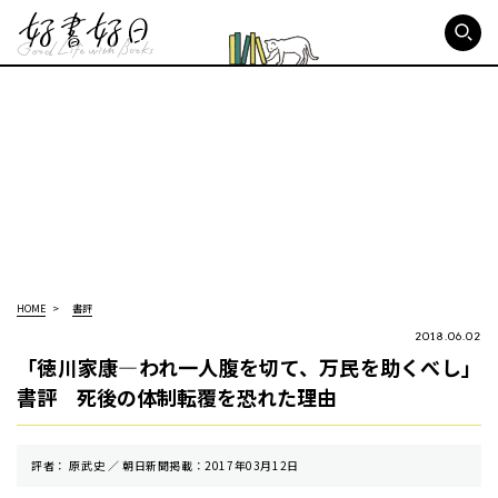
好書好日
HOME
書評
2018.06.02
「徳川家康―われ一人腹を切て、万民を助くべし」
書評 死後の体制転覆を恐れた理由
評者： 原武史 ／ 朝⽇新聞掲載：2017年03月12日