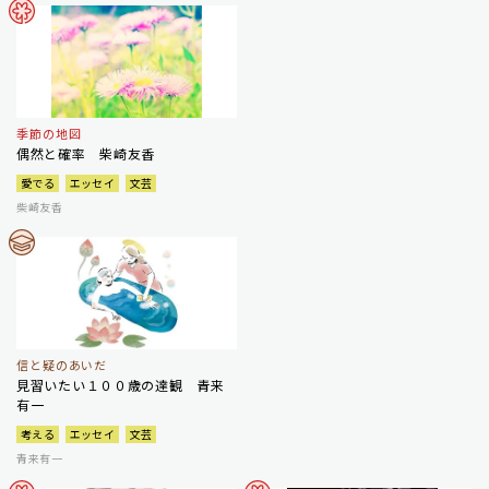
季節の地図
偶然と確率 柴崎友香
愛でる
エッセイ
文芸
柴崎友香
信と疑のあいだ
見習いたい１００歳の達観 青来
有一
考える
エッセイ
文芸
青来有一