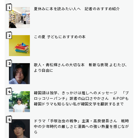
夏休みに本を読みたい人へ 記者のおすすめ紹介
この夏 子どもにおすすめの本
歌人・青松輝さんの大切な本 斬新な表現 よむたび、
より自由に
韓国語は独学、きっかけは推しへのメッセージ 「ブ
ロッコリーパンチ」訳者の山口さやかさん K-POPも
韓国ドラマも知らない私が韓国文学を翻訳するまで
ドラマ「手塚治虫の戦争」主演・高良健吾さん 戦時
中の少年時代の厳しさと漫画への強い熱量を感じなが
ら