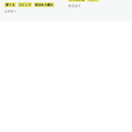
愛でる
コミック
東日本大震災
朝宮運河
谷原章介