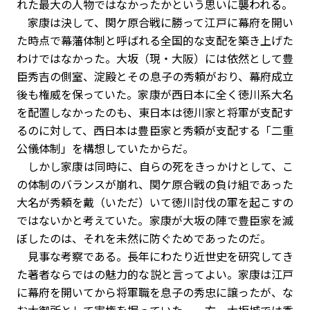
れた最大の人物ではなかったかという思いに襲われる。
家康は決して、関ケ原合戦に勝って江戸に幕府を開い
た時点で幕藩体制と呼ばれる全国的な支配を築き上げた
わけではなかった。大坂（現・大阪）には依然として豊
臣秀吉の側室、淀殿とその息子の秀頼がおり、幕府成立
後も権威を保っていた。家康が西日本に全く徳川系大名
を配置しなかったのも、東日本は徳川家と将軍が支配す
るのに対して、西日本は豊臣家と秀頼が支配する「二重
公儀体制」を構想していたからだ。
しかし家康は同時に、自らの死をきっかけとして、こ
の体制のバランスが崩れ、関ケ原合戦の負け組であった
大名が秀頼を戴（いただ）いて徳川討伐の軍を起こすの
ではないかと考えていた。家康が大坂の陣で豊臣家を滅
ぼしたのは、それを未然に防ぐためであったのだ。
見事な考察である。長年にわたり近世史を研究してき
た著者ならではの魅力的な説と言ってよい。家康は江戸
に幕府を開いてから将軍職を息子の秀忠に譲ったが、な