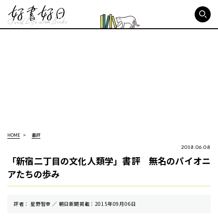
好書好日
HOME
書評
2018.06.08
「新宿二丁目の文化人類学」書評 無名のパイオニ
アたちの歩み
評者： 星野智幸 ／ 朝⽇新聞掲載：2015年09月06日