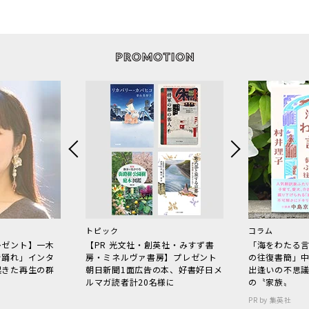
トピック
コラム
レゼント】一木
【PR 光文社・創英社・みすず書
「海をわたる
で踊れ」インタ
房・ミネルヴァ書房】プレゼント
の往復書簡」
起きた再生の群
朝日新聞1面広告の本、好書好日メ
出逢いの不思
ルマガ読者計20名様に
の〝家族〟
PR by 集英社