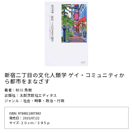
新宿二丁目の文化人類学 ゲイ・コミュニティか
ら都市をまなざす
著者：砂川 秀樹
出版社：太郎次郎社エディタス
ジャンル：社会・時事・政治・行政
ISBN: 9784811807843
発売⽇： 2015/07/22
サイズ: ２０ｃｍ／３９５ｐ