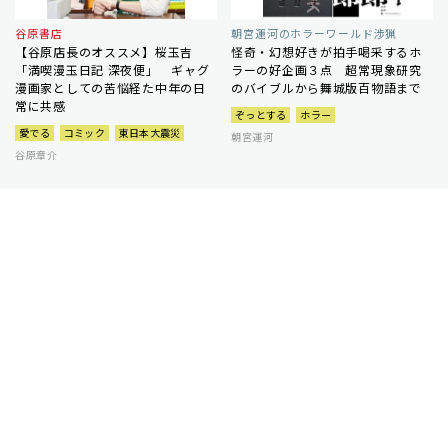
谷原書店
朝宮運河のホラーワールド渉猟
【谷原店長のオススメ】桜玉吉
怪奇・幻想好きが拍手喝采するホ
「満喫漫玉日記 深夜便」 ギャグ
ラーの好企画３点 超常現象研究
漫画家としての苦悩経た中年の日
のバイブルから舞城版百物語まで
常に共感
ぞっとする
ホラー
愛でる
コミック
東日本大震災
朝宮運河
谷原章介