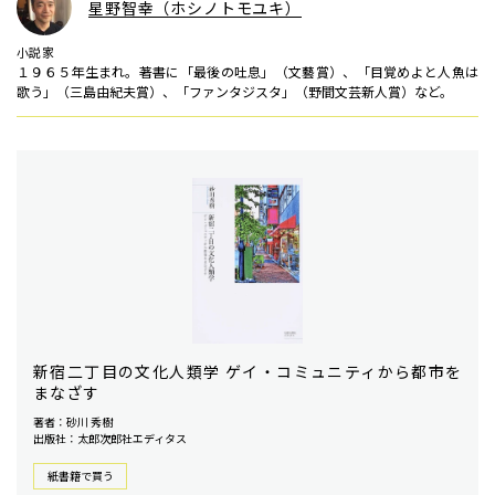
星野智幸（ホシノトモユキ）
小説家
１９６５年生まれ。著書に「最後の吐息」（文藝賞）、「目覚めよと人魚は
歌う」（三島由紀夫賞）、「ファンタジスタ」（野間文芸新人賞）など。
新宿二丁目の文化人類学 ゲイ・コミュニティから都市を
まなざす
著者：砂川 秀樹
出版社：太郎次郎社エディタス
紙書籍で買う