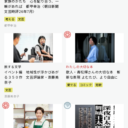
家族のかたち 心を配り合う、一
瞬があれば 都甲幸治〈朝日新聞
文芸時評26年7月〉
考える
文芸
都甲幸治
旅する文学
わたしの大切な本
イベント編 地域性が浮かびあが
歌人・青松輝さんの大切な本 斬
る３５０作 文芸評論家・斎藤美
新な表現 よむたび、より自由に
奈子
愛でる
コミック
短歌
文芸
斎藤美奈子