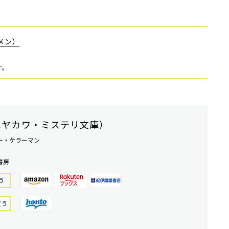
メン）
す。
ハヤカワ・ミステリ文庫）
ー・ケラーマン
書房
う
買う