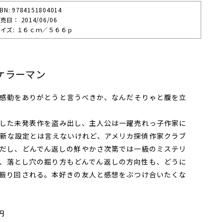
SBN: 9784151804014
売⽇： 2014/06/06
イズ: １６ｃｍ／５６６ｐ
ケラーマン
感動をありがとうと言うべきか、なんだそりゃと腹を立
した未発表作を盗み出し、主人公は一躍売れっ子作家に
新な設定とは言えないけれど、アメリカ探偵作家クラブ
だし、どんでん返しの鮮やかさ次第では一級のミステリ
、落とし穴の掘り方もどんでん返しの方向性も、どうに
振り回される。本好きの友人と感想をぶつけ合いたくな
円