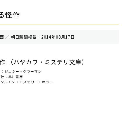
る怪作
 ／ 朝⽇新聞掲載：2014年08月17日
作 （ハヤカワ・ミステリ文庫）
者：ジェシー・ケラーマン
版社：早川書房
ャンル：SF・ミステリー・ホラー