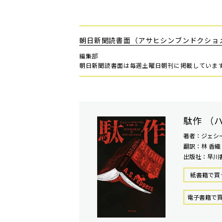
朝日新聞読書面（アサヒシンブンドクショ
編集部
朝日新聞読書面は毎週土曜日朝刊に掲載していま
駄作 （
著者：ジェシ
翻訳：林 香織
出版社：早川
紙書籍で買
電⼦書籍で