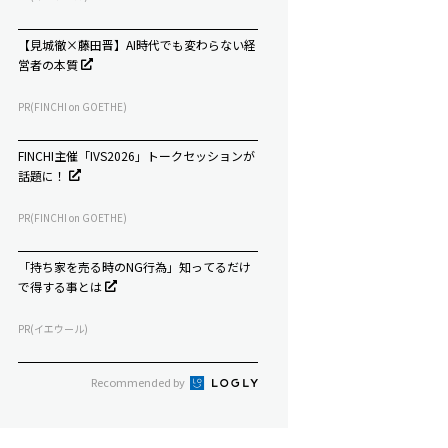
【見城徹×藤田晋】AI時代でも変わらない経
営者の本質
PR(FINCHI on GOETHE)
FINCHI主催「IVS2026」トークセッションが
話題に！
PR(FINCHI on GOETHE)
「持ち家を売る時のNG行為」知ってるだけ
で得する事とは
PR(イエウール)
Recommended by