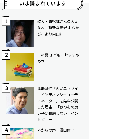
いま読まれています
歌人・青松輝さんの大切
な本 斬新な表現 よむた
び、より自由に
この夏 子どもにおすすめ
の本
髙嶋政伸さんがエッセイ
「インティマシーコーデ
ィネーター」を無料公開
した理由 「おつむの良
い子は長居しない」イン
タビュー
外からの声 澤田瞳子