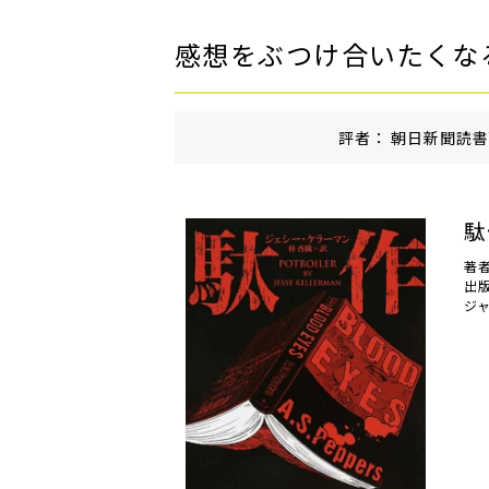
感想をぶつけ合いたくな
評者： 朝日新聞読書面
駄
著
出
ジ