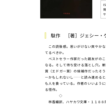
I
発
サ
駄作 ［著］ジェシー・
この読後感。思いがけない爽やかな
てるべきか。
ベストセラー作家だった親友がのこ
なる。そして待ち受ける落とし穴。斬
賞（エドガー賞）の候補作だったそう
ーかもしれないし……と読み進めると
も人を食っている。作者のいいように
る怪作。
◇
林香織訳、ハヤカワ文庫・１１８８