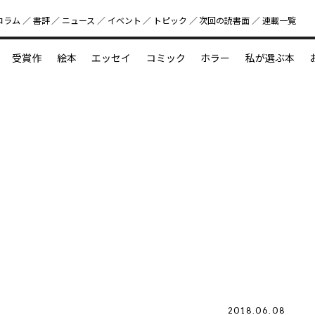
コラム
書評
ニュース
イベント
トピック
次回の読書⾯
連載一覧
好書好日
受賞作
絵本
エッセイ
コミック
ホラー
私が選ぶ本
？
えほん新定番
今めぐりたい児童文学の世界
図鑑の中の小宇宙
2018.06.08