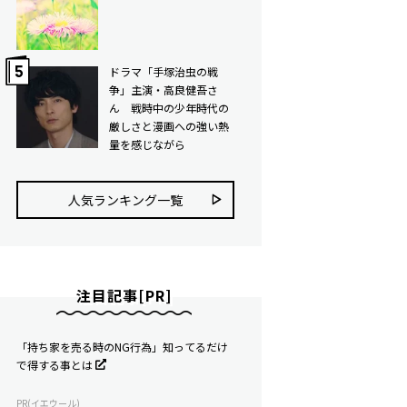
ドラマ「手塚治虫の戦
争」主演・高良健吾さ
ん 戦時中の少年時代の
厳しさと漫画への強い熱
量を感じながら
人気ランキング⼀覧
注目記事[PR]
「持ち家を売る時のNG行為」知ってるだけ
で得する事とは
PR(イエウール)