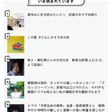
いま読まれています
夏休みに本を読みたい人へ 記者のおすすめ紹介
この夏 子どもにおすすめの本
歌人・青松輝さんの大切な本 斬新な表現 よむたび、
より自由に
韓国語は独学、きっかけは推しへのメッセージ 「ブ
ロッコリーパンチ」訳者の山口さやかさん K-POPも
韓国ドラマも知らない私が韓国文学を翻訳するまで
ドラマ「手塚治虫の戦争」主演・高良健吾さん 戦時
中の少年時代の厳しさと漫画への強い熱量を感じなが