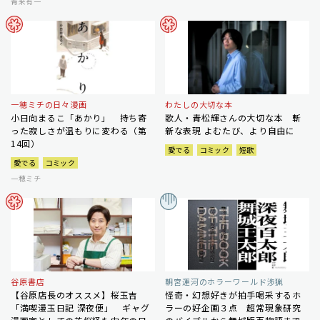
青来有一
一穂ミチの日々漫画
わたしの大切な本
小日向まるこ「あかり」 持ち寄
歌人・青松輝さんの大切な本 斬
った寂しさが温もりに変わる（第
新な表現 よむたび、より自由に
14回）
愛でる
コミック
短歌
愛でる
コミック
一穂ミチ
谷原書店
朝宮運河のホラーワールド渉猟
【谷原店長のオススメ】桜玉吉
怪奇・幻想好きが拍手喝采するホ
「満喫漫玉日記 深夜便」 ギャグ
ラーの好企画３点 超常現象研究