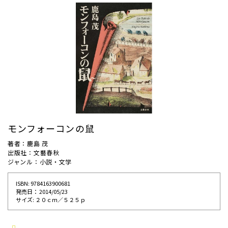
モンフォーコンの鼠
著者：鹿島 茂
出版社：文藝春秋
ジャンル：小説・文学
ISBN: 9784163900681
発売⽇： 2014/05/23
サイズ: ２０ｃｍ／５２５ｐ