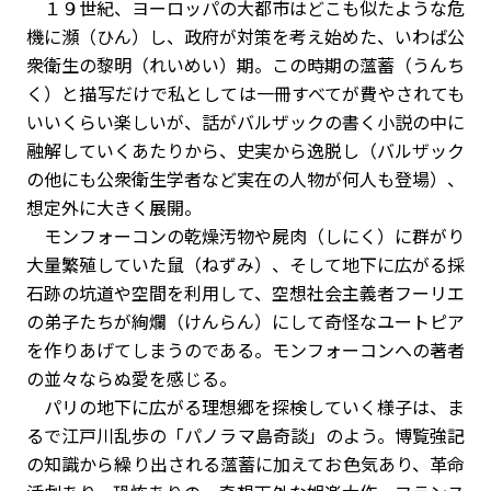
１９世紀、ヨーロッパの大都市はどこも似たような危
機に瀕（ひん）し、政府が対策を考え始めた、いわば公
衆衛生の黎明（れいめい）期。この時期の薀蓄（うんち
く）と描写だけで私としては一冊すべてが費やされても
いいくらい楽しいが、話がバルザックの書く小説の中に
融解していくあたりから、史実から逸脱し（バルザック
の他にも公衆衛生学者など実在の人物が何人も登場）、
想定外に大きく展開。
モンフォーコンの乾燥汚物や屍肉（しにく）に群がり
大量繁殖していた鼠（ねずみ）、そして地下に広がる採
石跡の坑道や空間を利用して、空想社会主義者フーリエ
の弟子たちが絢爛（けんらん）にして奇怪なユートピア
を作りあげてしまうのである。モンフォーコンへの著者
の並々ならぬ愛を感じる。
パリの地下に広がる理想郷を探検していく様子は、ま
るで江戸川乱歩の「パノラマ島奇談」のよう。博覧強記
の知識から繰り出される薀蓄に加えてお色気あり、革命