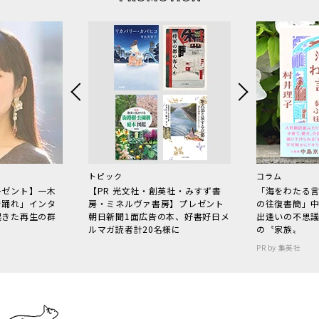
トピック
コラム
レゼント】一木
【PR 光文社・創英社・みすず書
「海をわたる
で踊れ」インタ
房・ミネルヴァ書房】プレゼント
の往復書簡」
起きた再生の群
朝日新聞1面広告の本、好書好日メ
出逢いの不思
ルマガ読者計20名様に
の〝家族〟
PR by 集英社