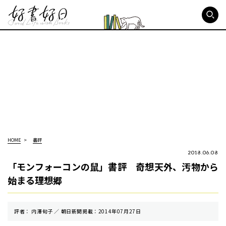
好書好日
HOME
書評
2018.06.08
「モンフォーコンの鼠」書評 奇想天外、汚物から
始まる理想郷
評者： 内澤旬子 ／ 朝⽇新聞掲載：2014年07月27日