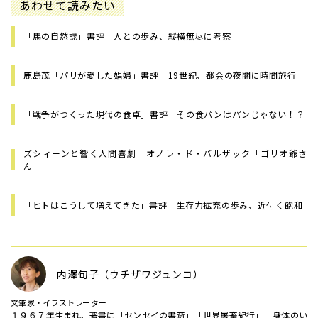
あわせて読みたい
「馬の自然誌」書評 人との歩み、縦横無尽に考察
鹿島茂「パリが愛した娼婦」書評 19世紀、都会の夜闇に時間旅行
「戦争がつくった現代の食卓」書評 その食パンはパンじゃない！？
ズシィーンと響く人間喜劇 オノレ・ド・バルザック「ゴリオ爺さ
ん」
「ヒトはこうして増えてきた」書評 生存力拡充の歩み、近付く飽和
内澤旬子（ウチザワジュンコ）
文筆家・イラストレーター
１９６７年生まれ。著書に「センセイの書斎」「世界屠畜紀行」「身体のい