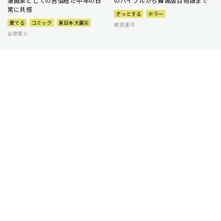
漫画家としての苦悩経た中年の日
のバイブルから舞城版百物語まで
常に共感
ぞっとする
ホラー
愛でる
コミック
東日本大震災
朝宮運河
谷原章介