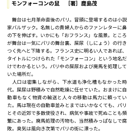
モンフォーコンの鼠 ［著］鹿島茂
舞台は七月革命直後のパリ。冒頭に登場するのは小説
家バルザック。名無しの貴婦人からのファンレターに鼻
の下を伸ばす。いかにも「おフランス」な風景。ところ
が舞台は一気にパリの舞台裏、屎尿（しにょう）の行き
つく先へと下降する。フランス史に明るい人であれば、
タイトルにつけられた「モンフォーコン」という地名だ
けでわかるという。パリ中の屎尿および廃馬を処理して
いた場所だ。
人口は密集しながら、下水道も浄化槽もなかった時
代。屎尿は野積みで自然乾燥に任せていた。おまけに自
動車もなく物資の輸送と人々の移動は馬力に頼ってい
た。馬は現在の自動車並みとまではいかなくても、パリ
とその近郊で多数使役され、病気や事故で死ぬことも頻
繁にあった。廃馬処理の汚物も、当然積みっぱなしで腐
敗。臭気は風向き次第でパリの街に漂った。