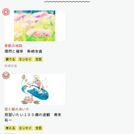
季節の地図
偶然と確率 柴崎友香
愛でる
エッセイ
文芸
柴崎友香
信と疑のあいだ
見習いたい１００歳の達観 青来
有一
考える
エッセイ
文芸