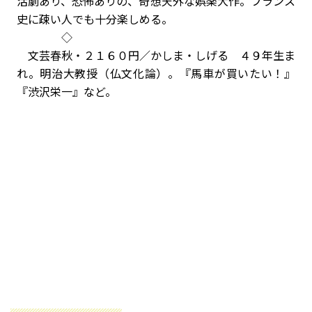
活劇あり、恐怖ありの、奇想天外な娯楽大作。フランス
史に疎い人でも十分楽しめる。
◇
文芸春秋・２１６０円／かしま・しげる ４９年生ま
れ。明治大教授（仏文化論）。『馬車が買いたい！』
『渋沢栄一』など。