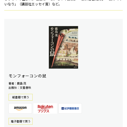
いなり」（講談社エッセイ賞）など。
モンフォーコンの鼠
著者：鹿島 茂
出版社：文藝春秋
紙書籍で買う
電⼦書籍で買う