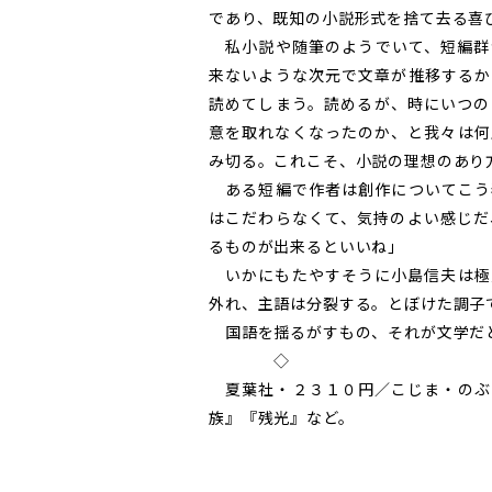
であり、既知の小説形式を捨て去る喜
私小説や随筆のようでいて、短編群
来ないような次元で文章が推移するか
読めてしまう。読めるが、時にいつの
意を取れなくなったのか、と我々は何
み切る。これこそ、小説の理想のあり
ある短編で作者は創作についてこう
はこだわらなくて、気持のよい感じだ
るものが出来るといいね」
いかにもたやすそうに小島信夫は極
外れ、主語は分裂する。とぼけた調子
国語を揺るがすもの、それが文学だ
◇
夏葉社・２３１０円／こじま・のぶ
族』『残光』など。