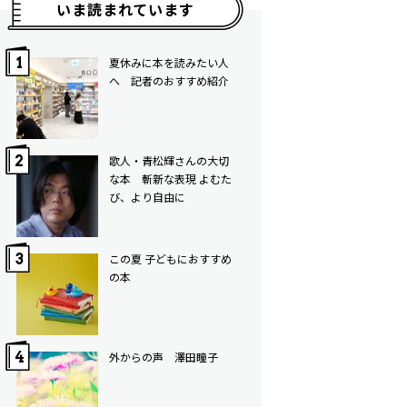
いま読まれています
夏休みに本を読みたい人
へ 記者のおすすめ紹介
歌人・青松輝さんの大切
な本 斬新な表現 よむた
び、より自由に
この夏 子どもにおすすめ
の本
外からの声 澤田瞳子