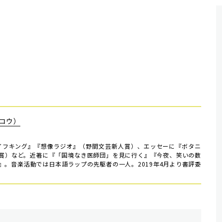
コウ）
ライフキング』『想像ラジオ』（野間文芸新人賞）、エッセーに『ボタニ
賞）など。近著に『「国境なき医師団」を見に行く』『今夜、笑いの数
』。音楽活動では日本語ラップの先駆者の一人。2019年4月より書評委