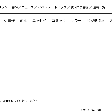
コラム
書評
ニュース
イベント
トピック
次回の読書⾯
連載一覧
好書好日
受賞作
絵本
エッセイ
コミック
ホラー
私が選ぶ本
？
えほん新定番
今めぐりたい児童文学の世界
図鑑の中の小宇宙
この相変わらずの新しさは何だ
2018.06.08