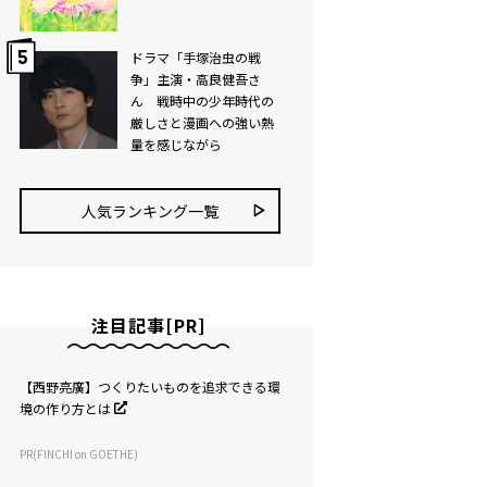
ドラマ「手塚治虫の戦
争」主演・高良健吾さ
ん 戦時中の少年時代の
厳しさと漫画への強い熱
量を感じながら
人気ランキング⼀覧
注目記事[PR]
【西野亮廣】つくりたいものを追求できる環
境の作り方とは
PR(FINCHI on GOETHE)