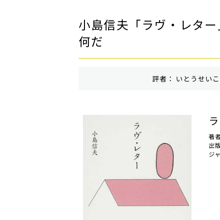
小島信夫「ラヴ・レター
何だ
評者： いとうせいこう
ラ
著
出
ジ