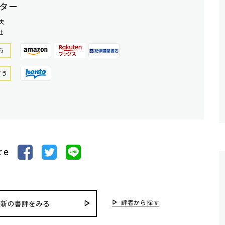
ター
夫
社
う
買う
re
評者から探す
最新の書評をみる