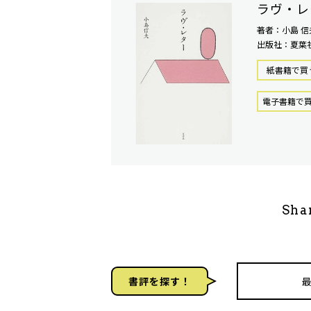
ラヴ・レ
著者：小島 信
出版社：夏葉
紙書籍で買
電⼦書籍で
Sha
書評を探す！