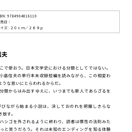
SBN: 9784904816110
発売⽇：
イズ: ２０ｃｍ／２６９ｐ
信夫
こで使おう。日本文学史における分類としてではない。
小島信夫の単行本未収録短編を読みながら、この相変わ
ような思いにとらわれるからだ。
分類からはみ出すゆえに、いつまでも新人であらざるを
びながら始まる小説は、決しておのれを把握しきらな
き放す。
ハシゴを外されるように終わり、読者は慣性の法則みた
っと笑うだろう。それは未知のエンディングを知る体験