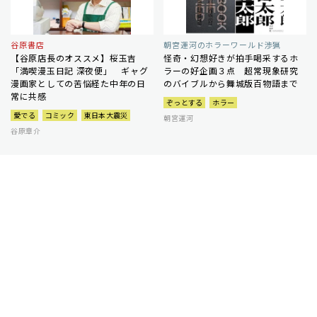
谷原書店
朝宮運河のホラーワールド渉猟
【谷原店長のオススメ】桜玉吉
怪奇・幻想好きが拍手喝采するホ
「満喫漫玉日記 深夜便」 ギャグ
ラーの好企画３点 超常現象研究
漫画家としての苦悩経た中年の日
のバイブルから舞城版百物語まで
常に共感
ぞっとする
ホラー
愛でる
コミック
東日本大震災
朝宮運河
谷原章介