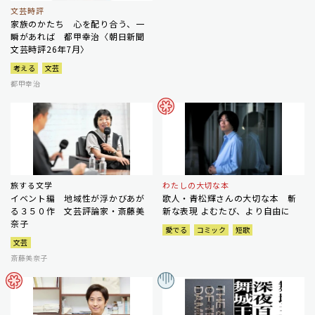
文芸時評
家族のかたち 心を配り合う、一
瞬があれば 都甲幸治〈朝日新聞
文芸時評26年7月〉
考える
文芸
都甲幸治
旅する文学
わたしの大切な本
イベント編 地域性が浮かびあが
歌人・青松輝さんの大切な本 斬
る３５０作 文芸評論家・斎藤美
新な表現 よむたび、より自由に
奈子
愛でる
コミック
短歌
文芸
斎藤美奈子