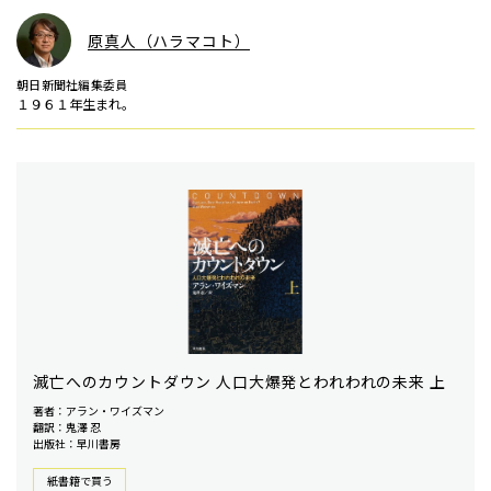
原真人（ハラマコト）
朝日新聞社編集委員
１９６１年生まれ。
滅亡へのカウントダウン 人口大爆発とわれわれの未来 上
著者：アラン・ワイズマン
翻訳：鬼澤 忍
出版社：早川書房
紙書籍で買う