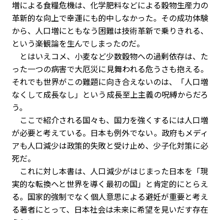
増による食糧危機は、化学肥料などによる穀物生産力の
革新的な向上で幸運にも的中しなかった。その成功体験
から、人口増にともなう困難は技術革新で乗りきれる、
という楽観論を生んでしまったのだ。
とはいえコメ、小麦など少数穀物への過剰依存は、た
った一つの病害で大厄災に見舞われる危うさも抱える。
それでも世界がこの難題に向き合えないのは、「人口増
なくして成長なし」という成長至上主義の呪縛からだろ
う。
ここで紹介される国々も、国力を強くするには人口増
が必要と考えている。日本も例外でない。政府もメディ
アも人口減少は政策的失敗と受け止め、少子化対策に必
死だ。
これに対し本書は、人口減少がはじまった日本を「現
実的な転換へと世界を導く最初の国」と肯定的にとらえ
る。国家的強制でなく個人意思による避妊が重要と考え
る著者にとって、日本社会は未来に希望を見いだす存在