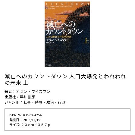
滅亡へのカウントダウン 人口大爆発とわれわれ
の未来 上
著者：アラン・ワイズマン
出版社：早川書房
ジャンル：社会・時事・政治・行政
ISBN: 9784152094254
発売⽇： 2013/12/19
サイズ: ２０ｃｍ／３５７ｐ