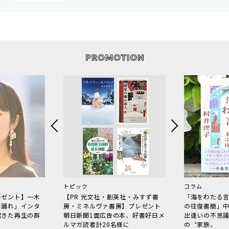
トピック
コラム
レゼント】一木
【PR 光文社・創英社・みすず書
「海をわたる
で踊れ」インタ
房・ミネルヴァ書房】プレゼント
の往復書簡」
起きた再生の群
朝日新聞1面広告の本、好書好日メ
出逢いの不思
ルマガ読者計20名様に
の〝家族〟