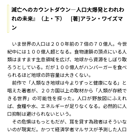
滅亡へのカウントダウン―人口大爆発とわれわ
れの未来』（上・下） [著]アラン・ワイズマ
ン
いま世界の人口は２００年前の７倍の７０億人。今世
紀中には１００億人超となる。食物連鎖の頂点にいる人
類はますます生息領域を広げ、地球から資源をしぼり取
ろうとしている。だが１００億人がハンバーガーを食べ
られるほど地球の許容量は大きくない。
前作で「人類なき地球は今よりずっと健康になる」と
唱えた著者が、２０カ国以上の取材から「人類が存続で
きる世界」の可能性を探った。人口が野放図にふえれ
ば、食糧や水、エネルギーが足りなくなる。必然的に人
口抑制は避けられないという。
その危惧はもっともだが、耳を貸す為政者はそういな
いのが現実だ。かつて経済学者マルサスが予測した人口