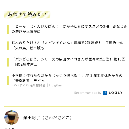
あわせて読みたい
「どーん、じゃんけんぽん！」ほか子どもにオススメの3冊 おなじみ
の遊びが大冒険に
鈴木のりたけさん「大ピンチずかん」続編で2冠達成！ 手塚治虫の
「火の鳥」絵本版も...
「パンどろぼう」シリーズの柴田ケイコさんが堂々の第1位！ 第16回
「MOE絵本屋...
小学校に慣れた今だからじっくり選べる！ 小学１年生夏休みからの
「音楽教室」デビュ...
(PR)ヤマハ音楽振興会｜HugKum
Recommended by
澤田聡子（さわださとこ）