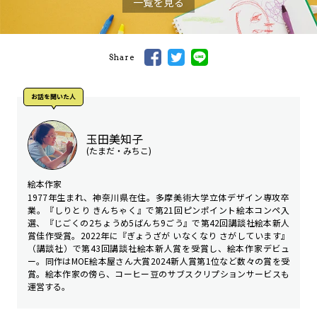
一覧を見る
Share
お話を聞いた人
玉田美知子
(たまだ・みちこ)
絵本作家
1977年生まれ、神奈川県在住。多摩美術大学立体デザイン専攻卒
業。『しりとり きんちゃく』で第21回ピンポイント絵本コンペ入
選、『じごくの2ちょうめ5ばんち9ごう』で第42回講談社絵本新人
賞佳作受賞。2022年に『ぎょうざが いなくなり さがしています』
（講談社）で第43回講談社絵本新人賞を受賞し、絵本作家デビュ
ー。同作はMOE絵本屋さん大賞2024新人賞第1位など数々の賞を受
賞。絵本作家の傍ら、コーヒー豆のサブスクリプションサービスも
運営する。