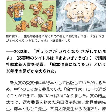
旅に出て、一生懸命春巻きになるための修行に励むぎょうざ。『ぎょうざ
が いなくなり さがしています』（講談社）より
——2022年、『ぎょうざが いなくなり さがしていま
す』（応募時のタイトルは『まよいぎょうざ』）で講談
社絵本新人賞を受賞。「絵本作家になりたい」という
30年来の夢がかなえられた。
新人賞の受賞作は単行本として出版していただけるた
め、中学のころから夢見ていた「絵本作家」に一歩近づ
くことができて、胸がいっぱいになりました。賞の贈呈
式では、選考委員を務めた苅田澄子先生、北見葉胡先
生、藤本ともひこ先生、三浦太郎先生からの選評と、原