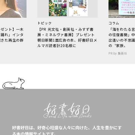
トピック
コラム
レゼント】一木
【PR 光文社・創英社・みすず書
「海をわたる
で踊れ」インタ
房・ミネルヴァ書房】プレゼント
の往復書簡」
起きた再生の群
朝日新聞1面広告の本、好書好日メ
出逢いの不思
ルマガ読者計20名様に
の〝家族〟
PR by 集英社
好書好日は、好奇心旺盛な人々に向けた、人生を豊かにす
る本の情報サイトです。