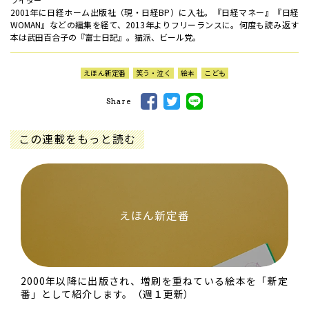
ライター
2001年に日経ホーム出版社（現・日経BP）に入社。『日経マネー』『日経
WOMAN』などの編集を経て、2013年よりフリーランスに。何度も読み返す
本は武田百合子の『富士日記』。猫派、ビール党。
えほん新定番
笑う・泣く
絵本
こども
Share
この連載をもっと読む
えほん新定番
2000年以降に出版され、増刷を重ねている絵本を「新定
番」として紹介します。（週１更新）