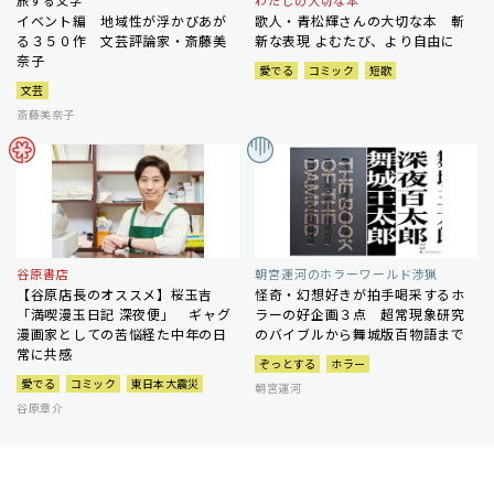
旅する文学
わたしの大切な本
イベント編 地域性が浮かびあが
歌人・青松輝さんの大切な本 斬
る３５０作 文芸評論家・斎藤美
新な表現 よむたび、より自由に
奈子
愛でる
コミック
短歌
文芸
斎藤美奈子
谷原書店
朝宮運河のホラーワールド渉猟
【谷原店長のオススメ】桜玉吉
怪奇・幻想好きが拍手喝采するホ
「満喫漫玉日記 深夜便」 ギャグ
ラーの好企画３点 超常現象研究
漫画家としての苦悩経た中年の日
のバイブルから舞城版百物語まで
常に共感
ぞっとする
ホラー
愛でる
コミック
東日本大震災
朝宮運河
谷原章介