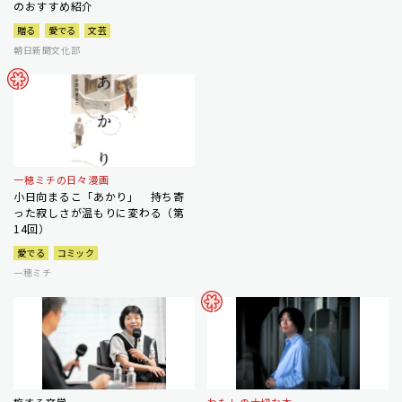
のおすすめ紹介
贈る
愛でる
文芸
朝日新聞文化部
一穂ミチの日々漫画
小日向まるこ「あかり」 持ち寄
った寂しさが温もりに変わる（第
14回）
愛でる
コミック
一穂ミチ